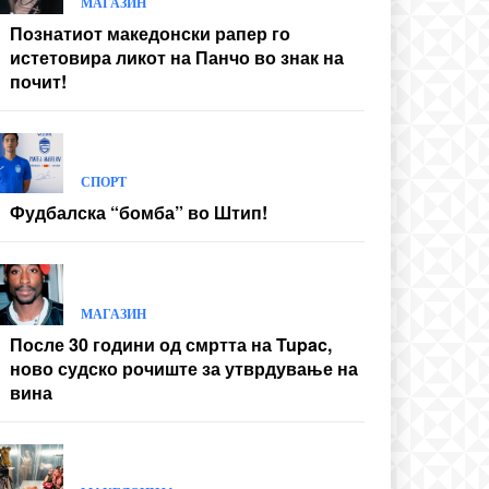
МАГАЗИН
Познатиот македонски рапер го
истетовира ликот на Панчо во знак на
почит!
СПОРТ
Фудбалска “бомба” во Штип!
МАГАЗИН
После 30 години од смртта на Tupac,
ново судско рочиште за утврдување на
вина