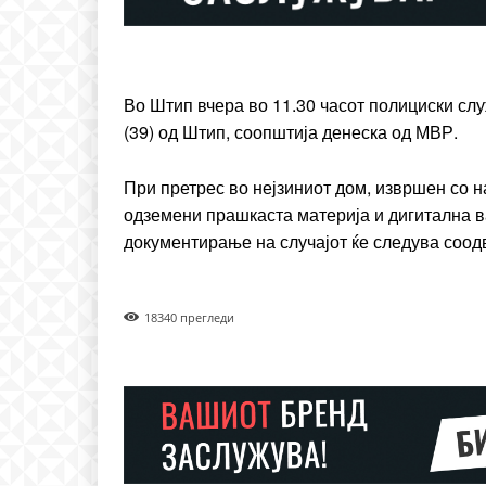
Etiam est nibh, lobortis si
Praesent euismod ac
Ut mollis pellentesque to
Nullam eu erat condim
Во Штип вчера во 11.30 часот полициски сл
Donec quis est ac felis
(39) од Штип, соопштија денеска од МВР.
Orci varius natoque dolo
При претрес во нејзиниот дом, извршен со 
одземени прашкаста материја и дигитална в
документирање на случајот ќе следува соод
1834
0 прегледи