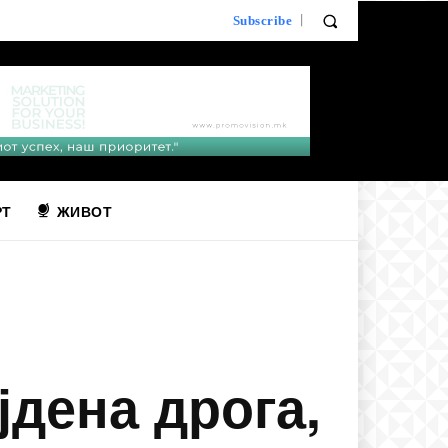
Subscribe
РТ
ЖИВОТ
јдена дрога,