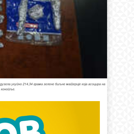
дузела укупно 214,34 грама зелене биљне материје која асоцира на
е конопље.