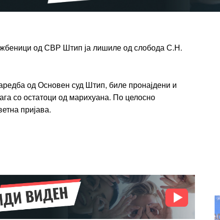
t
Praesent euismod ac
Ut mollis pellentesque tortor
rtor
Nullam eu erat condimentum
entum
Donec quis est ac felis
ужбеници од СВР Штип ја лишиле од слобода С.Н.
Orci varius natoque dolor
r
Yearly pricing
Monthly pri
наредба од Основен суд Штип, биле пронајдени и
ага со остатоци од марихуана. По целосно
ветна пријава.