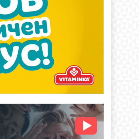
text
 ПЛАН