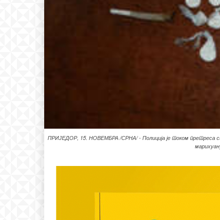
ПРИЈЕДОР, 15. НОВЕМБРА /СРНА/ - Полиција је током претреса стам
марихуану