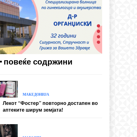
━ повеќе содржини
МАКЕДОНИЈА
Лекот “Фостер” повторно достапен во
аптеките ширум земјата!