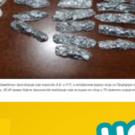
бених просторија које користе А.Б. и Р.П. и контролом једног лица из Приједора о
, 35,45 грама бијеле прашкасте материје која асоцира на спид и 70 сјеменки индијск