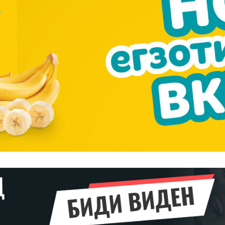
━ pricing plans
Pro
$
100
/ year
placeholder 
о
/ forever
ИЗБЕРЕТЕ
ПЛАН
Full member access:
Etiam est nibh, lobortis sit