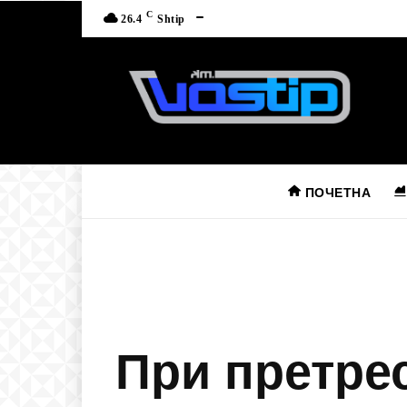
C
26.4
Shtip
ПОЧЕТНА
При претрес