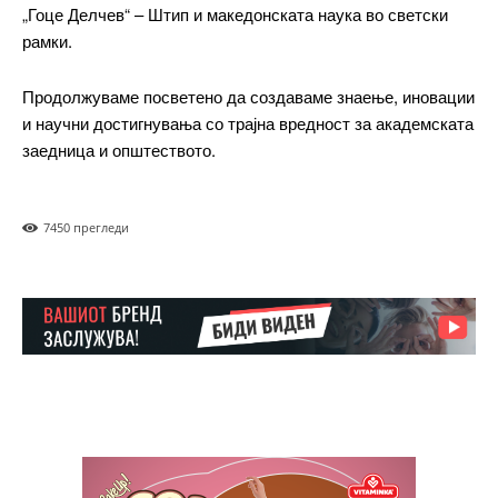
„Гоце Делчев“ – Штип и македонската наука во светски
ИЗБЕРЕТЕ ПЛАН
рамки.
Included for free:
Продолжуваме посветено да создаваме знаење, иновации
Etiam est nibh, lobortis sit
и научни достигнувања со трајна вредност за академската
заедница и општеството.
Praesent euismod ac
Ut mollis pellentesque tortor
Nullam eu erat condimentum
745
0 прегледи
Donec quis est ac felis
Orci varius natoque dolor
Pro
$
100
/ year
placeholder text