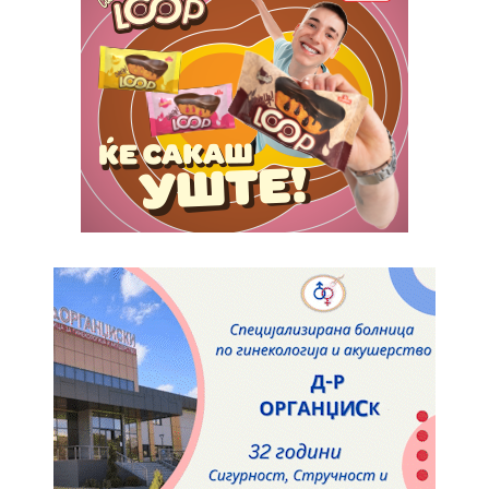
ИЗБЕРЕТЕ ПЛАН
Full member access:
Etiam est nibh, lobortis sit
Praesent euismod ac
Ut mollis pellentesque tortor
Nullam eu erat condimentum
Donec quis est ac felis
Orci varius natoque dolor
Yearly pricing
Monthly pricing