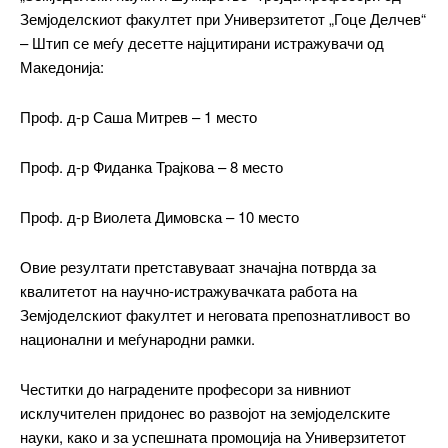
Земјоделскиот факултет при Универзитетот „Гоце Делчев“
– Штип се меѓу десетте најцитирани истражувачи од
Македонија:
Проф. д-р Саша Митрев – 1 место
Проф. д-р Фиданка Трајкова – 8 место
━ pricing plans
Проф. д-р Виолета Димовска – 10 место
Овие резултати претставуваат значајна потврда за
квалитетот на научно-истражувачката работа на
Земјоделскиот факултет и неговата препознатливост во
Free
национални и меѓународни рамки.
бесплатно
Честитки до наградените професори за нивниот
/ forever
исклучителен придонес во развојот на земјоделските
науки, како и за успешната промоција на Универзитетот