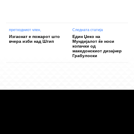
претходниот член,
Следната статија
Изгаснат е пожарот што
Един Џеко на
вчера изби над Штип
Мундијалот ќе носи
копачки од
македонскиот дизајнер
Грабулоски