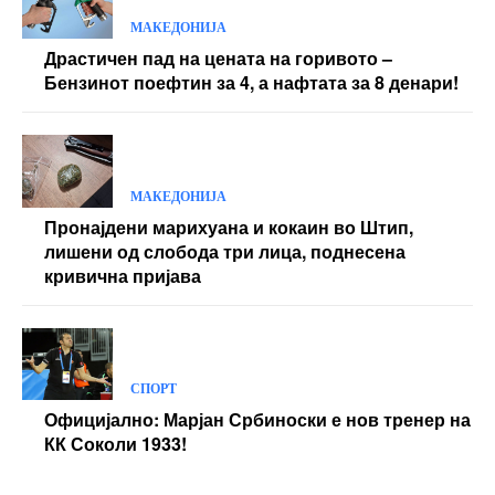
МАКЕДОНИЈА
Драстичен пад на цената на горивото –
Бензинот поефтин за 4, а нафтата за 8 денари!
МАКЕДОНИЈА
Пронајдени марихуана и кокаин во Штип,
лишени од слобода три лица, поднесена
кривична пријава
СПОРТ
Официјално: Марјан Србиноски е нов тренер на
КК Соколи 1933!