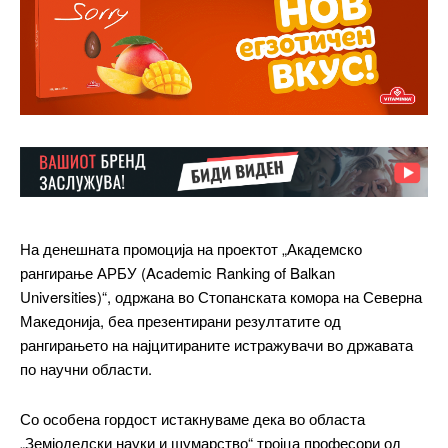
На денешната промоција на проектот „Академско
рангирање АРБУ (Academic Ranking of Balkan
Universities)“, одржана во Стопанската комора на Северна
Македонија, беа презентирани резултатите од
рангирањето на најцитираните истражувачи во државата
по научни области.
Со особена гордост истакнуваме дека во областа
„Земјоделски науки и шумарство“ тројца професори од