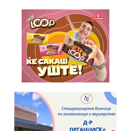
Orci varius natoque dolor
Pro
$
100
/ year
placeholder text
ИЗБЕРЕТЕ ПЛАН
Full member access:
Etiam est nibh, lobortis sit
Praesent euismod ac
Ut mollis pellentesque tortor
Nullam eu erat condimentum
Donec quis est ac felis