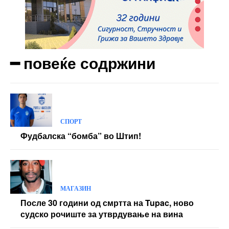
Orci varius natoque dolor
Yearly pricing
Monthly pricing
━ повеќе содржини
СПОРТ
Фудбалска “бомба” во Штип!
МАГАЗИН
После 30 години од смртта на Tupac, ново
судско рочиште за утврдување на вина