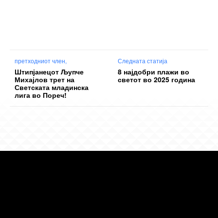
претходниот член,
Следната статија
Штипјанецот Љупче
8 најдобри плажи во
Михајлов трет на
светот во 2025 година
Светската младинска
лига во Пореч!