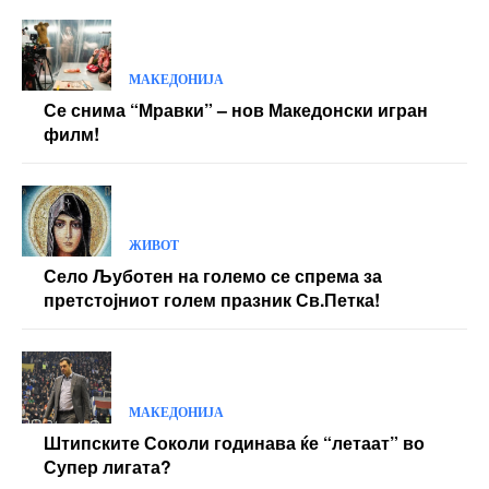
МАКЕДОНИЈА
Се снима “Мравки” – нов Македонски игран
филм!
ЖИВОТ
Село Љуботен на големо се спрема за
претстојниот голем празник Св.Петка!
МАКЕДОНИЈА
Штипските Соколи годинава ќе “летаат” во
Супер лигата?