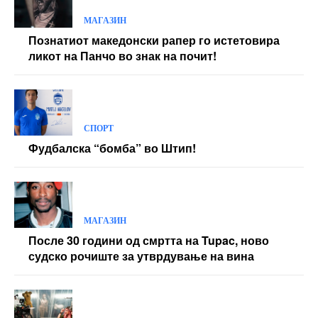
МАГАЗИН
Познатиот македонски рапер го истетовира
ликот на Панчо во знак на почит!
СПОРТ
Фудбалска “бомба” во Штип!
МАГАЗИН
После 30 години од смртта на Tupac, ново
судско рочиште за утврдување на вина