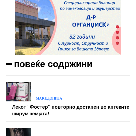
━ повеќе содржини
МАКЕДОНИЈА
Лекот “Фостер” повторно достапен во аптеките
ширум земјата!