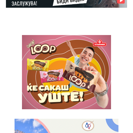
$
100
/ year
placeholder text
ИЗБЕРЕТЕ ПЛАН
Full member access:
Etiam est nibh, lobortis sit
Praesent euismod ac
Ut mollis pellentesque tortor
Nullam eu erat condimentum
Donec quis est ac felis
Orci varius natoque dolor
Yearly pricing
Monthly pricing