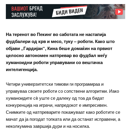
На теренот во Пекинг во саботата не настапија
фудбалери од крв и месо, туку – роботи. Како што
објави „Гардијан“, Кина беше домаќин на првиот
целосно автономен натпревар во фудбал меѓу
хуманоидни роботи управувани со вештачка
интелигенција.
Четири универзитетски тимови ги програмираа и
управуваа своите роботи со сопствени алгоритми. Иако
хуманоидите сè уште се далеку од тоа да бидат
конкуренција на играчи, напредокот е импресивен.
Снимките од натпреварите покажуваат како роботите се
мачат да ја погодат топката или да останат исправени, а
неколкумина завршија дури и на носилка.