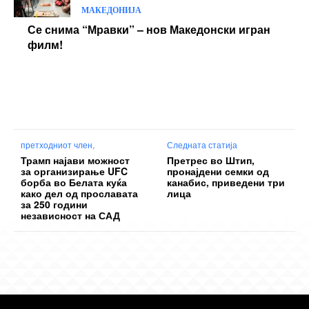
МАКЕДОНИЈА
Се снима “Мравки” – нов Македонски игран
филм!
претходниот член,
Следната статија
Трамп најави можност
Претрес во Штип,
за организирање UFC
пронајдени семки од
борба во Белата куќа
канабис, приведени три
како дел од прославата
лица
за 250 години
независност на САД