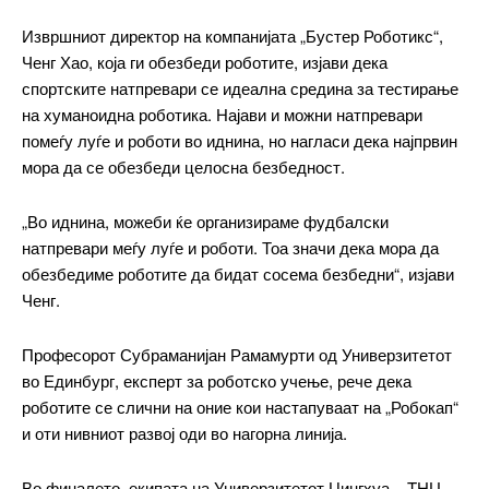
Извршниот директор на компанијата „Бустер Роботикс“,
Ченг Хао, која ги обезбеди роботите, изјави дека
спортските натпревари се идеална средина за тестирање
на хуманоидна роботика. Најави и можни натпревари
помеѓу луѓе и роботи во иднина, но нагласи дека најпрвин
мора да се обезбеди целосна безбедност.
„Во иднина, можеби ќе организираме фудбалски
натпревари меѓу луѓе и роботи. Тоа значи дека мора да
обезбедиме роботите да бидат сосема безбедни“, изјави
Ченг.
━ pricing plans
Професорот Субраманијан Рамамурти од Универзитетот
во Единбург, експерт за роботско учење, рече дека
роботите се слични на оние кои настапуваат на „Робокап“
Free
и оти нивниот развој оди во нагорна линија.
Во финалето, екипата на Универзитетот Цингхуа – THU