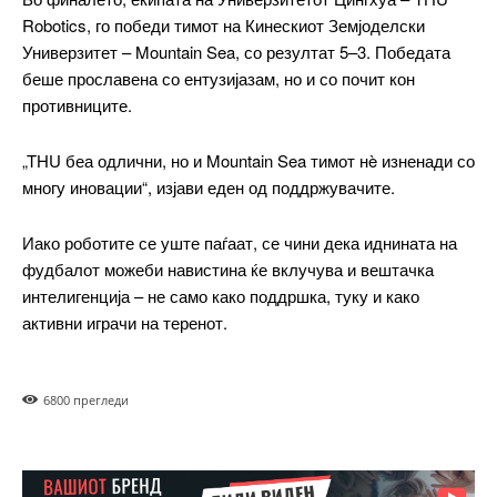
бесплатно
/ forever
Robotics, го победи тимот на Кинескиот Земјоделски
Универзитет – Mountain Sea, со резултат 5–3. Победата
беше прославена со ентузијазам, но и со почит кон
ИЗБЕРЕТЕ ПЛАН
противниците.
Included for free:
„THU беа одлични, но и Mountain Sea тимот нè изненади со
многу иновации“, изјави еден од поддржувачите.
Etiam est nibh, lobortis sit
Praesent euismod ac
Иако роботите се уште паѓаат, се чини дека иднината на
Ut mollis pellentesque tortor
фудбалот можеби навистина ќе вклучува и вештачка
Nullam eu erat condimentum
интелигенција – не само како поддршка, туку и како
Donec quis est ac felis
активни играчи на теренот.
Orci varius natoque dolor
680
0 прегледи
Pro