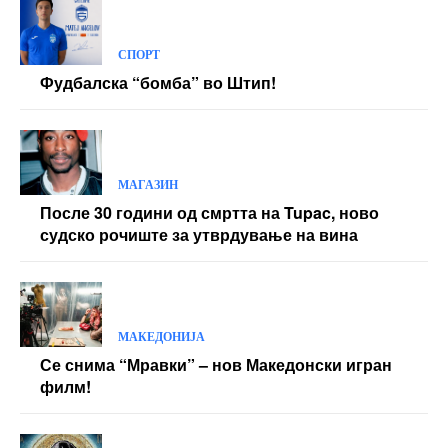
ЖИВОТ
Село Љуботен на големо се спрема за
претстојниот голем празник Св.Петка!
МАКЕДОНИЈА
Штипските Соколи годинава ќе “летаат” во
Супер лигата?
претходниот член,
Следната статија