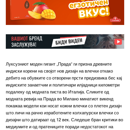
Луксузниот моден гигант „Прада“ ги призна древните
индиски корени на својот нов дизајн на влечки откако
дебито на обувките со отворени прсти предизвика бес кај
индиските занаетчии и политичари илјадници километри
подалеку од модната писта во Италија. Сликите од
модната ревија на Прада во Милано минатиот викенд
покажаа модели кои носат кожни влечки со плетен дизајн
што личи на рачно изработените колхапурски влечки со
дизајни што датираат од 12 век. Следеше бран критики во
медиумите и од пратениците поради недостатокот на