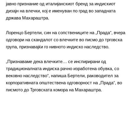
јавно признание од италијанскиот бренд за индискиот
дизајн на влечки, кој е именуван по град во западната
држава Махараштра.
Лоренцо Бертели, син на сопствениците на „Прада“, вчера
одговори на скандалот со влечките во писмо до трговска
група, признавајќи го нивното индиско наследство.
„Признаваме дека влечките… се инспирирани од
традиционалната индиска рачно изработена обувка, со
вековно наследство“, напиша Бертели, раководител за
корпоративната општествена одговорност на „Прада“, во
писмото до Трговската комора на Махараштра.
Влечките се во рана фаза на дизајнирање и не е сигурно
дека ќе бидат комерцијализирани, но „Прада“ е отворена
за „дијалог за значајна размена со локалните индиски
занаетчии“ и ќе организира дополнителни состаноци,