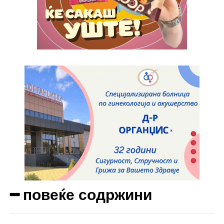
СПОРТ
Фудбалска “бомба” во Штип!
МАГАЗИН
После 30 години од смртта на Tupac, ново
судско рочиште за утврдување на вина
МАКЕДОНИЈА
Се снима “Мравки” – нов Македонски игран
филм!