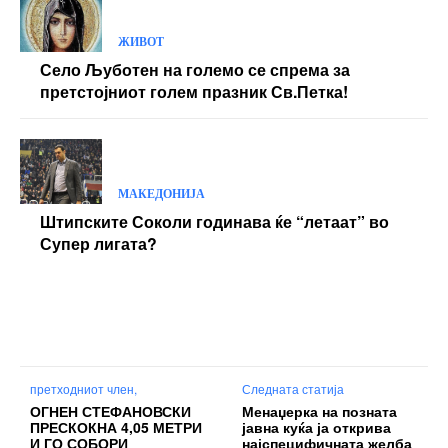
ОГНЕН СТЕФАНОВСКИ
Менаџерка на позната
ПРЕСКОКНА 4,05 МЕТРИ
јавна куќа ја открива
И ГО СОБОРИ
најспецифичната желба
ДРЖАВНИОТ РЕКОРД
која ја добила од клиент
ВО СКОК СО СТАП СТАР
57 ГОДИНИ
© www.vostip.mk 2024