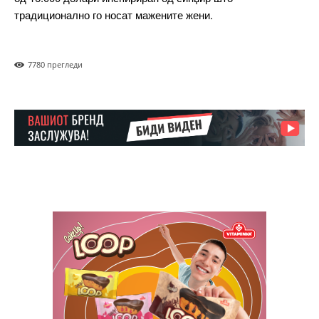
Full member access:
Etiam est nibh, lobortis sit
Praesent euismod ac
Ut mollis pellentesque tortor
Nullam eu erat condimentum
Donec quis est ac felis
Orci varius natoque dolor
Yearly pricing
Monthly pricing
━ повеќе содржини