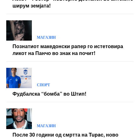
ширум земјата!
МАГАЗИН
Познатиот македонски рапер го истетовира
ликот на Панчо во знак на почит!
СПОРТ
Фудбалска “бомба” во Штип!
МАГАЗИН
После 30 години од смртта на Tupac, ново