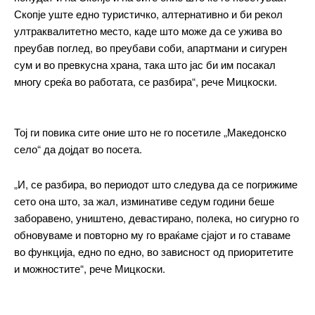
Скопје уште едно туристичко, алтернативно и би рекол
ултраквалитетно место, каде што може да се ужива во
преубав поглед, во преубави соби, апартмани и сигурен
сум и во превкусна храна, така што јас би им посакал
многу среќа во работата, се разбира“, рече Мицкоски.
━ pricing plans
Тој ги повика сите оние што не го посетиле „Македонско
село“ да дојдат во посета.
„И, се разбира, во периодот што следува да се погрижиме
Free
сето она што, за жал, изминативе седум години беше
заборавено, уништено, девастирано, полека, но сигурно го
обновуваме и повторно му го враќаме сјајот и го ставаме
бесплатно
/ forever
во функција, едно по едно, во зависност од приоритетите
и можностите“, рече Мицкоски.
ИЗБЕРЕТЕ ПЛАН