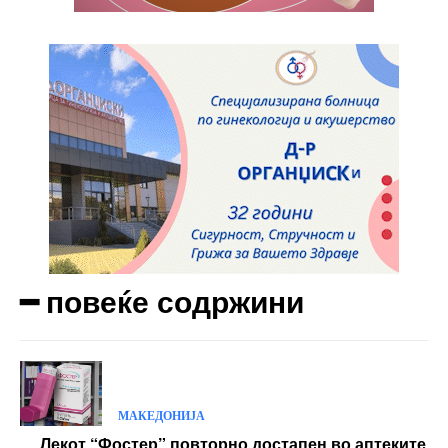
Full member access:
Etiam est nibh, lobortis sit
Praesent euismod ac
Ut mollis pellentesque tortor
Nullam eu erat condimentum
Donec quis est ac felis
Orci varius natoque dolor
Yearly pricing
Monthly pricing
━ повеќе содржини
МАКЕДОНИЈА
Лекот “Фостер” повторно достапен во аптеките