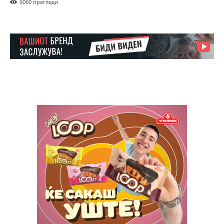
606
0 прегледи
Included for free:
Etiam est nibh, lobortis sit
Praesent euismod ac
Ut mollis pellentesque tortor
Nullam eu erat condimentum
Donec quis est ac felis
Orci varius natoque dolor
Pro
$
100
/ year
placeholder text
ИЗБЕРЕТЕ ПЛАН