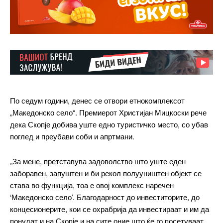
По седум години, денес се отвори етнокомплексот
„Македонско село“. Премиерот Христијан Мицкоски рече
дека Скопје добива уште едно туристичко место, со убав
поглед и преубави соби и апртмани.
„За мене, претставува задоволство што уште еден
заборавен, запуштен и би рекол полууништен објект се
става во функција, тоа е овој комплекс наречен
‘Македонско село’. Благодарност до инвеститорите, до
концесионерите, кои се охрабрија да инвестираат и им да
понудат и на Скопје и на сите оние што ќе го посетуваат