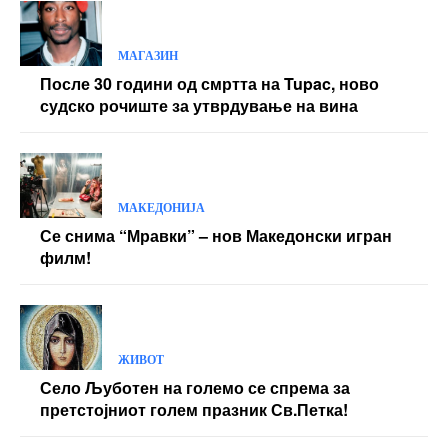
МАГАЗИН
После 30 години од смртта на Tupac, ново
судско рочиште за утврдување на вина
МАКЕДОНИЈА
Се снима “Мравки” – нов Македонски игран
филм!
ЖИВОТ
Село Љуботен на големо се спрема за
претстојниот голем празник Св.Петка!