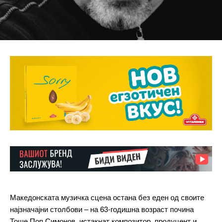
Македонската музичка сцена остана без еден од своите
најзначајни столбови – на 63-годишна возраст почина
Тоше Поп Симонов, истакнат композитор, продуцент и