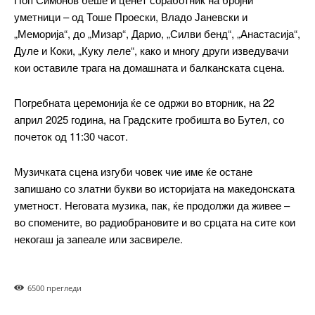
Ut mollis pellentesque tortor
уметници – од Тоше Проески, Владо Јаневски и
Nullam eu erat condimentum
„Меморија“, до „Мизар“, Дарио, „Силви бенд“, „Анастасија“,
Donec quis est ac felis
Дуле и Коки, „Куку леле“, како и многу други изведувачи
Orci varius natoque dolor
кои оставиле трага на домашната и балканската сцена.
Погребната церемонија ќе се одржи во вторник, на 22
април 2025 година, на Градските гробишта во Бутел, со
Pro
почеток од 11:30 часот.
$
100
Музичката сцена изгуби човек чие име ќе остане
/ year
placeholder text
запишано со златни букви во историјата на македонската
уметност. Неговата музика, пак, ќе продолжи да живее –
во спомените, во радиобрановите и во срцата на сите кои
ИЗБЕРЕТЕ ПЛАН
некогаш ја запеале или засвиреле.
Full member access:
650
0 прегледи
Etiam est nibh, lobortis sit
Praesent euismod ac