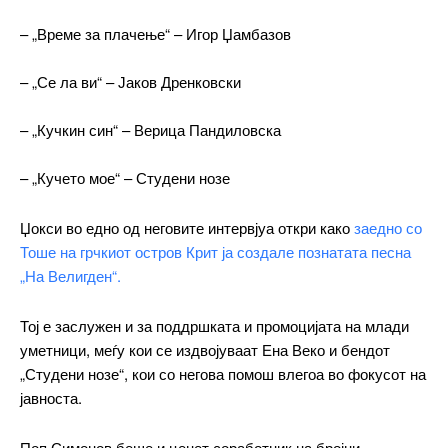
– „Време за плачење“ – Игор Џамбазов
━ pricing plans
– „Се ла ви“ – Јаков Дренковски
– „Кучкин син“ – Верица Пандиловска
– „Кучето мое“ – Студени нозе
Free
Џокси во едно од неговите интервјуа откри како
заедно со
бесплатно
/ forever
Тоше на грчкиот остров Крит ја создале познатата песна
„На Велигден“.
ИЗБЕРЕТЕ ПЛАН
Тој е заслужен и за поддршката и промоцијата на млади
уметници, меѓу кои се издвојуваат Ена Веко и бендот
„Студени нозе“, кои со негова помош влегоа во фокусот на
Included for free:
јавноста.
Etiam est nibh, lobortis sit
Praesent euismod ac
Поп Симонов беше и ценет соработник на бројни