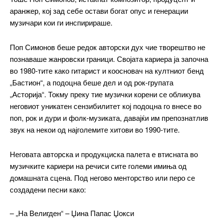
аранжер, кој зад себе остави богат опус и генерации
музичари кои ги инспирираше.
Поп Симонов беше редок авторски дух чие творештво не
познаваше жанровски граници. Својата кариера ја започна
во 1980-тите како гитарист и коосновач на култниот бенд
„Бастион“, а подоцна беше дел и од рок-групата
„Асторија“. Токму преку тие музички корени се обликува
неговиот уникатен сензибилитет кој подоцна го внесе во
поп, рок и дури и фолк-музиката, давајќи им препознатлив
звук на некои од најголемите хитови во 1990-тите.
Неговата авторска и продукциска палета е втисната во
музичките кариери на речиси сите големи имиња од
домашната сцена. Под негово менторство или перо се
создадени песни како:
– „На Велигден“ – Џина Папас Џокси