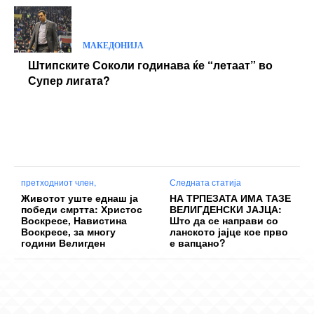
МАКЕДОНИЈА
Штипските Соколи годинава ќе “летаат” во
Супер лигата?
претходниот член,
Следната статија
Животот уште еднаш ја
НА ТРПЕЗАТА ИМА ТАЗЕ
победи смртта: Христос
ВЕЛИГДЕНСКИ ЈАЈЦА:
Воскресе, Навистина
Што да се направи со
Воскресе, за многу
ланското јајце кое прво
години Велигден
е вапцано?