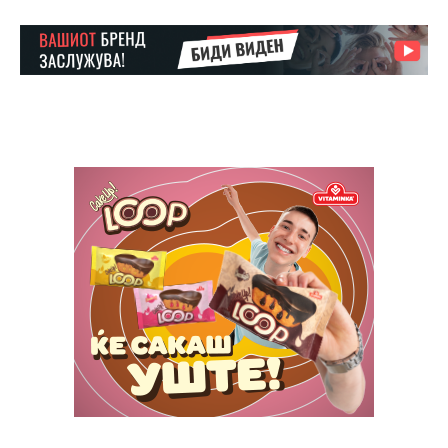
Ut mollis pellentesque tortor
Nullam eu erat condimentum
Donec quis est ac felis
Orci varius natoque dolor
Yearly pricing
Monthly pricing