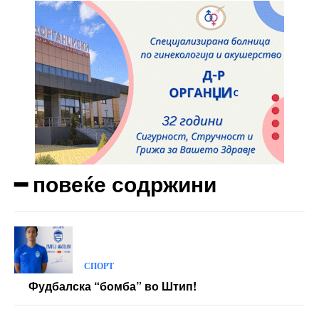
━ повеќе содржини
СПОРТ
Фудбалска “бомба” во Штип!