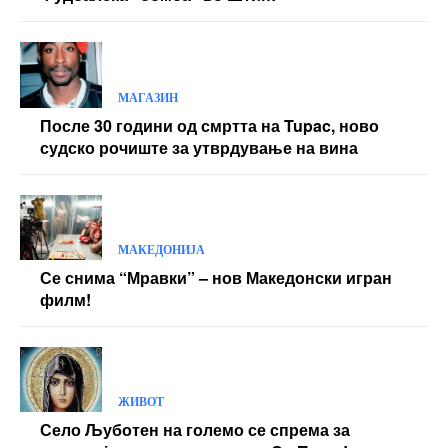
МАГАЗИН
После 30 години од смртта на Tupac, ново
судско рочиште за утврдување на вина
МАКЕДОНИЈА
Се снима “Мравки” – нов Македонски игран
филм!
ЖИВОТ
Село Љуботен на големо се спрема за