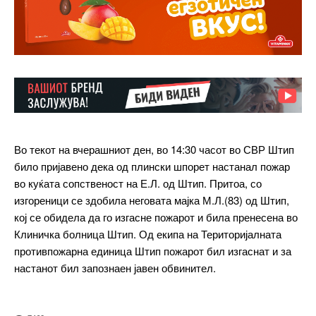
Во текот на вчерашниот ден, во 14:30 часот во СВР Штип
било пријавено дека од плински шпорет настанал пожар
во куќата сопственост на Е.Л. од Штип. Притоа, со
изгореници се здобила неговата мајка М.Л.(83) од Штип,
━ pricing plans
кој се обидела да го изгасне пожарот и била пренесена во
Клиничка болница Штип. Од екипа на Територијалната
противпожарна единица Штип пожарот бил изгаснат и за
настанот бил запознаен јавен обвинител.
Free