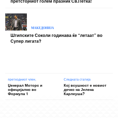
претстојниот голем празник Св.Петка!
МАКЕДОНИЈА
Штипските Соколи годинава ќе “летаат” во
Супер лигата?
претходниот член,
Следната статија
Џенерал Моторс и
Кој всушност е новиот
официјално во
дечко на Јелена
Формула 1
Карлеуша?