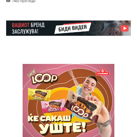
746
0 прегледи
бесплатно
/ forever
ИЗБЕРЕТЕ ПЛАН
Included for free:
Etiam est nibh, lobortis sit
Praesent euismod ac
Ut mollis pellentesque tortor
Nullam eu erat condimentum
Donec quis est ac felis
Orci varius natoque dolor
Pro