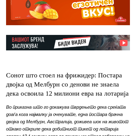
Сонот што стоел на фрижидер: Постара
двојка од Мелбурн со денови не знаела
дека освоила 12 милиони евра на лотарија
Во приказна што го докажува тврдењето дека среќата
доаѓа кога најмалку ја очекувате, една постара брачна
двојка од Мелбурн, Австралија, доживеа шок на животот
откако откриле дека добитниот тикет од лотарија
вреден 12,1 милион евра со денови им стоел заборавен на