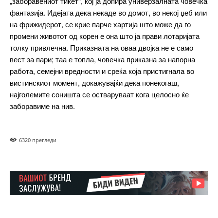
„заборавениот тикет“, кој ја допира универзалната човечка
Donec quis est ac felis
фантазија. Идејата дека некаде во домот, во некој џеб или
Orci varius natoque dolor
на фрижидерот, се крие парче хартија што може да го
промени животот од корен е она што ја прави лотаријата
толку привлечна. Приказната на оваа двојка не е само
вест за пари; таа е топла, човечка приказна за напорна
Pro
работа, семејни вредности и среќа која пристигнала во
вистинскиот момент, докажувајќи дека понекогаш,
$
100
/ year
placeholder text
најголемите соништа се остваруваат кога целосно ќе
заборавиме на нив.
ИЗБЕРЕТЕ ПЛАН
632
0 прегледи
Full member access:
Etiam est nibh, lobortis sit
Praesent euismod ac
Ut mollis pellentesque tortor
Nullam eu erat condimentum