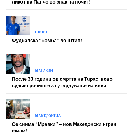
ликот на Панчо во знак на почит!
СПОРТ
Фудбалска “бомба” во Штип!
МАГАЗИН
После 30 години од смртта на Tupac, ново
судско рочиште за утврдување на вина
МАКЕДОНИЈА
Се снима “Мравки” – нов Македонски игран
филм!