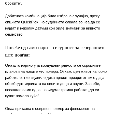
━ pricing plans
бројките“.
Добитната комбинација била избрана случајно, преку
опцијата QuickPick, но судбината сакала во неа да се
најдат и неколку датуми кои биле значајни за нивното
Free
семејство.
бесплатно
Повеќе од само пари – сигурност за генерациите
/ forever
што доаѓаат
Она што најмногу ја воодушеви јавноста се скромните
ИЗБЕРЕТЕ ПЛАН
планови на новите милионери. Откако цел живот напорно
работеле, тие изјавиле дека првиот приоритет им е да ја
Included for free:
обезбедат иднината на своите деца и внуци. За себе,
посакале само една, навидум скромна работа: „да си
Etiam est nibh, lobortis sit
купат помала куќа“.
Praesent euismod ac
Ut mollis pellentesque tortor
Оваа приказна е совршен пример за феноменот на
Nullam eu erat condimentum