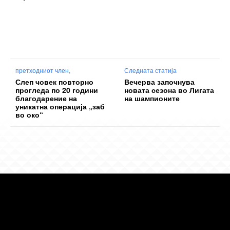
претходниот член,
Следната статија
Слеп човек повторно
Вечерва започнува
прогледа по 20 години
новата сезона во Лигата
благодарение на
на шампионите
уникатна операција „заб
во око“