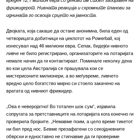
фрижидерот. Нивната реакција и скромните планови за
иднината го освоија срцето на јавноста.
Двојката, која сакаше да остане анонимна, била еден од
четворицата добитници на џекпотот на Powerball, кој
изнесувал над 46 милиони евра. Сепак, бидејќи нивното
ливче не било регистрирано, организаторите на лотаријата
немале начин да ги контактираат. Поминале неколку дена
во кои цела Австралија се прашувала кои се
мистериозните милионери, а во меѓувреме, ливчето
вредно цело богатство мирно си стоело закачено на
вратата од нивниот фрижидер.
„Ова е неверојатно! Во тотален шок сум“, изјавила
сопругата за претставниците на лотаријата кога конечно ги
проверила бројките. „Немавме поим, а цело време тикетот
ни бил пред нос. Бевме презафатени со секојдневните
обврски и едноставно не стигнавме да ги провериме