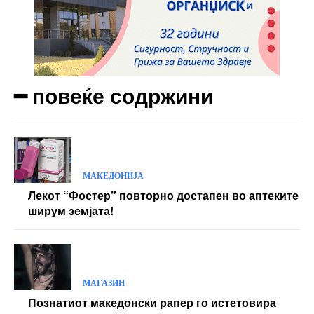
━ повеќе содржини
МАКЕДОНИЈА
Лекот “Фостер” повторно достапен во аптеките
ширум земјата!
МАГАЗИН
Познатиот македонски рапер го истетовира