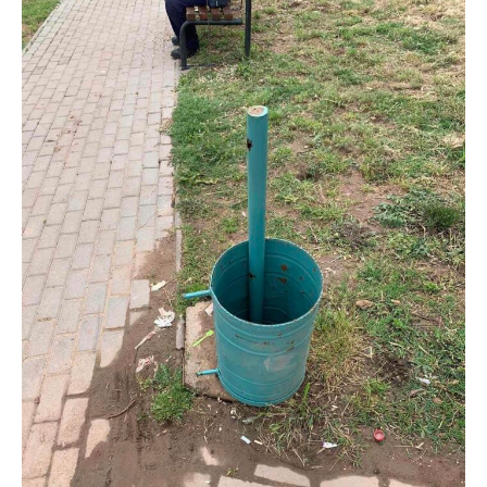
Pro
$
100
/ year
placeholder text
ИЗБЕРЕТЕ ПЛАН
Full member access:
Etiam est nibh, lobortis sit
Praesent euismod ac
Ut mollis pellentesque tortor
Nullam eu erat condimentum
Donec quis est ac felis
Orci varius natoque dolor