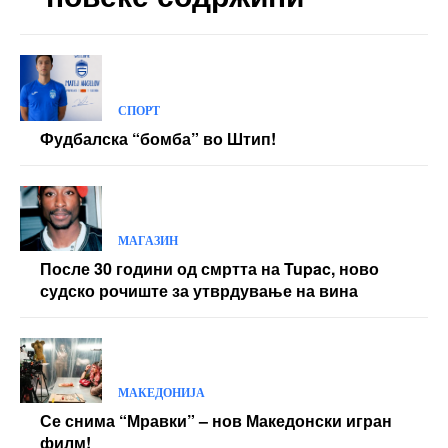
СПОРТ
Фудбалска “бомба” во Штип!
МАГАЗИН
После 30 години од смртта на Tupac, ново
судско рочиште за утврдување на вина
МАКЕДОНИЈА
Се снима “Мравки” – нов Македонски игран
филм!