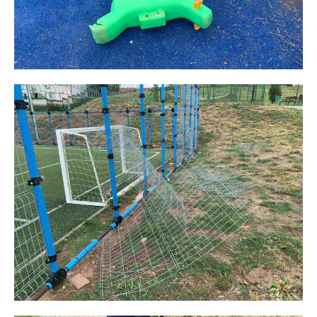
Free
бесплатно
/ forever
ИЗБЕРЕТЕ ПЛАН
Included for free:
Etiam est nibh, lobortis sit
Praesent euismod ac
Ut mollis pellentesque tortor
Nullam eu erat condimentum
Donec quis est ac felis
Orci varius natoque dolor