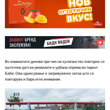
Во изминатите денови при чин на хулиганство повторно се
оштетени детски реквизити и урбана опрема во паркот
Баби. Ова однесување е загрижувачко затоа што се
повторува и бара итно внимание.