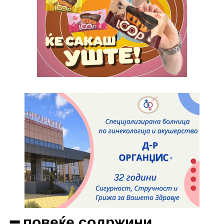
━ повеќе содржини