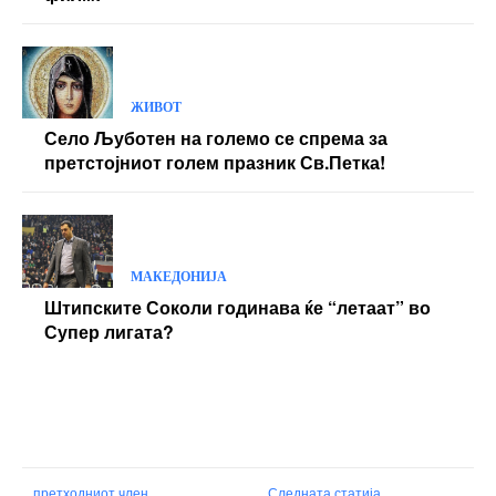
ЖИВОТ
Село Љуботен на големо се спрема за
претстојниот голем празник Св.Петка!
МАКЕДОНИЈА
Штипските Соколи годинава ќе “летаат” во
Супер лигата?
претходниот член,
Следната статија