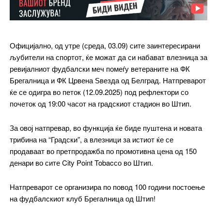
Официјално, од утре (среда, 03.09) сите заинтересирани
љубители на спортот, ќе можат да си набават влезница за
ревијалниот фудбалски меч помеѓу ветераните на ФК
Брегалница и ФК Црвена Ѕвезда од Белград. Натпреварот
━ pricing plans
ќе се одигра во петок (12.09.2025) под рефлектори со
почеток од 19:00 часот на градскиот стадион во Штип.
За овој натпревар, во функција ќе биде пуштена и новата
Free
трибина на “Градски”, а влезници за истиот ќе се
продаваат во претпродажба по промотивна цена од 150
денари во сите City Point Tobacсо во Штип.
бесплатно
/ forever
Натпреварот се организира по повод 100 години постоење
на фудбалскиот клуб Брегалница од Штип!
ИЗБЕРЕТЕ ПЛАН