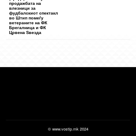
продажбата на
влезници за
фудбалскиот спектакл
во Штип помеѓу
ветераните на ФК
Брегалница и ФК
Црвена Ѕвезда
© www.vostip.mk 2024