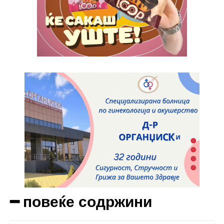
Full member access:
Etiam est nibh, lobortis sit
Praesent euismod ac
Ut mollis pellentesque tortor
Nullam eu erat condimentum
Donec quis est ac felis
Orci varius natoque dolor
Yearly pricing
Monthly pricing
━ повеќе содржини