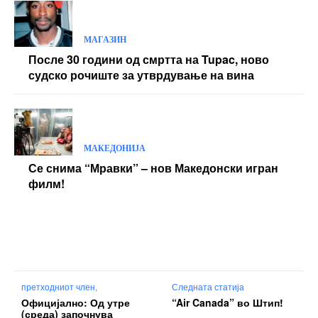
МАГАЗИН
После 30 години од смртта на Tupac, ново
судско рочиште за утврдување на вина
МАКЕДОНИЈА
Се снима “Мравки” – нов Македонски игран
филм!
претходниот член,
Следната статија
Официјално: Од утре
“Air Canada” во Штип!
(среда) започнува