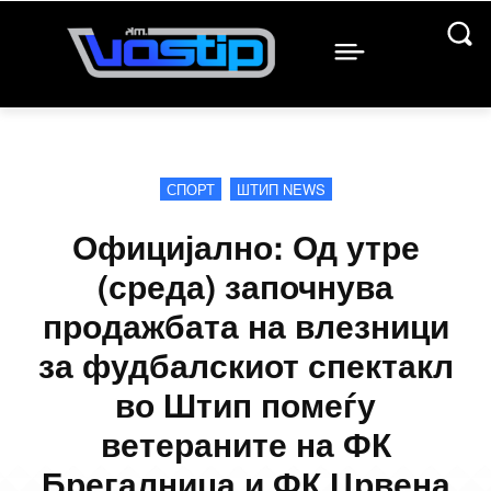
СПОРТ
ШТИП NEWS
Официјално: Од утре
(среда) започнува
продажбата на влезници
за фудбалскиот спектакл
во Штип помеѓу
ветераните на ФК
Брегалница и ФК Црвена