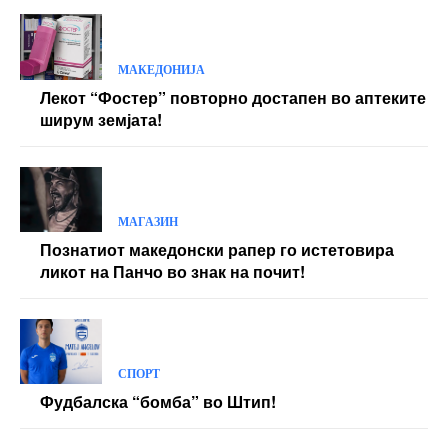
МАКЕДОНИЈА
Лекот “Фостер” повторно достапен во аптеките
ширум земјата!
МАГАЗИН
Познатиот македонски рапер го истетовира
ликот на Панчо во знак на почит!
СПОРТ
Фудбалска “бомба” во Штип!