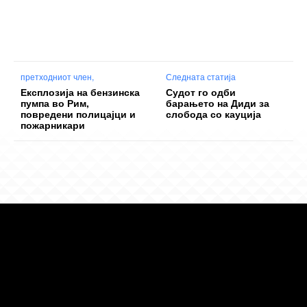
претходниот член,
Следната статија
Експлозија на бензинска
Судот го одби
пумпа во Рим,
барањето на Диди за
повредени полицајци и
слобода со кауција
пожарникари