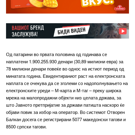
Од патарини во првата половина од годинава се
наплатени 1.900.255.930 денари (30,89 милиони евра) за
78 милиони денари повеќе во однос на истиот период од
минатата година. Евидентираниот раст на електронската
наплата се очекува да се зголеми со надополнувањето на
електронските уреди – М-карта и М-таг – преку широка
мрежа на малопродажни објекти низ целата држава, за
што Јавното претпријатие за држави патишта наскоро ќе
објави повик за избор на оператор. Во системот Отворен
Балкан досега се регистрирани 5077 македонски тагови и
8500 српски тагови.