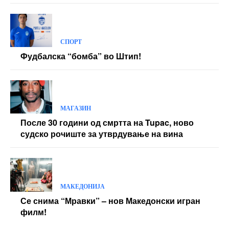
СПОРТ
Фудбалска “бомба” во Штип!
МАГАЗИН
После 30 години од смртта на Tupac, ново
судско рочиште за утврдување на вина
МАКЕДОНИЈА
Се снима “Мравки” – нов Македонски игран
филм!