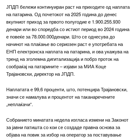
ЈПДП бележи континуиран раст на приходите од наплата
на патарина. Од почетокот на 2025 година до денес
вкупниот приход за првото полугодие е 1.900.255.930
денари или во споредба со истиот период во 2024 година
е повеќе за 78.000.000денари. Што се однесува до
начинот на плаќање во сериозен раст е употребата на
ЕНП електронска наплата на патарина, и ова укажува на
тренд на зголемна дигитализација и побрз проток на
сообраќај на патарините – изјави за МИА Коце
Трајановски, директор на ЈПДП.
Наплатата е 99,6 проценти, што, потенцира Трајановски,
значи се намалува и процентот на таканаречените
„неплаќачи“.
Собранието минатата недела изгласа измени на Законот
за јавни патишта со кои се создаде правна основа за
објава на повик за избор на оператор за поставување
━ pricing plans