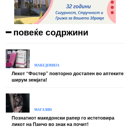
━ повеќе содржини
МАКЕДОНИЈА
Лекот “Фостер” повторно достапен во аптеките
ширум земјата!
МАГАЗИН
Познатиот македонски рапер го истетовира
ликот на Панчо во знак на почит!