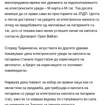
малопродажна мрежа низ државата за надополнувањето
на електронските уреди – М-карта и М-таг. Тоа досега
можеше да се прави само во просториите на ЈПДП. Целта
е лесна достапност на уредите за електронска напката со
Free
оглед на придобивките од наплаќање на патарините со
таг, што се покажа како начин успешен начин на наплата
согласно Договорот Open Balkan.
бесплатно
/ forever
Според Трајановски, искуствата во другите држави
покажуваат дека електронските уреди за наплата на
ИЗБЕРЕТЕ ПЛАН
патарина станале подостапни до корисниците на
автопатот, а бројот на корисниците се зголемил
Included for free:
повеќекратно.
Etiam est nibh, lobortis sit
Најавува дека повикот за избор на правни лица кои се
Praesent euismod ac
овластени за продажба, дистрибуција и наплата на
Ut mollis pellentesque tortor
патарина со уреди за електронска наплата на патарина
Nullam eu erat condimentum
(таг), како ќе се изврши веднаш по стапувањето во сила
Donec quis est ac felis
на измените на Законот за јавните патишта.