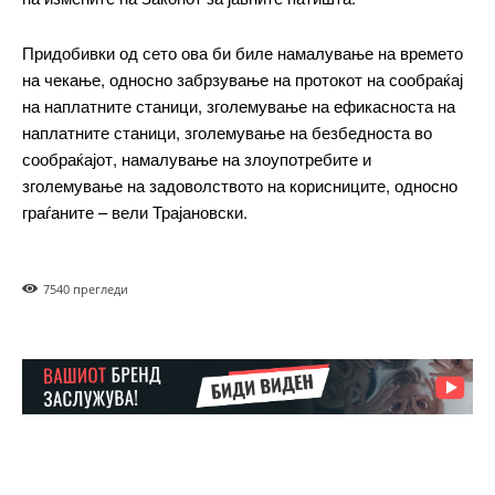
Orci varius natoque dolor
Придобивки од сето ова би биле намалување на времето
на чекање, односно забрзување на протокот на сообраќај
на наплатните станици, зголемување на ефикасноста на
Pro
наплатните станици, зголемување на безбедноста во
сообраќајот, намалување на злоупотребите и
$
100
зголемување на задоволството на корисниците, односно
/ year
placeholder text
граѓаните – вели Трајановски.
ИЗБЕРЕТЕ ПЛАН
754
0 прегледи
Full member access:
Etiam est nibh, lobortis sit
Praesent euismod ac
Ut mollis pellentesque tortor
Nullam eu erat condimentum
Donec quis est ac felis