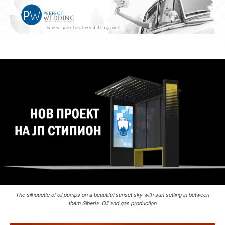
The silhouette of oil pumps on a beautiful sunset sky with sun setting in between
them.Siberia. Oil and gas production