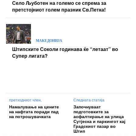
Село Љуботен на големо се спрема за
претстојниот голем празник Св.Петка!
МАКЕДОНИЈА
Штипските Соколи годинава ќе “летаат” во
Супер лигата?
претходниот член,
Следната статија
Намалување на цените
Започнуваат
на нафтата поради пад
подготовките за
на потрошувачката
асфалтирање на улица
Сутјеска и паркингот кај
Градскиот пазар во
Штип