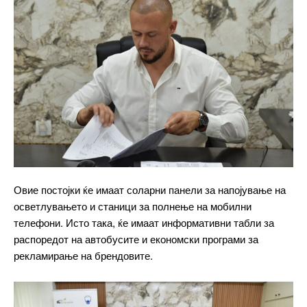
Овие постојки ќе имаат соларни панели за напојување на
осветлувањето и станици за полнење на мобилни
телефони. Исто така, ќе имаат информативни табли за
━ pricing plans
распоредот на автобусите и економски програми за
рекламирање на брендовите.