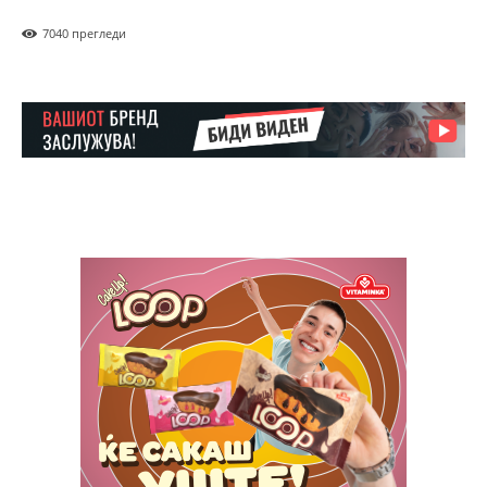
Pro
704
0 прегледи
$
100
/ year
placeholder text
ИЗБЕРЕТЕ ПЛАН
Full member access:
Etiam est nibh, lobortis sit
Praesent euismod ac
Ut mollis pellentesque tortor
Nullam eu erat condimentum
Donec quis est ac felis
Orci varius natoque dolor
Yearly pricing
Monthly pricing