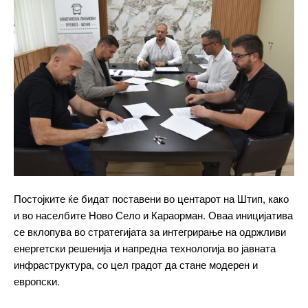
Free
бесплатно
/ forever
ИЗБЕРЕТЕ ПЛАН
Included for free:
Etiam est nibh, lobortis sit
Praesent euismod ac
Ut mollis pellentesque tortor
Постојките ќе бидат поставени во центарот на Штип, како
Nullam eu erat condimentum
и во населбите Ново Село и Караорман. Оваа иницијатива
Donec quis est ac felis
се вклопува во стратегијата за интегрирање на одржливи
Orci varius natoque dolor
енергетски решенија и напредна технологија во јавната
инфраструктура, со цел градот да стане модерен и
европски.