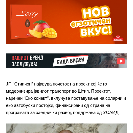
ЈП “Стипион” најавува почеток на проект кој ќе го
модернизира јавниот транспорт во Штип. Проектот,
наречен “Еко конект”, вклучува поставување на соларни и
еко автобуски постојки, финансирани од страна на
програмата за заеднички развој, поддржана од УСАИД.