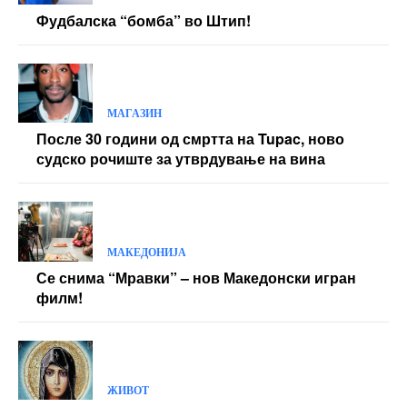
Фудбалска “бомба” во Штип!
МАГАЗИН
После 30 години од смртта на Tupac, ново
судско рочиште за утврдување на вина
МАКЕДОНИЈА
Се снима “Мравки” – нов Македонски игран
филм!
ЖИВОТ