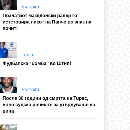
МАГАЗИН
Познатиот македонски рапер го
истетовира ликот на Панчо во знак на
почит!
СПОРТ
Фудбалска “бомба” во Штип!
МАГАЗИН
После 30 години од смртта на Tupac,
ново судско рочиште за утврдување на
вина