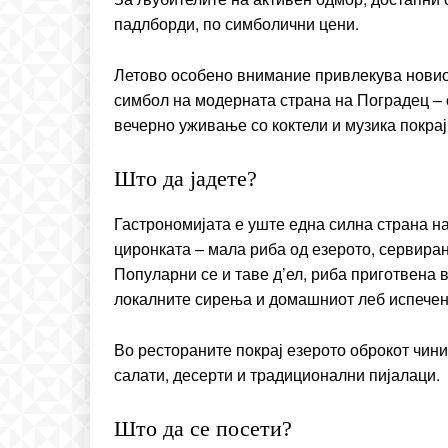
падлборди, по симболични цени.
Летово особено внимание привлекува новиот 
симбол на модерната страна на Поградец – 
вечерно уживање со коктели и музика покрај
Што да јадете?
Гастрономијата е уште една силна страна на
циронката – мала риба од езерото, сервиран
Популарни се и таве д’ел, риба приготвена в
локалните сирења и домашниот леб испечен
Во рестораните покрај езерото оброкот чини
салати, десерти и традиционални пијалаци.
Што да се посети?