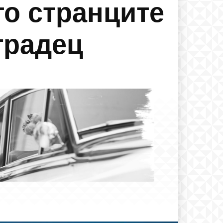
то странците
градец