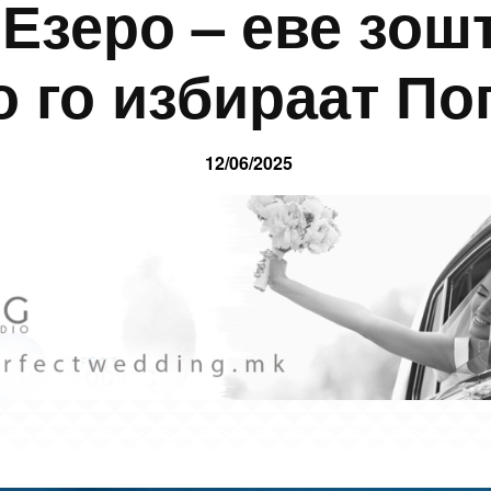
Езеро – еве зош
о го избираат По
12/06/2025