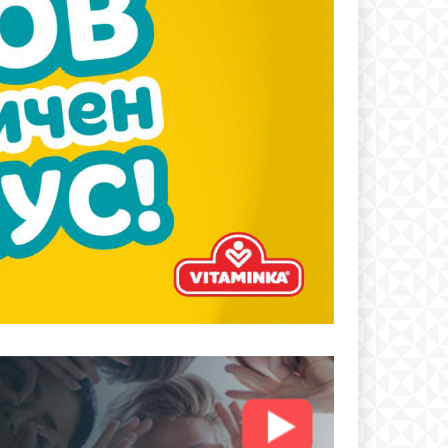
text
 ПЛАН