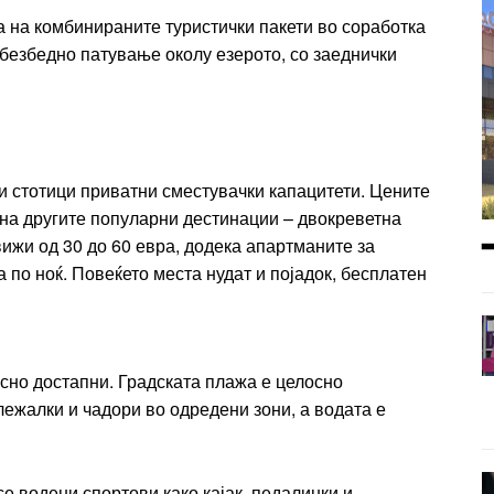
 на комбинираните туристички пакети во соработка
 безбедно патување околу езерото, со заеднички
 и стотици приватни сместувачки капацитети. Цените
 на другите популарни дестинации – двокреветна
вижи од 30 до 60 евра, додека апартманите за
а по ноќ. Повеќето места нудат и појадок, бесплатен
есно достапни. Градската плажа е целосно
ежалки и чадори во одредени зони, а водата е
е водени спортови како кајак, педалинки и