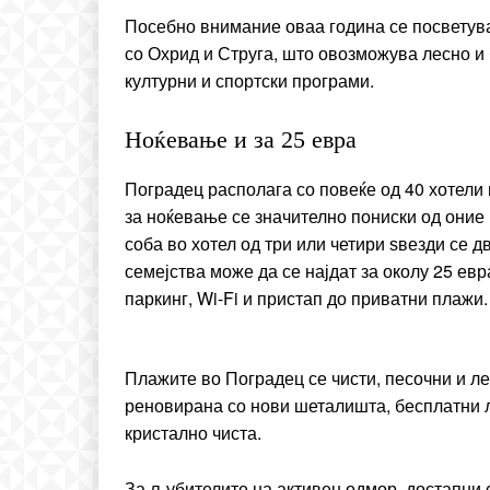
Посебно внимание оваа година се посветува
со Охрид и Струга, што овозможува лесно и
културни и спортски програми.
Ноќевање и за 25 евра
Поградец располага со повеќе од 40 хотели
за ноќевање се значително пониски од оние
соба во хотел од три или четири ѕвезди се д
семејства може да се најдат за околу 25 евр
паркинг, Wi-Fi и пристап до приватни плажи.
Плажите во Поградец се чисти, песочни и л
реновирана со нови шеталишта, бесплатни л
кристално чиста.
За љубителите на активен одмор, достапни с