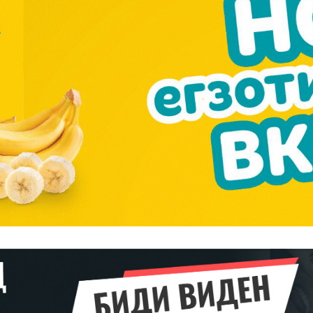
━ pricing plans
Pro
$
100
/ year
placeholder 
о
/ forever
ИЗБЕРЕТЕ