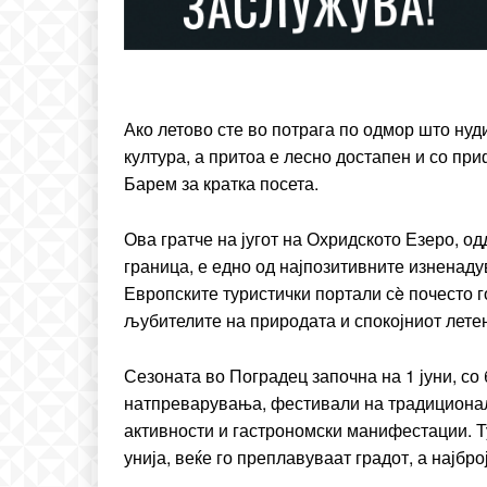
ИЗБЕРЕТЕ 
Included for free:
Ако летово сте во потрага по одмор што нуд
Etiam est nibh, lobortis si
култура, а притоа е лесно достапен и со пр
Praesent euismod ac
Барем за кратка посета.
Ut mollis pellentesque to
Nullam eu erat condim
Ова гратче на југот на Охридското Езеро, о
Donec quis est ac felis
граница, е едно од најпозитивните изненаду
Orci varius natoque dolo
Европските туристички портали сè почесто г
љубителите на природата и спокојниот лете
Сезоната во Поградец започна на 1 јуни, со
натпреварувања, фестивали на традиционалн
активности и гастрономски манифестации. Т
унија, веќе го преплавуваат градот, а најбр