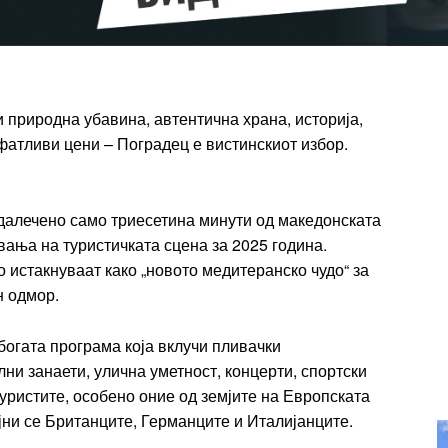
ПЛАН
Full member access:
Etiam est nibh, lobortis sit
и природна убавина, автентична храна, историја,
t
Praesent euismod ac
ифатливи цени – Поградец е вистинскиот избор.
Ut mollis pellentesque tortor
rtor
Nullam eu erat condimentum
entum
Donec quis est ac felis
ддалечено само триесетина минути од македонската
Orci varius natoque dolor
вања на туристичката сцена за 2025 година.
r
о истакнуваат како „новото медитеранско чудо“ за
Yearly pricing
Monthly pri
н одмор.
 богата програма која вклучи пливачки
и занаети, улична уметност, концерти, спортски
уристите, особено оние од земјите на Европската
ојни се Британците, Германците и Италијанците.