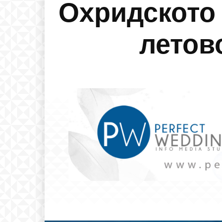
Охридското 
летов