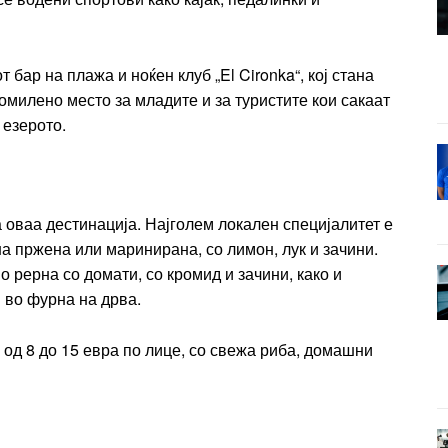
бар на плажа и ноќен клуб „El Cironka“, кој стана
омилено место за младите и за туристите кои сакаат
 езерото.
 оваа дестинација. Најголем локален специјалитет е
а пржена или маринирана, со лимон, лук и зачини.
о рерна со домати, со кромид и зачини, како и
 во фурна на дрва.
 од 8 до 15 евра по лице, со свежа риба, домашни