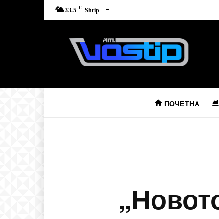
C
33.5
Shtip
ПОЧЕТНА
„Новот