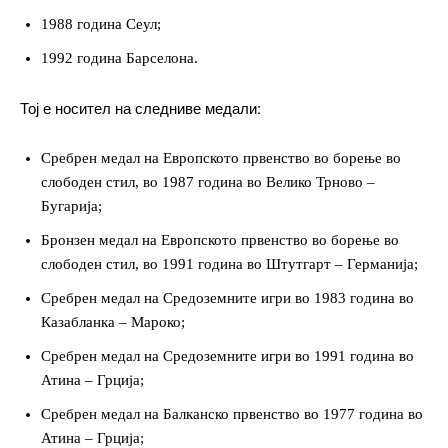
1988 година Сеул;
1992 година Барселона.
Тој е носител на следниве медали:
━ pricing plans
Сребрен медал на Европското првенство во борење во
слободен стил, во 1987 година во Велико Трново –
Бугарија;
Бронзен медал на Европското првенство во борење во
Free
слободен стил, во 1991 година во Штутгарт – Германија;
Сребрен медал на Средоземните игри во 1983 година во
бесплатно
Казабланка – Мароко;
/ forever
Сребрен медал на Средоземните игри во 1991 година во
Атина – Грција;
ИЗБЕРЕТЕ ПЛАН
Сребрен медал на Балканско првенство во 1977 година во
Атина – Грција;