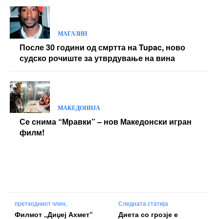
МАГАЗИН
После 30 години од смртта на Tupac, ново
судско рочиште за утврдување на вина
МАКЕДОНИЈА
Се снима “Мравки” – нов Македонски игран
филм!
претходниот член,
Следната статија
Филмот „Диџеј Ахмет“
Диета со грозје е