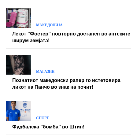
МАКЕДОНИЈА
Лекот “Фостер” повторно достапен во аптеките
ширум земјата!
МАГАЗИН
Познатиот македонски рапер го истетовира
ликот на Панчо во знак на почит!
СПОРТ
Фудбалска “бомба” во Штип!