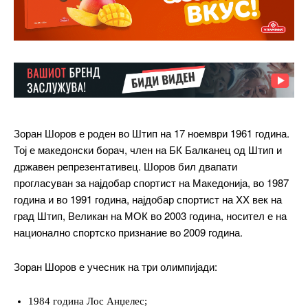
Зоран Шоров е роден во Штип на 17 ноември 1961 година.
Тој е македонски борач, член на БК Балканец од Штип и
државен репрезентативец. Шоров бил двапати
прогласуван за најдобар спортист на Македонија, во 1987
година и во 1991 година, најдобар спортист на XX век на
град Штип, Великан на МОК во 2003 година, носител е на
национално спортско признание во 2009 година.
Зоран Шоров е учесник на три олимпијади:
1984 година Лос Анџелес;