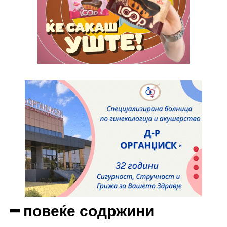
Full member access:
Etiam est nibh, lobortis sit
Praesent euismod ac
Ut mollis pellentesque tortor
Nullam eu erat condimentum
Donec quis est ac felis
Orci varius natoque dolor
Yearly pricing
Monthly pricing
━ повеќе содржини