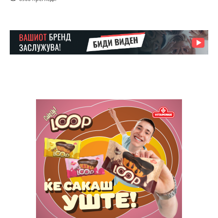
Pro
$
100
/ year
placeholder text
ИЗБЕРЕТЕ ПЛАН
Full member access:
Etiam est nibh, lobortis sit
Praesent euismod ac
Ut mollis pellentesque tortor
Nullam eu erat condimentum
Donec quis est ac felis
Orci varius natoque dolor
Yearly pricing
Monthly pricing