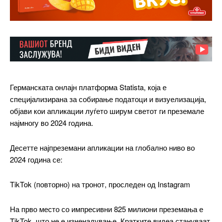
Германската онлајн платформа Statista, која е
специјализирана за собирање податоци и визуелизација,
објави кои апликации луѓето ширум светот ги преземале
најмногу во 2024 година.
Десетте најпреземани апликации на глобално ниво во
2024 година се:
TikTok (повторно) на тронот, проследен од Instagram
На прво место со импресивни 825 милиони преземања е
TikTok, што не е изненадување. Кратките видеа стануваат