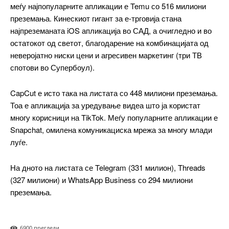
Free
меѓу најпопуларните апликации е Temu со 516 милиони
преземања. Кинескиот гигант за е-трговија стана
бесплатно
најпреземаната iOS апликација во САД, а очигледно и во
/ forever
остатокот од светот, благодарение на комбинацијата од
неверојатно ниски цени и агресивен маркетинг (три ТВ
спотови во Супербоул).
ИЗБЕРЕТЕ ПЛАН
CapCut е исто така на листата со 448 милиони преземања.
Included for free:
Тоа е апликација за уредување видеа што ја користат
многу корисници на TikTok. Меѓу популарните апликации е
Etiam est nibh, lobortis sit
Snapchat, омилена комуникациска мрежа за многу млади
Praesent euismod ac
луѓе.
Ut mollis pellentesque tortor
Nullam eu erat condimentum
На дното на листата се Telegram (331 милион), Threads
Donec quis est ac felis
(327 милиони) и WhatsApp Business со 294 милиони
Orci varius natoque dolor
преземања.
690
0 прегледи