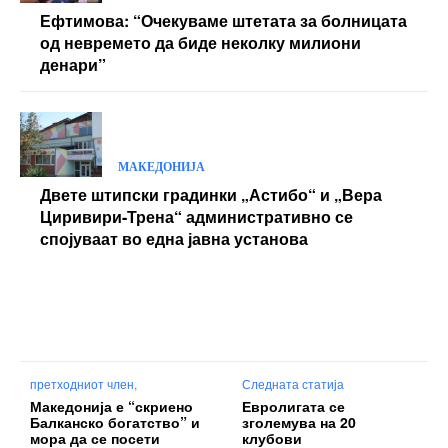
Ефтимова: “Очекуваме штетата за болницата
од невремето да биде неколку милиони
денари”
МАКЕДОНИЈА
Двете штипски градинки „Астибо“ и „Вера
Циривири-Трена“ административно се
спојуваат во една јавна установа
претходниот член,
Следната статија
Македонија е “скриено
Евролигата се
Балканско богатство” и
зголемува на 20
мора да се посети
клубови