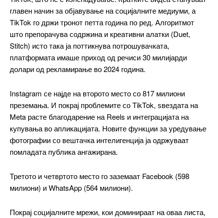
главен начин за објавување на социјалните медиуми, а
TikTok го држи тронот петта година по ред. Алгоритмот
што препорачува содржина и креативни алатки (Duet,
Stitch) исто така ја поттикнува потрошувачката,
платформата имаше приход од речиси 30 милијарди
долари од рекламирање во 2024 година.
Instagram се најде на второто место со 817 милиони
преземања. И покрај проблемите со TikTok, ѕвездата на
Meta расте благодарение на Reels и интеграцијата на
купувања во апликацијата. Новите функции за уредување
фотографии со вештачка интелигенција ја одржуваат
помладата публика ангажирана.
━ pricing plans
Третото и четвртото место го заземаат Facebook (598
милиони) и WhatsApp (564 милиони).
Покрај социјалните мрежи, кои доминираат на оваа листа,