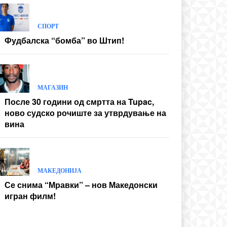
СПОРТ
Фудбалска “бомба” во Штип!
МАГАЗИН
После 30 години од смртта на Tupac,
ново судско рочиште за утврдување на
вина
МАКЕДОНИЈА
Се снима “Мравки” – нов Македонски
игран филм!