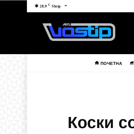
C
28.9
Shtip
ПОЧЕТНА
Коски с