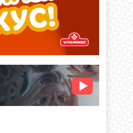
text
 ПЛАН