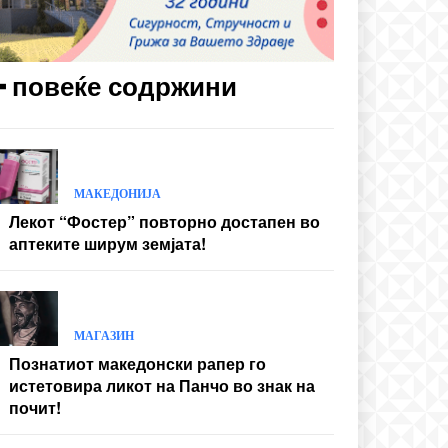
━ повеќе содржини
МАКЕДОНИЈА
Лекот “Фостер” повторно достапен во
аптеките ширум земјата!
МАГАЗИН
Познатиот македонски рапер го
истетовира ликот на Панчо во знак на
почит!