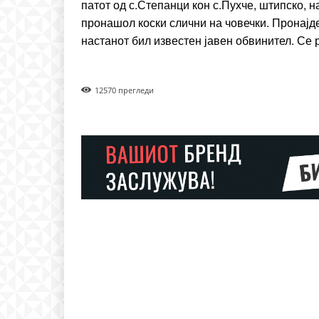
патот од с.Степанци кон с.Пухче, штипско, н
Ut mollis pellentesque to
пронашол коски слични на човечки. Пронајд
Nullam eu erat condim
настанот бил известен јавен обвинител. Се 
Donec quis est ac felis
Orci varius natoque dolo
1257
0 прегледи