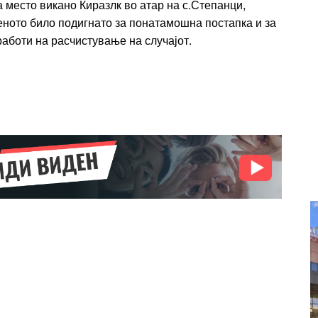
Ut mollis pellentesque tortor
а место викано Киразлк во атар на с.Степанци,
rtor
Nullam eu erat condimentum
еното било подигнато за понатамошна постапка и за
entum
работи на расчистување на случајот.
Donec quis est ac felis
Orci varius natoque dolor
r
Yearly pricing
Monthly pri