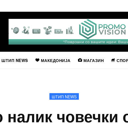
ШТИП NEWS
МАКЕДОНИЈА
МАГАЗИН
СПО
ШТИП NEWS
о налик човечки 