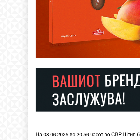
Free
бесплатн
ИЗБЕРЕТЕ 
Included for free:
Etiam est nibh, lobortis si
На 08.06.2025 во 20.56 часот во СВР Штип б
Praesent euismod ac