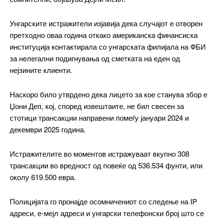
Унгарските истражители изјавија дека случајот е отворен
претходно оваа година откако американска финансиска
институција контактирала со унгарската филијала на ФБИ
за нелегални подигнувања од сметката на еден од
нејзините клиенти.
Наскоро било утврдено дека лицето за кое станува збор е
Џони Деп, кој, според извештаите, не бил свесен за
стотици трансакции направени помеѓу јануари 2024 и
декември 2025 година.
Истражителите во моментов истражуваат вкупно 308
трансакции во вредност од повеќе од 536.534 фунти, или
околу 619.500 евра.
Полицијата го пронајде осомничениот со следење на IP
адреси, е-мејл адреси и унгарски телефонски број што се