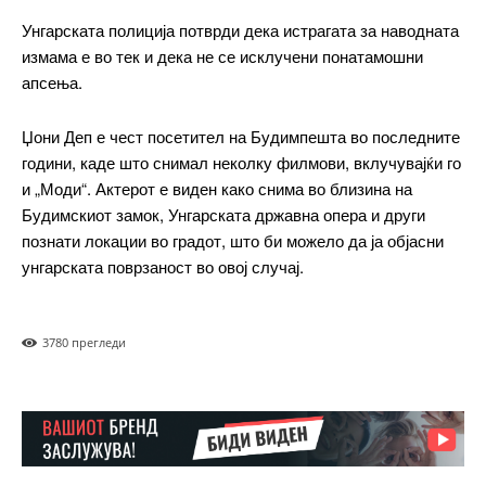
Ut mollis pellentesque tortor
Унгарската полиција потврди дека истрагата за наводната
Nullam eu erat condimentum
Donec quis est ac felis
измама е во тек и дека не се исклучени понатамошни
апсења.
Orci varius natoque dolor
Џони Деп е чест посетител на Будимпешта во последните
години, каде што снимал неколку филмови, вклучувајќи го
Pro
и „Моди“. Актерот е виден како снима во близина на
Будимскиот замок, Унгарската државна опера и други
познати локации во градот, што би можело да ја објасни
$
100
/ year
placeholder text
унгарската поврзаност во овој случај.
ИЗБЕРЕТЕ ПЛАН
378
0 прегледи
Full member access:
Etiam est nibh, lobortis sit
Praesent euismod ac