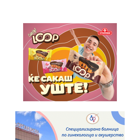
Ut mollis pellentesque tortor
Nullam eu erat condimentum
Donec quis est ac felis
Orci varius natoque dolor
Yearly pricing
Monthly pricing