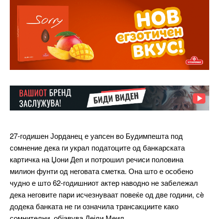
27-годишен Јорданец е уапсен во Будимпешта под
сомнение дека ги украл податоците од банкарската
картичка на Џони Деп и потрошил речиси половина
милион фунти од неговата сметка. Она што е особено
чудно е што 62-годишниот актер наводно не забележал
дека неговите пари исчезнуваат повеќе од две години, сè
додека банката не ги означила трансакциите како
сомнителни, објавува Дејли Меил.