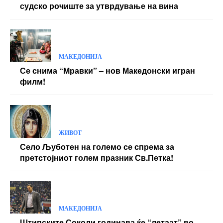
судско рочиште за утврдување на вина
МАКЕДОНИЈА
Се снима “Мравки” – нов Македонски игран
филм!
ЖИВОТ
Село Љуботен на големо се спрема за
претстојниот голем празник Св.Петка!
МАКЕДОНИЈА
Штипските Соколи годинава ќе “летаат” во