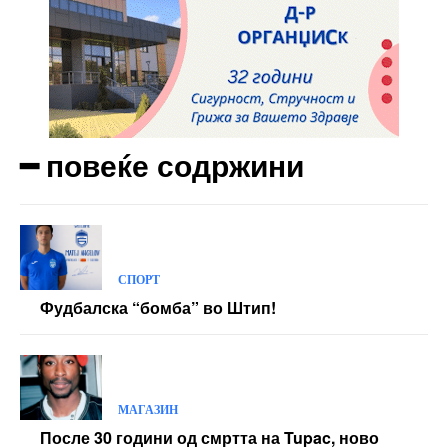
━ повеќе содржини
СПОРТ
Фудбалска “бомба” во Штип!
МАГАЗИН
После 30 години од смртта на Tupac, ново