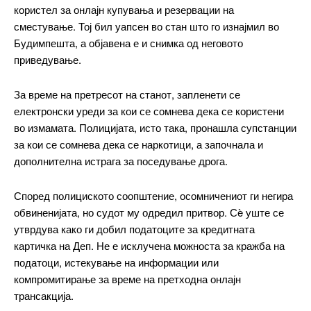
користел за онлајн купувања и резервации на
сместување. Тој бил уапсен во стан што го изнајмил во
━ pricing plans
Будимпешта, а објавена е и снимка од неговото
приведување.
За време на претресот на станот, запленети се
електронски уреди за кои се сомнева дека се користени
Free
во измамата. Полицијата, исто така, пронашла супстанции
за кои се сомнева дека се наркотици, а започнала и
бесплатно
дополнителна истрага за поседување дрога.
/ forever
Според полициското соопштение, осомничениот ги негира
ИЗБЕРЕТЕ ПЛАН
обвиненијата, но судот му одредил притвор. Сè уште се
утврдува како ги добил податоците за кредитната
картичка на Деп. Не е исклучена можноста за кражба на
Included for free:
податоци, истекување на информации или
Etiam est nibh, lobortis sit
компромитирање за време на претходна онлајн
Praesent euismod ac
трансакција.