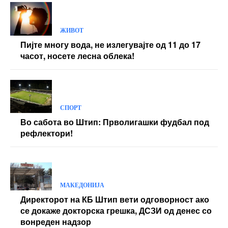
Yearly pricing
Monthly pricing
ЖИВОТ
Пијте многу вода, не излегувајте од 11 до 17
часот, носете лесна облека!
СПОРТ
Во сабота во Штип: Прволигашки фудбал под
рефлектори!
МАКЕДОНИЈА
Директорот на КБ Штип вети одговорност ако
се докаже докторска грешка, ДСЗИ од денес со
вонреден надзор