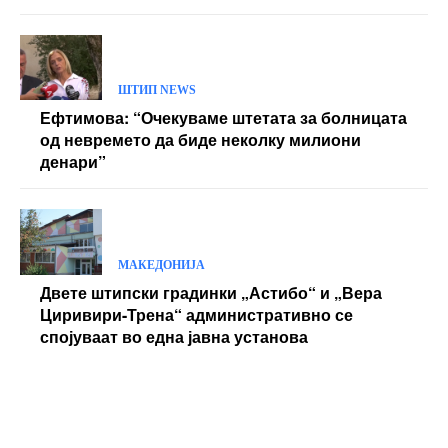
ШТИП NEWS
Ефтимова: “Очекуваме штетата за болницата
од невремето да биде неколку милиони
денари”
МАКЕДОНИЈА
Двете штипски градинки „Астибо“ и „Вера
Циривири-Трена“ административно се
спојуваат во една јавна установа