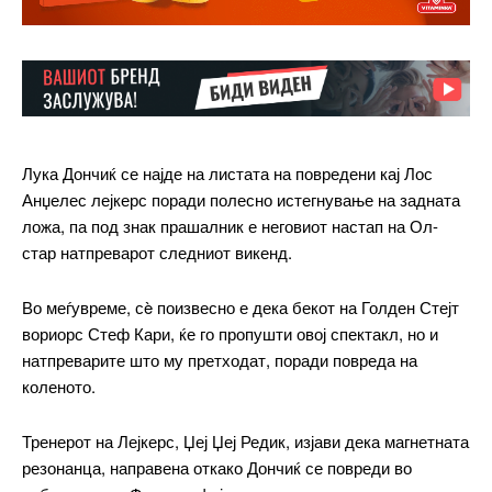
Лука Дончиќ се најде на листата на повредени кај Лос
Анџелес лејкерс поради полесно истегнување на задната
ложа, па под знак прашалник е неговиот настап на Ол-
стар натпреварот следниот викенд.
Во меѓувреме, сè поизвесно е дека бекот на Голден Стејт
вориорс Стеф Кари, ќе го пропушти овој спектакл, но и
натпреварите што му претходат, поради повреда на
коленото.
━ pricing plans
Тренерот на Лејкерс, Џеј Џеј Редик, изјави дека магнетната
резонанца, направена откако Дончиќ се повреди во