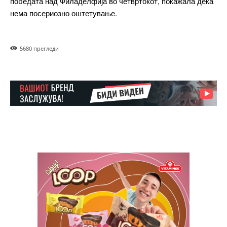
победата над Филаделфија во четвртокот, покажала дека
нема посериозно оштетување.
Free
568
0 прегледи
бесплатно
/ forever
ИЗБЕРЕТЕ ПЛАН
Included for free:
Etiam est nibh, lobortis sit
Praesent euismod ac
Ut mollis pellentesque tortor
Nullam eu erat condimentum
Donec quis est ac felis
Orci varius natoque dolor