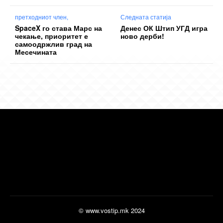
претходниот член,
Следната статија
SpaceX го става Марс на
Денес ОК Штип УГД игра
чекање, приоритет е
ново дерби!
самоодржлив град на
Месечината
© www.vostip.mk 2024