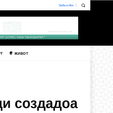
Subscribe
РТ
ЖИВОТ
ци создадоа