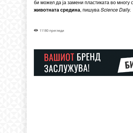
би можел да ја замени пластиката во многу 
животната средина
, пишува
Science Daily.
1118
0 прегледи