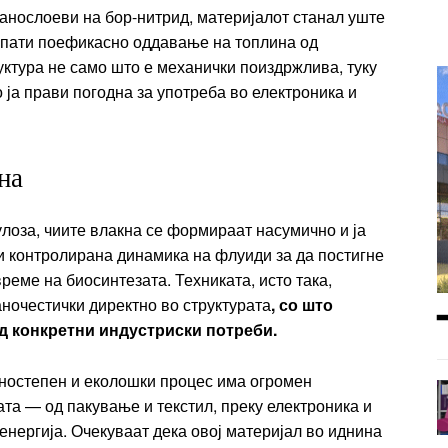
нанослоеви на бор-нитрид, материјалот станал уште
ипати поефикасно оддавање на топлина од
ктура не само што е механички поиздржлива, туку
 ја прави погодна за употреба во електроника и
на
улоза, чиите влакна се формираат насумично и ја
ти контролирана динамика на флуиди за да постигне
реме на биосинтезата. Техниката, исто така,
ночестички директно во структурата
, со што
д конкретни индустриски потреби.
дностепен и еколошки процес има огромен
та — од пакување и текстил, преку електроника и
енергија. Очекуваат дека овој материјал во иднина