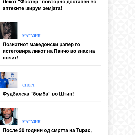
Лекот “Фостер” повторно достапен во
аптеките ширум земјата!
МАГАЗИН
Познатиот македонски рапер го
истетовира ликот на Панчо во знак на
почит!
СПОРТ
Фудбалска “бомба” во Штип!
МАГАЗИН
После 30 години од смртта на Tupac,