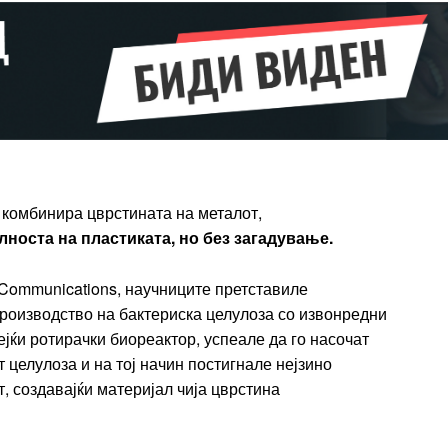
Full member access:
Etiam est nibh, lobortis sit
t
Praesent euismod ac
Ut mollis pellentesque tortor
rtor
Nullam eu erat condimentum
entum
Donec quis est ac felis
Orci varius natoque dolor
r
а комбинира цврстината на металот,
Yearly pricing
Monthly pri
носта на пластиката, но без загадување.
 Communications, научниците претставиле
роизводство на бактериска целулоза со извонредни
јќи ротирачки биореактор, успеале да го насочат
целулоза и на тој начин постигнале нејзино
, создавајќи материјал чија цврстина