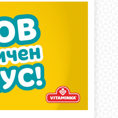
text
 ПЛАН