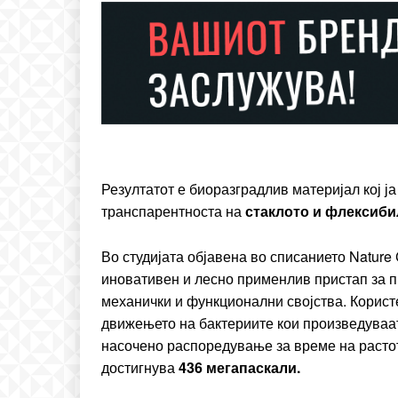
Included for free:
Etiam est nibh, lobortis si
Praesent euismod ac
Ut mollis pellentesque to
Nullam eu erat condim
Donec quis est ac felis
Orci varius natoque dolo
Резултатот е биоразградлив материјал кој ј
транспарентноста на
стаклото и флексибил
Во студијата објавена во списанието Nature
иновативен и лесно применлив пристап за п
механички и функционални својства. Користе
движењето на бактериите кои произведуваат 
насочено распоредување за време на растот
достигнува
436 мегапаскали.