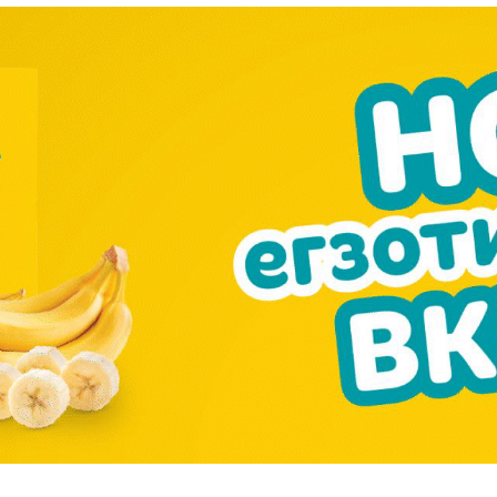
━ pricing plans
Pro
$
100
/ year
placeholder 
о
/ forever
ИЗБЕРЕТЕ
ПЛАН