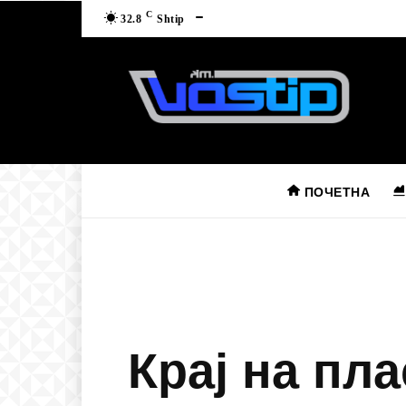
C
32.8
Shtip
ПОЧЕТНА
Крај на пл