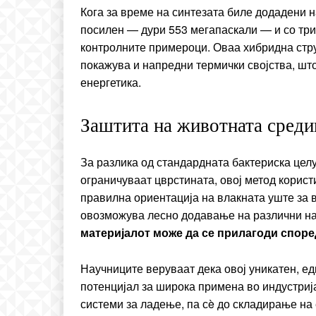
Кога за време на синтезата биле додадени 
посилен — дури 553 мегапаскали — и со тр
контролните примероци. Оваа хибридна стру
покажува и напредни термички својства, што
енергетика.
Заштита на животната среди
За разлика од стандардната бактериска цел
ограничуваат цврстината, овој метод корис
правилна ориентација на влакната уште за в
овозможува лесно додавање на различни на
материјалот може да се прилагоди споре
Научниците веруваат дека овој уникатен, е
потенцијал за широка примена во индустрија
системи за ладење, па сè до складирање на 