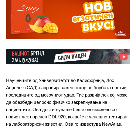
Научниците од Универзитетот во Калифорнија, Лос
Анџелес (САД) направија важен чекор во борбата против
последиците од мозочниот удар. Тие развија лек кој може
да обезбеди целосно физичко закрепнување на
пациентите. Ова достигнување беше овозможено со
новиот лек наречен DDL-920, кој веќе е успешно тестиран
на лабораториски животни. Ова го известува NewAtlas.