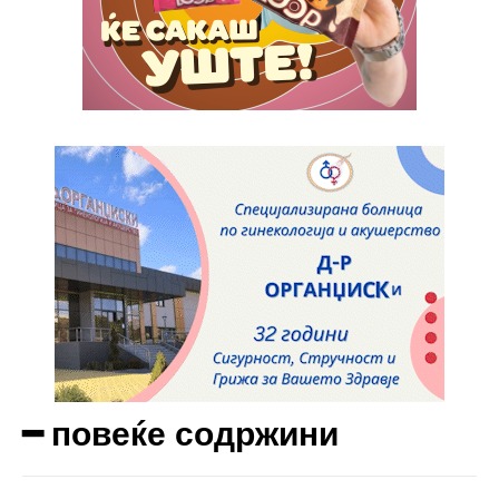
Full member access:
Etiam est nibh, lobortis sit
Praesent euismod ac
Ut mollis pellentesque tortor
Nullam eu erat condimentum
Donec quis est ac felis
Orci varius natoque dolor
Yearly pricing
Monthly pricing
━ повеќе содржини