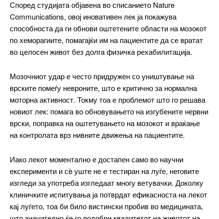
Според студијата објавена во списанието Nature
Communications, овој иновативен лек ја покажува
способноста да ги обнови оштетените области на мозокот
по хеморагиите, помагајќи им на пациентите да се вратат
во целосен живот без долга физичка рехабилитација.
━ pricing plans
Мозочниот удар е често придружен со уништување на
врските помеѓу невроните, што е критично за нормална
моторна активност. Токму тоа е проблемот што го решава
новиот лек: помага во обновувањето на изгубените нервни
врски, поправка на оштетувањето на мозокот и враќање
Free
на контролата врз нивните движења на пациентите.
бесплатно
/ forever
Иако лекот моментално е достапен само во научни
експерименти и сè уште не е тестиран на луѓе, неговите
изгледи за употреба изгледаат многу ветувачки. Доколку
ИЗБЕРЕТЕ ПЛАН
клиничките испитувања ја потврдат ефикасноста на лекот
кај луѓето, тоа би било вистински пробив во медицината,
што значително ќе го подобри квалитетот на животот на