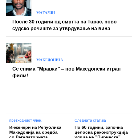
МАГАЗИН
После 30 години од смртта на Tupac, ново
судско рочиште за утврдување на вина
МАКЕДОНИЈА
Се снима “Мравки” – нов Македонски игран
филм!
претходниот член,
Следната статија
Инженери на Република
По 60 години, започна
Македонија на средба
целосна реконструкција
со Регулаторната
улица на “Пиринска”