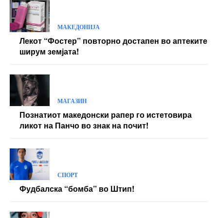
МАКЕДОНИЈА
Лекот “Фостер” повторно достапен во аптеките
ширум земјата!
МАГАЗИН
Познатиот македонски рапер го истетовира
ликот на Панчо во знак на почит!
СПОРТ
Фудбалска “бомба” во Штип!