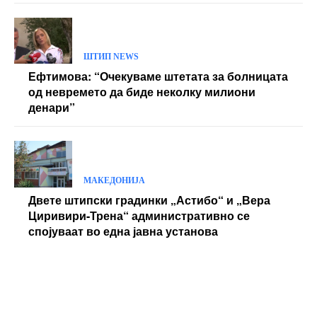
ШТИП NEWS
Ефтимова: “Очекуваме штетата за болницата
од невремето да биде неколку милиони
денари”
МАКЕДОНИЈА
Двете штипски градинки „Астибо“ и „Вера
Циривири-Трена“ административно се
спојуваат во една јавна установа