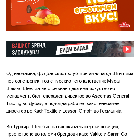
Од неодамна, фудбалскиот клуб Брегалница од Штип има
нов сопственик, тоа е турскиот стопанственик Мурат
Шамил Шен. За него се знае дека има искуство во
менаџмент, бил генерален директор во Aseemas General
Trading во Дубаи, а подоцна работел како генерален
директор во Kadr Textile и Lesson GmbH во Германија.
Во Турција, Шен бил на високи менаџерски позиции,
првенствено во големи брендови како Vakko и Sarar. Со