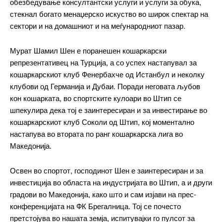
обезбедување консултантски услуги и услуги за обука,
стекнал богато менаџерско искуство во широк спектар на
сектори и на домашниот и на меѓународниот пазар.
Мурат Шамил Шен е поранешен кошаркарски
репрезентативец на Турција, а со успех настапувал за
кошаркарскиот клуб Фенербахче од Истанбул и неколку
━ pricing plans
клубови од Германија и Дубаи. Поради неговата љубов
кон кошарката, во спортските кулоари во Штип се
шпекулира дека тој е заинтересиран и за инвестирање во
кошаркарскиот клуб Соколи од Штип, кој моментално
настапува во втората по ранг кошаркарска лига во
Free
Македонија.
бесплатно
/ forever
Освен во спортот, господинот Шен е заинтересиран и за
инвестиција во областа на индустријата во Штип, а и други
градови во Македонија, како што и сам изјави на прес-
ИЗБЕРЕТЕ ПЛАН
конференцијата на ФК Брегалница. Тој се почесто
претстојува во нашата земја, испитувајки го пулсот за