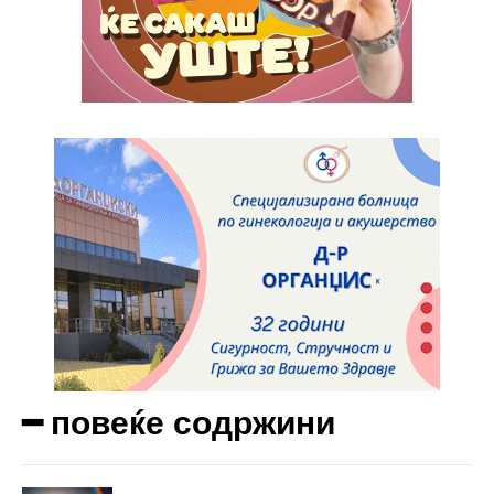
Full member access:
Etiam est nibh, lobortis sit
Praesent euismod ac
Ut mollis pellentesque tortor
Nullam eu erat condimentum
Donec quis est ac felis
Orci varius natoque dolor
Yearly pricing
Monthly pricing
━ повеќе содржини