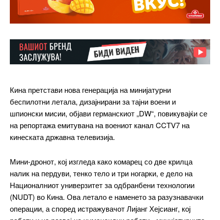
Кина претстави нова генерација на минијатурни
беспилотни летала, дизајнирани за тајни воени и
шпионски мисии, објави германскиот „DW“, повикувајќи се
на репортажа емитувана на воениот канал CCTV7 на
кинеската државна телевизија.
Мини-дронот, кој изгледа како комарец со две крилца
налик на пердуви, тенко тело и три ногарки, е дело на
Националниот универзитет за одбранбени технологии
(NUDT) во Кина. Ова летало е наменето за разузнавачки
операции, а според истражувачот Лијанг Хејсианг, кој