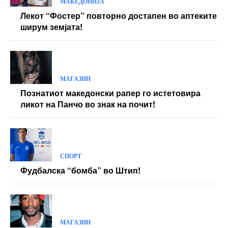
МАКЕДОНИЈА
Лекот “Фостер” повторно достапен во аптеките
ширум земјата!
МАГАЗИН
Познатиот македонски рапер го истетовира
ликот на Панчо во знак на почит!
СПОРТ
Фудбалска “бомба” во Штип!
МАГАЗИН