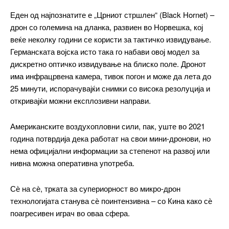
Praesent euismod ac
Еден од најпознатите е „Црниот стршлен“ (Black Hornet) –
Ut mollis pellentesque tortor
дрон со големина на дланка, развиен во Норвешка, кој
Nullam eu erat condimentum
веќе неколку години се користи за тактичко извидување.
Donec quis est ac felis
Германската војска исто така го набави овој модел за
Orci varius natoque dolor
дискретно оптичко извидување на блиско поле. Дронот
има инфрацрвена камера, тивок погон и може да лета до
25 минути, испорачувајќи снимки со висока резолуција и
откривајќи можни експлозивни направи.
Pro
Американските воздухопловни сили, пак, уште во 2021
$
100
година потврдија дека работат на свои мини-дронови, но
/ year
placeholder text
нема официјални информации за степенот на развој или
нивна можна оперативна употреба.
ИЗБЕРЕТЕ ПЛАН
Сѐ на сѐ, трката за супериорност во микро-дрон
технологијата станува сѐ поинтензивна – со Кина како сѐ
Full member access:
поагресивен играч во оваа сфера.
Etiam est nibh, lobortis sit