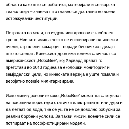
области како што се роботика, материјали и сензорска
технологија – знаења што главно се достапни во воени
истражувачки институции.
━ pricing plans
Потрагата по мали, но издржливи дронови е глобален
тренд. Нивните имиња често се инспирирани од инсекти –
пчели, стршлени, комарци – поради бионичкиот дизајн
што го следат. Кинескиот дрон има голема сличност со
Free
американскиот „RoboBee“, кој Харвард првпат го
претстави во 2013 година за еколошки мониторинг и
земјоделски цели, но кинеската верзија е уште помала и
бесплатно
/ forever
веројатно повеќе милитаризирана.
Иако мини-дроновите како „RoboBee“ можат да слетуваат
ИЗБЕРЕТЕ ПЛАН
на површини користејќи статички електрицитет или дури и
да летаат од вода, тие сѐ уште не се доволно робусни за
реални борбени услови. За такви мисии, воените сили се
Included for free:
потпираат на пософистицирани модели.
Etiam est nibh, lobortis sit