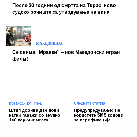
После 30 години од смртта на Tupac, ново
судско рочиште за утврдување на вина
МАКЕДОНИЈА
Се снима “Мравки” – нов Македонски игран
филм!
претходниот член,
Следната статија
Штип добива две нови
Предупредување: Не
катни гаражи со вкупно
користете SMS кодови
140 паркинг места
за верификација