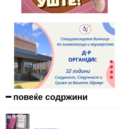
━ повеќе содржини