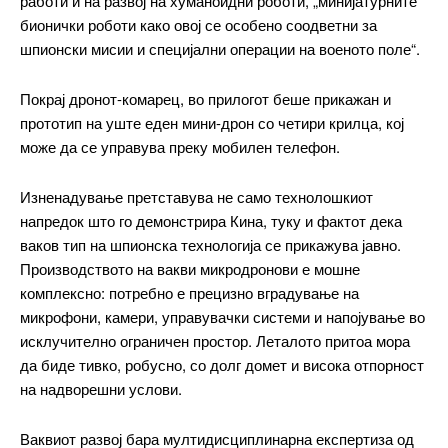
работи и на развој на хуманоидни роботи, „минијатурните
бионички роботи како овој се особено соодветни за
шпионски мисии и специјални операции на военото поле“.
Покрај дронот-комарец, во прилогот беше прикажан и
прототип на уште еден мини-дрон со четири крилца, кој
може да се управува преку мобилен телефон.
Изненадување претставува не само технолошкиот
напредок што го демонстрира Кина, туку и фактот дека
ваков тип на шпионска технологија се прикажува јавно.
Производството на вакви микродронови е мошне
комплексно: потребно е прецизно вградување на
микрофони, камери, управувачки системи и напојување во
исклучително ограничен простор. Леталото притоа мора
да биде тивко, робусно, со долг домет и висока отпорност
на надворешни услови.
Ваквиот развој бара мултидисциплинарна експертиза од