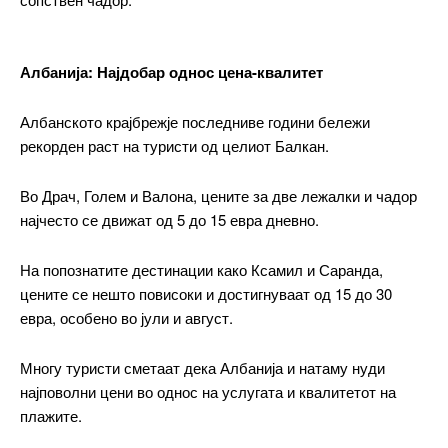
Албанија: Најдобар однос цена-квалитет
Албанското крајбрежје последниве години бележи
рекорден раст на туристи од целиот Балкан.
Во Драч, Голем и Валона, цените за две лежалки и чадор
најчесто се движат од 5 до 15 евра дневно.
На попознатите дестинации како Ксамил и Саранда,
цените се нешто повисоки и достигнуваат од 15 до 30
евра, особено во јули и август.
Многу туристи сметаат дека Албанија и натаму нуди
најповолни цени во однос на услугата и квалитетот на
плажите.