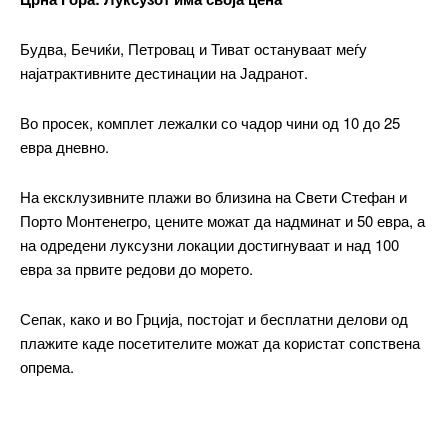
Во просек, комплет лежалки со чадор чини од 10 до 25
евра дневно.
На ексклузивните плажи во близина на Свети Стефан и
Порто Монтенегро, цените можат да надминат и 50 евра, а
на одредени луксузни локации достигнуваат и над 100
евра за првите редови до морето.
Сепак, како и во Грција, постојат и бесплатни делови од
плажите каде посетителите можат да користат сопствена
опрема.
━ pricing plans
Free