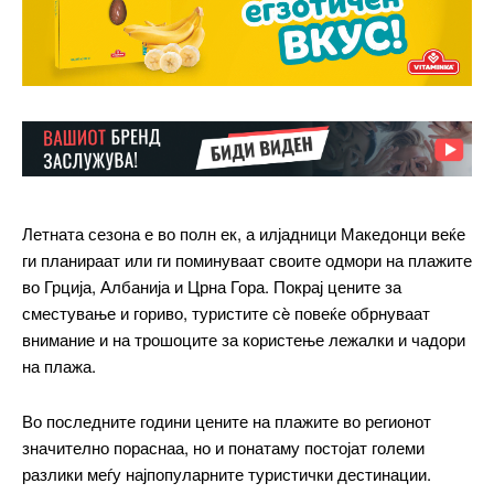
Летната сезона е во полн ек, а илјадници Македонци веќе
ги планираат или ги поминуваат своите одмори на плажите
во Грција, Албанија и Црна Гора. Покрај цените за
сместување и гориво, туристите сè повеќе обрнуваат
внимание и на трошоците за користење лежалки и чадори
на плажа.
Во последните години цените на плажите во регионот
значително пораснаа, но и понатаму постојат големи
разлики меѓу најпопуларните туристички дестинации.