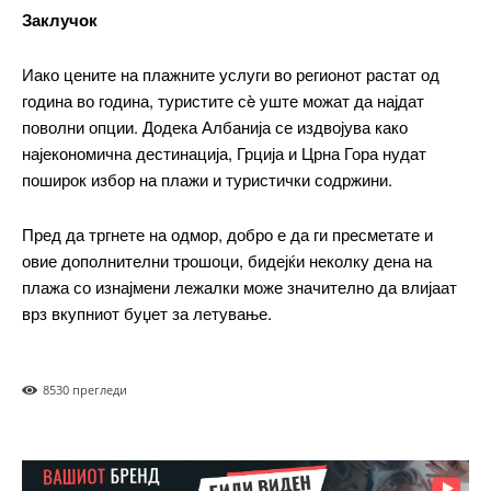
поволни опции. Додека Албанија се издвојува како
најекономична дестинација, Грција и Црна Гора нудат
поширок избор на плажи и туристички содржини.
Пред да тргнете на одмор, добро е да ги пресметате и
овие дополнителни трошоци, бидејќи неколку дена на
плажа со изнајмени лежалки може значително да влијаат
врз вкупниот буџет за летување.
853
0 прегледи