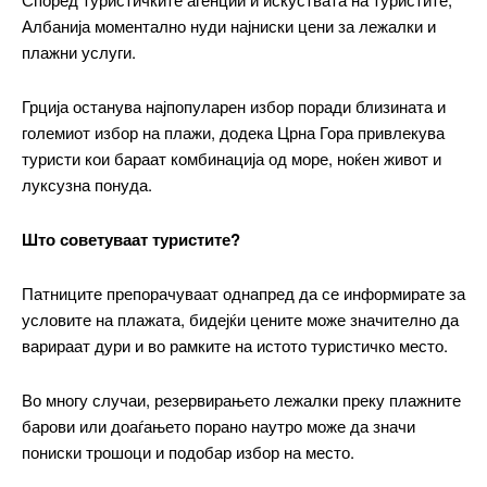
$
100
/ year
placeholder text
големиот избор на плажи, додека Црна Гора привлекува
туристи кои бараат комбинација од море, ноќен живот и
луксузна понуда.
ИЗБЕРЕТЕ ПЛАН
Што советуваат туристите?
Full member access:
Патниците препорачуваат однапред да се информирате за
Etiam est nibh, lobortis sit
условите на плажата, бидејќи цените може значително да
Praesent euismod ac
варираат дури и во рамките на истото туристичко место.
Ut mollis pellentesque tortor
Nullam eu erat condimentum
Во многу случаи, резервирањето лежалки преку плажните
Donec quis est ac felis
барови или доаѓањето порано наутро може да значи
Orci varius natoque dolor
пониски трошоци и подобар избор на место.
Yearly pricing
Monthly pricing
Заклучок
Иако цените на плажните услуги во регионот растат од
година во година, туристите сè уште можат да најдат