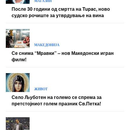
МАКЕДОНИЈА
Се снима “Мравки” – нов Македонски игран
филм!
ЖИВОТ
Село Љуботен на големо се спрема за
претстојниот голем празник Св.Петка!
МАКЕДОНИЈА
Штипските Соколи годинава ќе “летаат” во
Супер лигата?