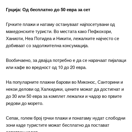
Грција: Од бесплатно до 50 евра за сет
Грчките плажи и натаму остануваат најпосетувани од
македонските туристи. Во местата како Пефкохори,
Ханиоти, Неа Потидеа и Никити, лежалките најчесто се
добиваат со задолжителна консумација.
Вообичаено, за двајца потребно е да се нарачаат пијалаци
или кафе во вредност од 10 до 20 евра.
На популарните плажни барови во Миконос, Санторини и
некои делови од Халкидики, цените можат да достигнат и
до 30 или 50 евра за комплет лежалки и чадор во првите
редови до морето.
Сепак, голем број грчки плажи и понатаму нудат слободни
зони каде туристите можат бесплатно да постават
сопствен чадор.