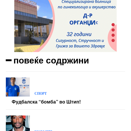
━ повеќе содржини
СПОРТ
Фудбалска “бомба” во Штип!
МАГАЗИН
После 30 години од смртта на Tupac, ново
судско рочиште за утврдување на вина