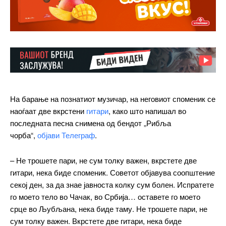
На барање на познатиот музичар, на неговиот споменик се
наоѓаат две вкрстени
гитари
, како што напишал во
последната песна снимена од бендот „Рибља
чорба“,
објави Телеграф
.
– Не трошете пари, не сум толку важен, вкрстете две
гитари, нека биде споменик. Советот објавува соопштение
секој ден, за да знае јавноста колку сум болен. Испратете
го моето тело во Чачак, во Србија… оставете го моето
срце во Љубљана, нека биде таму. Не трошете пари, не
сум толку важен. Вкрстете две гитари, нека биде