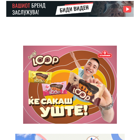
Ut mollis pellentesque tortor
Nullam eu erat condimentum
Donec quis est ac felis
Orci varius natoque dolor
Yearly pricing
Monthly pricing