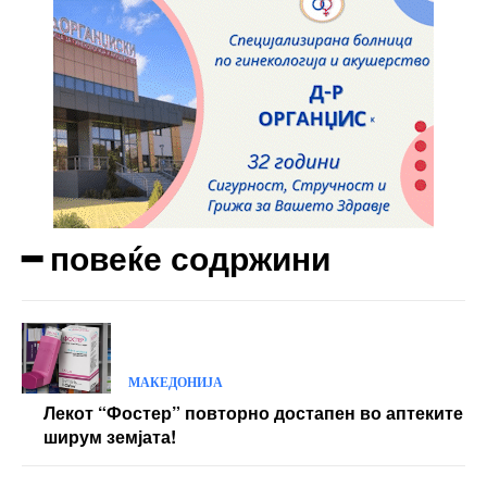
━ повеќе содржини
МАКЕДОНИЈА
Лекот “Фостер” повторно достапен во аптеките
ширум земјата!