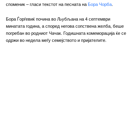
споменик – гласи текстот на песната на
Бора Чорба
.
Бора Ѓорѓевиќ почина во Љубљана на 4 септември
минатата година, а според негова сопствена желба, беше
погребан во родниот Чачак. Годишната комеморација ќе се
одржи во недела меѓу семејството и пријателите.