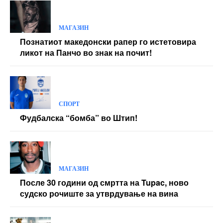
МАГАЗИН
Познатиот македонски рапер го истетовира
ликот на Панчо во знак на почит!
СПОРТ
Фудбалска “бомба” во Штип!
МАГАЗИН
После 30 години од смртта на Tupac, ново
судско рочиште за утврдување на вина