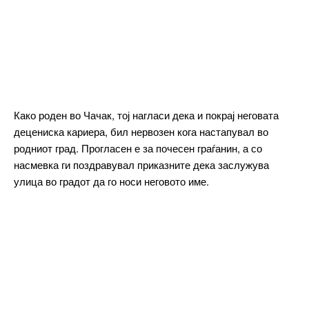
━ pricing plans
Како роден во Чачак, тој нагласи дека и покрај неговата
Free
децениска кариера, бил нервозен кога настапувал во
родниот град. Прогласен е за почесен граѓанин, а со
бесплатно
насмевка ги поздравувал приказните дека заслужува
/ forever
улица во градот да го носи неговото име.
ИЗБЕРЕТЕ ПЛАН
Included for free:
Etiam est nibh, lobortis sit
Praesent euismod ac