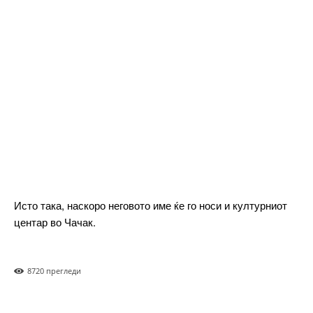
Ut mollis pellentesque tortor
Nullam eu erat condimentum
Donec quis est ac felis
Orci varius natoque dolor
Pro
$
100
/ year
placeholder text
Исто така, наскоро неговото име ќе го носи и културниот
центар во Чачак.
ИЗБЕРЕТЕ ПЛАН
Full member access:
872
0 прегледи
Etiam est nibh, lobortis sit
Praesent euismod ac