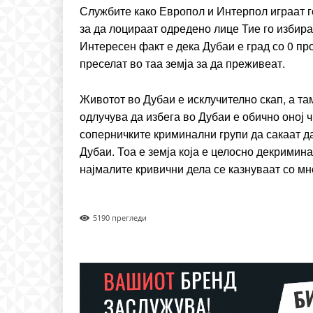
Nullam eu erat condim
Службите како Европол и Интерпол играат г
Donec quis est ac felis
за да лоцираат одредено лице Тие го избира
Orci varius natoque dolo
Интересен факт е дека Дубаи е град со 0 пр
преселат во таа земја за да преживеат.
Животот во Дубаи е исклучително скап, а та
одлучува да избега во Дубаи е обично оној ч
соперничките криминални групи да сакаат да
Дубаи. Тоа е земја која е целосно декримина
најмалите кривични дела се казнуваат со мн
519
0 прегледи