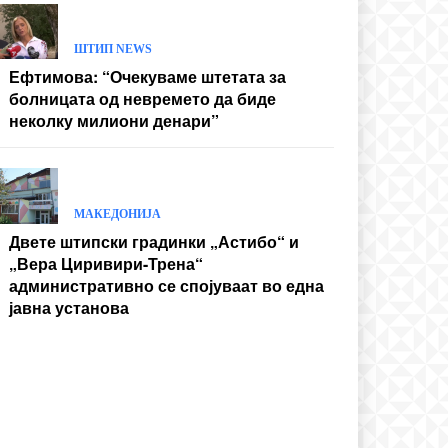
ШТИП NEWS
Ефтимова: “Очекуваме штетата за
болницата од невремето да биде
неколку милиони денари”
МАКЕДОНИЈА
Двете штипски градинки „Астибо“ и
„Вера Циривири-Трена“
административно се спојуваат во една
јавна установа