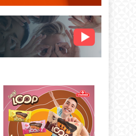
text
 ПЛАН