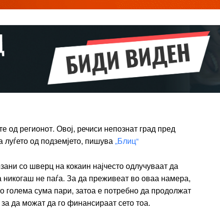
Pro
$
100
/ year
placeholder 
о
/ forever
ИЗБЕРЕТЕ
е од регионот. Овој, речиси непознат град пред
ПЛАН
а луѓето од подземјето, пишува
„Блиц“
Full member access:
зани со шверц на кокаин најчесто одлучуваат да
Etiam est nibh, lobortis sit
а никогаш не паѓа. За да преживеат во оваа намера,
t
Praesent euismod ac
о голема сума пари, затоа е потребно да продолжат
Ut mollis pellentesque tortor
за да можат да го финансираат сето тоа.
rtor
Nullam eu erat condimentum