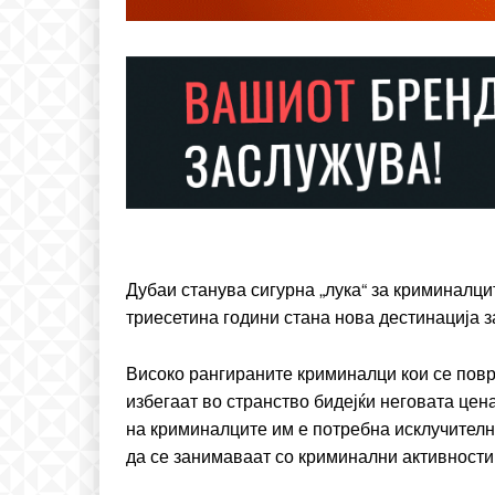
Free
бесплатн
Дубаи станува сигурна „лука“ за криминалцит
ИЗБЕРЕТЕ 
триесетина години стана нова дестинација з
Високо рангираните криминалци кои се повр
Included for free:
избегаат во странство бидејќи неговата цен
Etiam est nibh, lobortis si
на криминалците им е потребна исклучителн
Praesent euismod ac
да се занимаваат со криминални активности 
Ut mollis pellentesque to