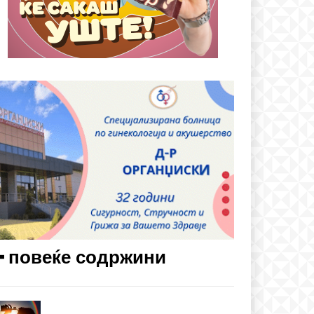
cing
━ повеќе содржини