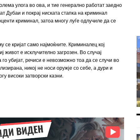
entum
олема улога во ова, и тие генерално работат заедно
Donec quis est ac felis
ат Дубаи и покрај ниската стапка на криминал
Orci varius natoque dolor
r
оценти криминал, затоа многу луѓе одлучиле да се
Yearly pricing
Monthly pri
му се кријат само најмоќните. Криминалец кој
иј живот е исклучително загрозен. Во случај
 го убијат, речиси е невозможно тоа да се случи во
лизирана, никој не носи оружје со себе, а дури и
огу високи затворски казни.