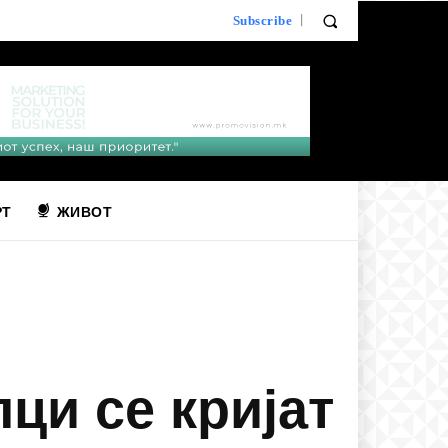
Subscribe
РТ
ЖИВОТ
ци се кријат