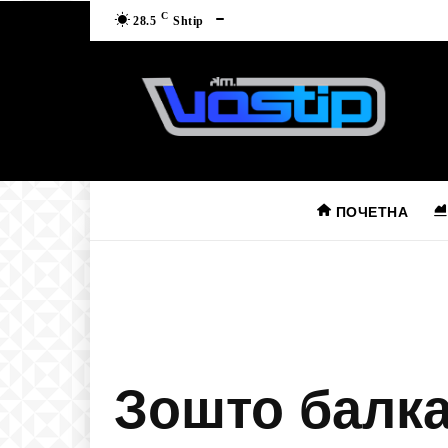
C
28.5
Shtip
ПОЧЕТНА
Зошто балка