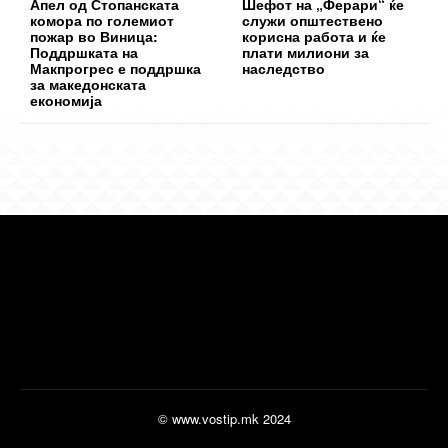
Апел од Стопанската
Шефот на „Ферари“ ќе
комора по големиот
служи општествено
пожар во Виница:
корисна работа и ќе
Поддршката на
плати милиони за
Макпрогрес е поддршка
наследство
за македонската
економија
© www.vostip.mk 2024