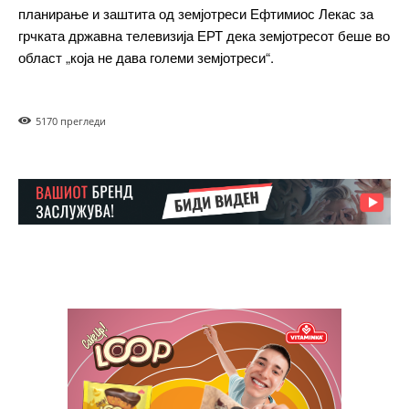
планирање и заштита од земјотреси Ефтимиос Лекас за
грчката државна телевизија ЕРТ дека земјотресот беше во
Free
област „која не дава големи земјотреси“.
бесплатно
/ forever
517
0 прегледи
ИЗБЕРЕТЕ ПЛАН
Included for free:
Etiam est nibh, lobortis sit
Praesent euismod ac
Ut mollis pellentesque tortor
Nullam eu erat condimentum
Donec quis est ac felis
Orci varius natoque dolor