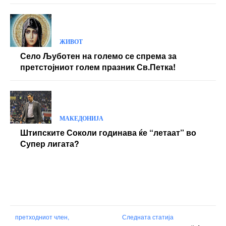
ЖИВОТ
Село Љуботен на големо се спрема за
претстојниот голем празник Св.Петка!
МАКЕДОНИЈА
Штипските Соколи годинава ќе “летаат” во
Супер лигата?
претходниот член,
Следната статија