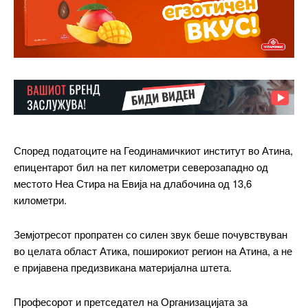
Според податоците на Геодинамичкиот институт во Атина,
епицентарот бил на пет километри северозападно од
местото Неа Стира на Евија на длабочина од 13,6
километри.
Земјотресот пропратен со силен звук беше почувствуван
во целата област Атика, поширокиот регион на Атина, а не
е пријавена предизвикана материјална штета.
━ pricing plans
Професорот и претседател на Организацијата за