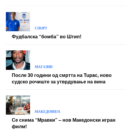
Yearly pricing
Monthly pricing
СПОРТ
Фудбалска “бомба” во Штип!
МАГАЗИН
После 30 години од смртта на Tupac, ново
судско рочиште за утврдување на вина
МАКЕДОНИЈА
Се снима “Мравки” – нов Македонски игран
филм!