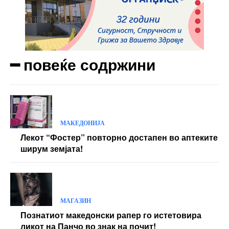
━ повеќе содржини
МАКЕДОНИЈА
Лекот “Фостер” повторно достапен во аптеките
ширум земјата!
МАГАЗИН
Познатиот македонски рапер го истетовира
ликот на Панчо во знак на почит!