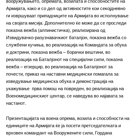
вооружувањето, опремата, возилата и способностите на
━ pricing plans
Армијата, како и со дел од активностите кои секојдневно
ги извршуваат припадниците на Армијата во исполнување
на својата мисија. Дополнително ќе може да се проследи
показна вежба (алпинистичка), реализирана од
Free
Извидувачко-разузнавачкиот баталјон, показна вежба со
службени кучиња, во реализација на Командата за обука
бесплатно
и доктрини, показна вежба – борачки вештини, во
/ forever
реализација на Баталјонот на специјални сили, показна
вежба – егзерцир, во реализација на Баталјонот за
почести, приказ на наставни медицински помагала за
ИЗБЕРЕТЕ ПЛАН
изведување медицинска обука и демонстрација на
укажување прва помош на повреден, во реализација на
Included for free:
Военомедицинскиот центар, се наведува во најавата за
настанот.
Etiam est nibh, lobortis sit
Praesent euismod ac
Презентацијата на воена опрема, возила и способности на
Ut mollis pellentesque tortor
единиците на Армијата ќе ја посети претседателката и
Nullam eu erat condimentum
врховен командант на Вооружените сили, Гордана
Donec quis est ac felis