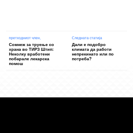
претходниот член,
Следната статија
Сомнеж за труење со
Дали е подобро
храна во ТИРЗ Штип:
климата да работи
Неколку вработени
непрекинато или по
побарале лекарска
потреба?
помош