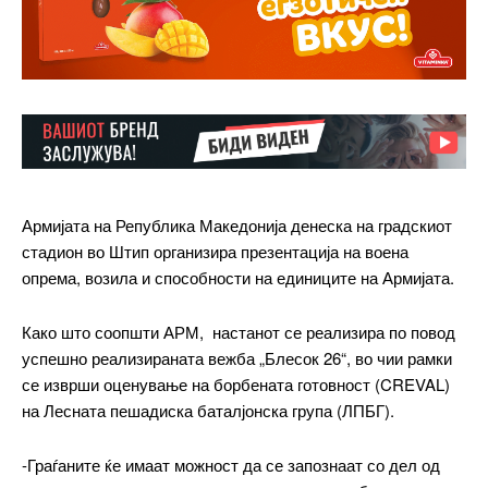
Армијата на Република Македонија денеска на градскиот
стадион во Штип организира презентација на воена
опрема, возила и способности на единиците на Армијата.
Како што соопшти АРМ, настанот се реализира по повод
успешно реализираната вежба „Блесок 26“, во чии рамки
се изврши оценување на борбената готовност (CREVAL)
на Лесната пешадиска баталјонска група (ЛПБГ).
-Граѓаните ќе имаат можност да се запознаат со дел од