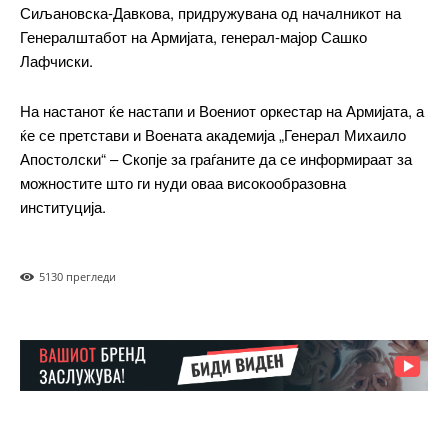
Сиљановска-Давкова, придружувана од началникот на
Orci varius natoque dolor
Генералштабот на Армијата, генерал-мајор Сашко
Лафчиски.
На настанот ќе настапи и Воениот оркестар на Армијата, а
Pro
ќе се претстави и Воената академија „Генерал Михаило
Апостолски“ – Скопје за граѓаните да се информираат за
$
100
можностите што ги нуди оваа високообразовна
/ year
placeholder text
институција.
ИЗБЕРЕТЕ ПЛАН
513
0 прегледи
Full member access:
Etiam est nibh, lobortis sit
Praesent euismod ac
Ut mollis pellentesque tortor
Nullam eu erat condimentum