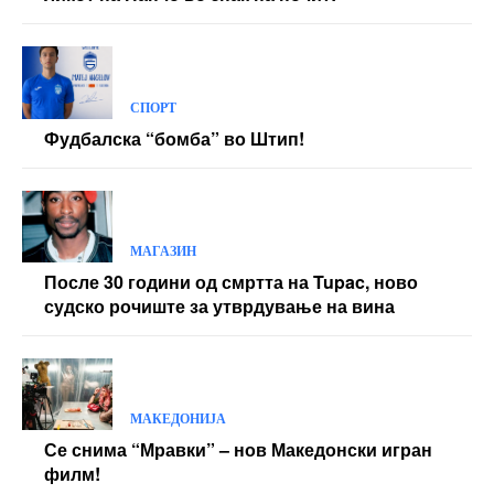
СПОРТ
Фудбалска “бомба” во Штип!
МАГАЗИН
После 30 години од смртта на Tupac, ново
судско рочиште за утврдување на вина
МАКЕДОНИЈА
Се снима “Мравки” – нов Македонски игран
филм!