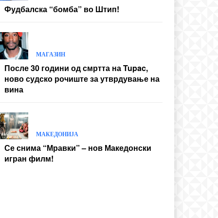
Фудбалска “бомба” во Штип!
МАГАЗИН
После 30 години од смртта на Tupac,
ново судско рочиште за утврдување на
вина
МАКЕДОНИЈА
Се снима “Мравки” – нов Македонски
игран филм!