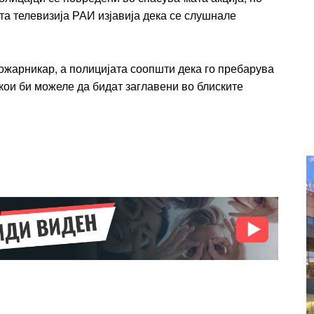
entum
Donec quis est ac felis
ата телевизија РАИ изјавија дека се слушнале
Orci varius natoque dolor
r
Yearly pricing
Monthly pri
ожарникар, а полицијата соопшти дека го пребарува
 кои би можеле да бидат заглавени во блиските