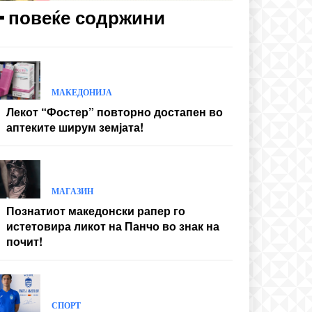
━ повеќе содржини
МАКЕДОНИЈА
Лекот “Фостер” повторно достапен во
аптеките ширум земјата!
МАГАЗИН
Познатиот македонски рапер го
истетовира ликот на Панчо во знак на
почит!
СПОРТ