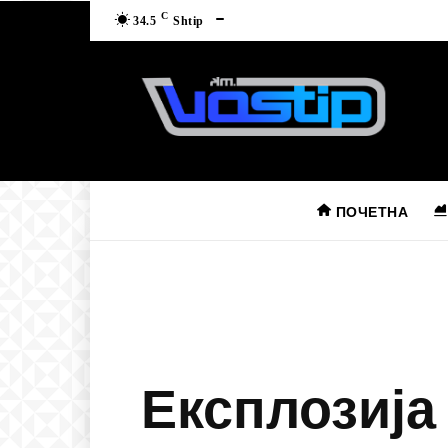
C
34.5
Shtip
ПОЧЕТНА
Експлозија