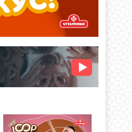
text
 ПЛАН