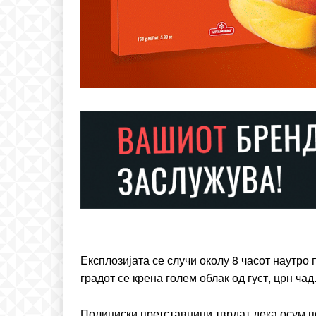
Free
бесплатн
ИЗБЕРЕТЕ 
Included for free:
Експлозијата се случи околу 8 часот наутро
Etiam est nibh, lobortis si
градот се крена голем облак од густ, црн чад
Praesent euismod ac
Ut mollis pellentesque to
Полициски претставници тврдат дека осум п