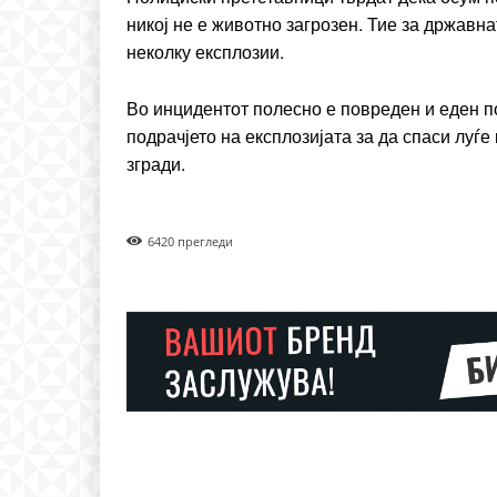
Nullam eu erat condim
никој не е животно загрозен. Тие за државн
Donec quis est ac felis
неколку експлозии.
Orci varius natoque dolo
Во инцидентот полесно е повреден и еден п
подрачјето на експлозијата за да спаси луѓе
згради.
642
0 прегледи