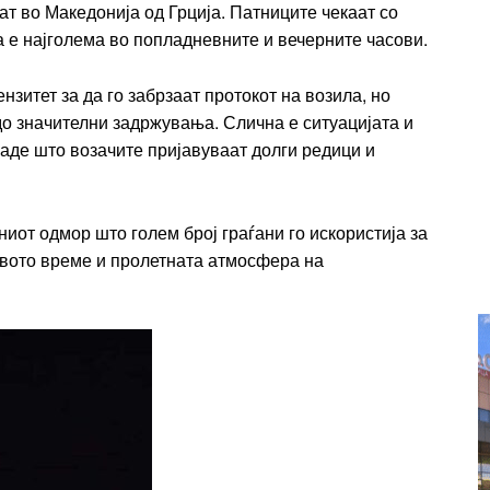
ат во Македонија од Грција. Патниците чекаат со
Etiam est nibh, lobortis sit
та е најголема во попладневните и вечерните часови.
t
Praesent euismod ac
Ut mollis pellentesque tortor
зитет за да го забрзаат протокот на возила, но
rtor
Nullam eu erat condimentum
до значителни задржувања. Слична е ситуацијата и
entum
каде што возачите пријавуваат долги редици и
Donec quis est ac felis
Orci varius natoque dolor
r
Yearly pricing
Monthly pri
иот одмор што голем број граѓани го искористија за
авото време и пролетната атмосфера на