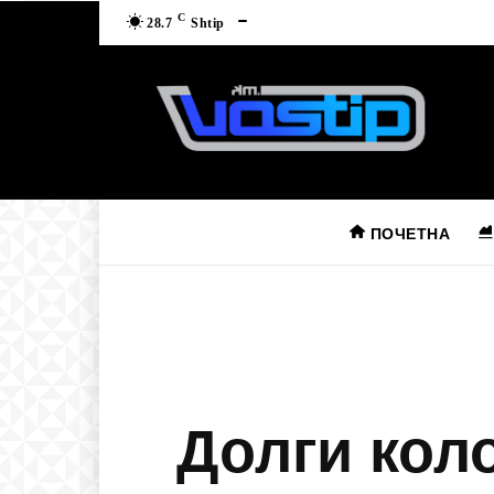
C
28.7
Shtip
ПОЧЕТНА
Долги коло