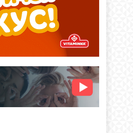
text
 ПЛАН