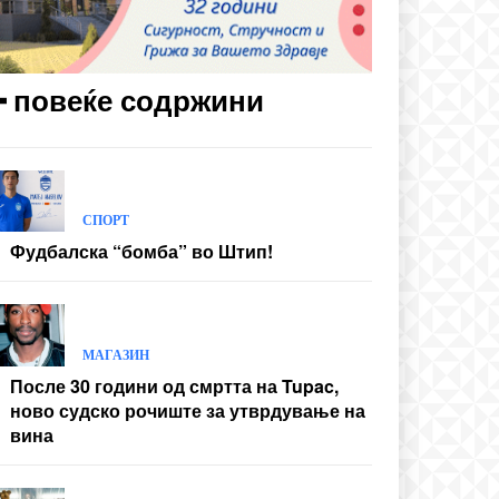
━ повеќе содржини
СПОРТ
Фудбалска “бомба” во Штип!
МАГАЗИН
После 30 години од смртта на Tupac,
ново судско рочиште за утврдување на
вина