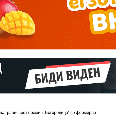
━ pricing plans
Pro
$
100
/ year
placeholder 
о
/ forever
ИЗБЕРЕТЕ
ПЛАН
на граничниот премин „Богородица“ се формираа
Full member access: