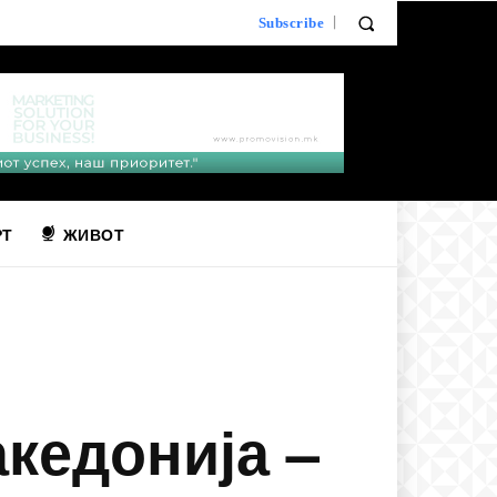
Subscribe
РТ
ЖИВОТ
акедонија –