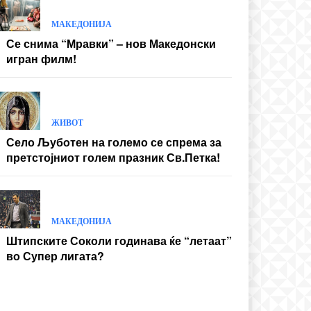
МАКЕДОНИЈА
Се снима “Мравки” – нов Македонски
игран филм!
ЖИВОТ
Село Љуботен на големо се спрема за
претстојниот голем празник Св.Петка!
МАКЕДОНИЈА
Штипските Соколи годинава ќе “летаат”
во Супер лигата?