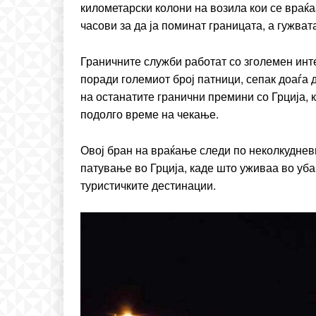
километарски колони на возила кои се враќа
Included for free:
часови за да ја поминат границата, а гужва
Etiam est nibh, lobortis si
Praesent euismod ac
Граничните служби работат со зголемен интен
Ut mollis pellentesque to
поради големиот број патници, сепак доаѓа 
Nullam eu erat condim
на останатите гранични премини со Грција, 
Donec quis est ac felis
подолго време на чекање.
Orci varius natoque dolo
Овој бран на враќање следи по неколкудневн
патување во Грција, каде што уживаа во уб
туристичките дестинации.