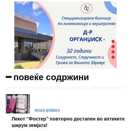
━ повеќе содржини
МАКЕДОНИЈА
Лекот “Фостер” повторно достапен во аптеките
ширум земјата!