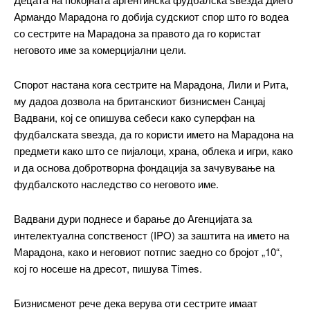
Армандо Марадона го добија судскиот спор што го водеа
со сестрите на Марадона за правото да го користат
неговото име за комерцијални цели.
Спорот настана кога сестрите на Марадона, Лили и Рита,
му дадоа дозвола на британскиот бизнисмен Санџај
Вадвани, кој се опишува себеси како суперфан на
фудбалската ѕвезда, да го користи името на Марадона на
предмети како што се пијалоци, храна, облека и игри, како
и да основа добротворна фондација за зачувување на
фудбалското наследство со неговото име.
Вадвани дури поднесе и барање до Агенцијата за
интелектуална сопственост (IPO) за заштита на името на
Марадона, како и неговиот потпис заедно со бројот „10“,
кој го носеше на дресот, пишува Times.
Бизнисменот рече дека верува оти сестрите имаат