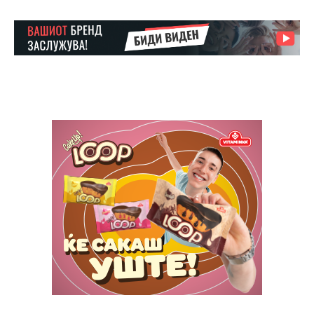
Ut mollis pellentesque tortor
Nullam eu erat condimentum
Donec quis est ac felis
Orci varius natoque dolor
Yearly pricing
Monthly pricing