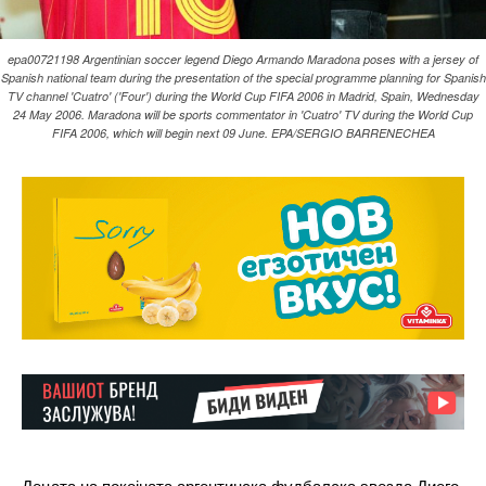
epa00721198 Argentinian soccer legend Diego Armando Maradona poses with a jersey of
Spanish national team during the presentation of the special programme planning for Spanish
TV channel 'Cuatro' ('Four') during the World Cup FIFA 2006 in Madrid, Spain, Wednesday
24 May 2006. Maradona will be sports commentator in 'Cuatro' TV during the World Cup
FIFA 2006, which will begin next 09 June. EPA/SERGIO BARRENECHEA
Децата на покојната аргентинска фудбалска ѕвезда Диего