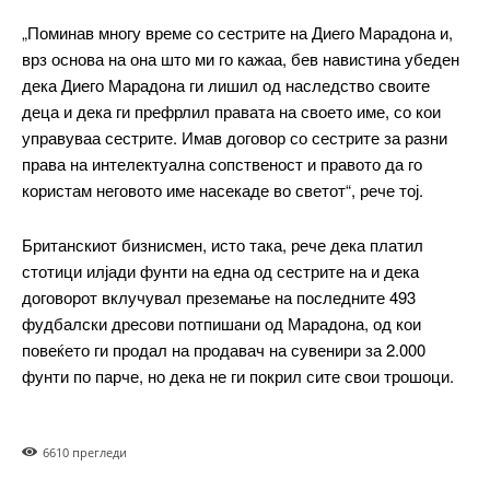
Ut mollis pellentesque tortor
„Поминав многу време со сестрите на Диего Марадона и,
Nullam eu erat condimentum
врз основа на она што ми го кажаа, бев навистина убеден
Donec quis est ac felis
дека Диего Марадона ги лишил од наследство своите
Orci varius natoque dolor
деца и дека ги префрлил правата на своето име, со кои
управуваа сестрите. Имав договор со сестрите за разни
права на интелектуална сопственост и правото да го
користам неговото име насекаде во светот“, рече тој.
Pro
Британскиот бизнисмен, исто така, рече дека платил
$
100
стотици илјади фунти на една од сестрите на и дека
/ year
placeholder text
договорот вклучувал преземање на последните 493
фудбалски дресови потпишани од Марадона, од кои
повеќето ги продал на продавач на сувенири за 2.000
ИЗБЕРЕТЕ ПЛАН
фунти по парче, но дека не ги покрил сите свои трошоци.
Full member access:
661
0 прегледи
Etiam est nibh, lobortis sit
Praesent euismod ac