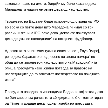
законско право на името, бидејќи му било кажано дека
Марадона ги лишил неговите деца од наследство.
━ pricing plans
Тврдењето на Вадвани беше оспорено од страна на IPO
во врска со петте деца што Марадона ги имал со три
различни жени, а IPO рече дека „доказите покажуваат
дека децата се наследници“ на покојниот фудбалер.
Free
Адвокатката за интелектуална сопственост, Роуз Гилрој,
рече дека барањето е поднесено во „лоша намера“ во
бесплатно
/ forever
обид да се „проневери наследството на Марадона“ и ја
опиша пресудата како „силна потврда за правото на
наследниците да го заштитат наследството на покојната
ИЗБЕРЕТЕ ПЛАН
икона“.
Пресудата наводно го изненадила Вадвани, кој рекол дека
Included for free:
не бил свесен за рочиштето сè додека не бил контактиран
Etiam est nibh, lobortis sit
од Times и додаде дека поднел жалба на пресудата.
Praesent euismod ac