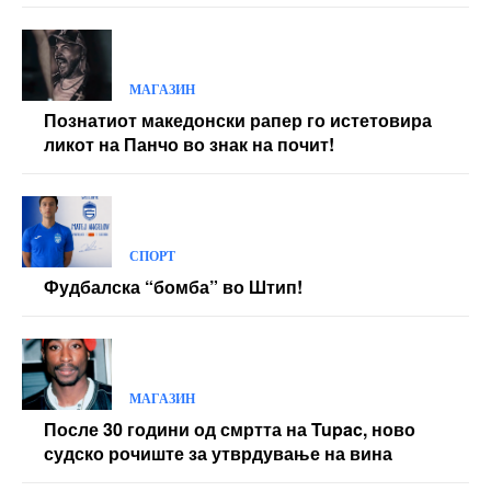
МАГАЗИН
Познатиот македонски рапер го истетовира
ликот на Панчо во знак на почит!
СПОРТ
Фудбалска “бомба” во Штип!
МАГАЗИН
После 30 години од смртта на Tupac, ново
судско рочиште за утврдување на вина