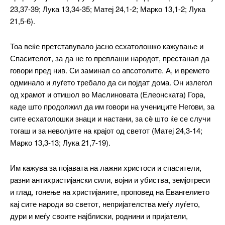
23,37-39; Лука 13,34-35; Матеј 24,1-2; Марко 13,1-2; Лука
21,5-6).
Тоа веќе претставувало јасно есхатолошко кажување и
Спасителот, за да не го преплаши народот, престанал да
говори пред нив. Си заминал со апсотолите. А, и времето
одминало и луѓето требало да си појдат дома. Он излегол
од храмот и отишол во Маслиновата (Елеонската) Гора,
каде што продолжил да им говори на учениците Негови, за
сите есхатолошки знаци и настани, за сè што ќе се случи
тогаш и за неволјите на крајот од светот (Матеј 24,3-14;
Марко 13,3-13; Лука 21,7-19).
Им кажува за појавата на лажни христоси и спасители,
разни антихристијански сили, војни и убиства, земјотреси
и глад, гонење на христијаните, проповед на Евангелието
кај сите народи во светот, непријателства меѓу луѓето,
дури и меѓу своите најблиски, роднини и пријатели,