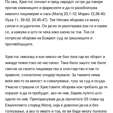
По ова, Христос почнал и пред народот остро да говори
против книжниците и фарисеите и да го разобличува
нивното лицемерие и лага (Матеј 23,1-12; Марко 12,38-40;
Full member access:
Лука 11, 39-52; 20,45-47). Тие Негови зборови се многу
Etiam est nibh, lobortis sit
силни и осудителни. Он јасно ги разоткрива кои се и какви
Praesent euismod ac
се, а кажува и што ги чека како казна за тоа. Тоа се
потресни зборови на Божјиот суд за грешниците и
Ut mollis pellentesque tortor
противбошците.
Nullam eu erat condimentum
Donec quis est ac felis
Христос никогаш и кон никого не бил поостар во зборот и
Orci varius natoque dolor
никаде пожестоко не настапил. Така било зашто тие биле
Yearly pricing
Monthly pricing
свесни за своето лицемерство и злосторство и пак го
правеле, сознателно злодејствувале. За таквите нема
веќе место за милост и сожалување, туку за суд и осуда.
Ужасно страшни се Христовите зборови кои требало да ги
поразат и да ги пробудат, ако не нив, барем луѓето што
оделе по нив. Препорачувам да ја прочитате 23 глава од
Евангелието според Матеј, која е доволно јасна и без
толкување, а ако го имате и тоа, ќе ви биде многу полезно