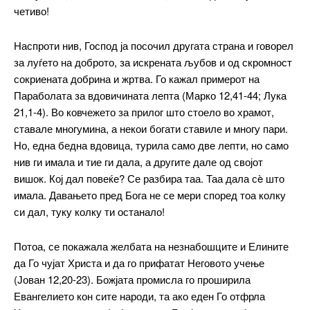
четиво!
Наспроти нив, Господ ја посочил другата страна и говорел
за луѓето на доброто, за искрената љубов и од скромност
сокриената добрина и жртва. Го кажал примерот на
Параболата за вдовичината лепта (Марко 12,41-44; Лука
21,1-4). Во ковчежето за прилог што стоело во храмот,
ставале многумина, а некои богати ставиле и многу пари.
Но, една бедна вдовица, турила само две лепти, но само
нив ги имала и тие ги дала, а другите дале од својот
вишок. Кој дал повеќе? Се разбира таа. Таа дала сè што
имала. Давањето пред Бога не се мери според тоа колку
си дал, туку колку ти останало!
Потоа, се покажала желбата на незнабошците и Елините
да Го чујат Христа и да го прифатат Неговото учење
(Јован 12,20-23). Божјата промисла го проширила
Евангелието кон сите народи, та ако еден Го отфрла