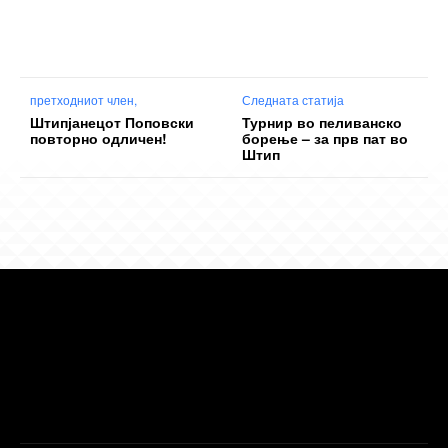
претходниот член,
Следната статија
Штипјанецот Поповски
Турнир во пеливанско
повторно одличен!
борење – за прв пат во
Штип