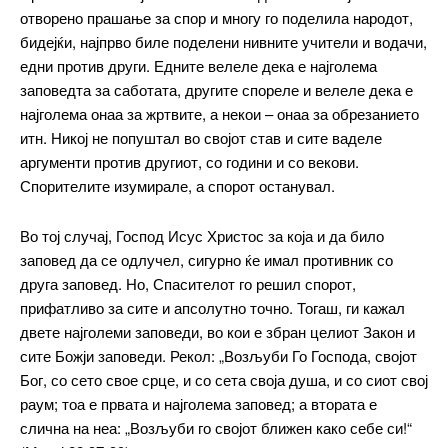
отворено прашање за спор и многу го поделила народот,
бидејќи, најпрво биле поделени нивните учители и водачи,
едни против други. Едните велеле дека е најголема
заповедта за саботата, другите спореле и велеле дека е
најголема онаа за жртвите, а некои – онаа за обрезанието
итн. Никој не попуштал во својот став и сите ваделе
аргументи против другиот, со години и со векови.
Спорителите изумирале, а спорот останувал.
Во тој случај, Господ Исус Христос за која и да било
заповед да се одлучел, сигурно ќе имал противник со
друга заповед. Но, Спасителот го решил спорот,
прифатливо за сите и апсолутно точно. Тогаш, ги кажал
двете најголеми заповеди, во кои е збран целиот Закон и
сите Божји заповеди. Рекол: „Возљуби Го Господа, својот
Бог, со сето свое срце, и со сета своја душа, и со сиот свој
раум; тоа е првата и најголема заповед; а втората е
слична на неа: „Возљуби го својот ближен како себе си!“