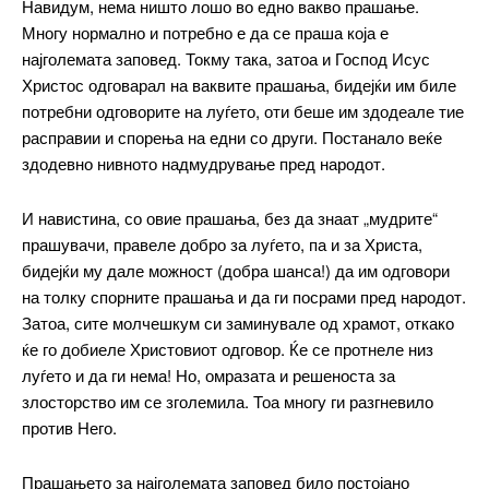
Навидум, нема ништо лошо во едно вакво прашање.
Многу нормално и потребно е да се праша која е
најголемата заповед. Токму така, затоа и Господ Исус
Христос одговарал на ваквите прашања, бидејќи им биле
потребни одговорите на луѓето, оти беше им здодеале тие
расправии и спорења на едни со други. Постанало веќе
здодевно нивното надмудрување пред народот.
И навистина, со овие прашања, без да знаат „мудрите“
прашувачи, правеле добро за луѓето, па и за Христа,
бидејќи му дале можност (добра шанса!) да им одговори
на толку спорните прашања и да ги посрами пред народот.
Затоа, сите молчешкум си заминувале од храмот, откако
ќе го добиеле Христовиот одговор. Ќе се протнеле низ
луѓето и да ги нема! Но, омразата и решеноста за
злосторство им се зголемила. Тоа многу ги разгневило
против Него.
Прашањето за најголемата заповед било постојано