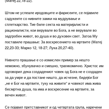
(Матеј 22,18-22).
Штом не успеале иродовците и фарисеите, се појавиле
садукеите со нивните замки на мудрување и
сплеткарство. Тие биле секта на материјалисти и
рационалисти, кои верувале во Бога, а не верувале во
задгробен живот, во душа и во духовен свет. Затоа Му
поставиле прашање: За воскресението на мртвите (Матеј
22,23-33; Марко 12, 18-27; Лука 20,27-40).
Нивното прашање е со измислен пример за нешто
неможно, збунувачко и смешно, трагикомично. Христос им
одговорил дека создадениот човек од Бога не е создаден
за да умре и да постане ништо, да исчезне, бидејќи Бог
„не е Бог на мртвите, туку на живите“ и човекот има жива
бесмртна душа, па има и воскресение на мртвите, за
вечен живот.
Се појавил претставникот и од четвртата група, наречени