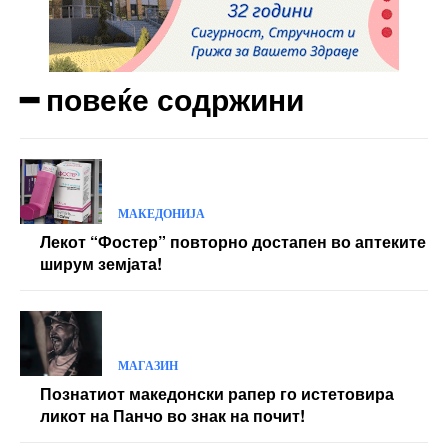
━ повеќе содржини
МАКЕДОНИЈА
Лекот “Фостер” повторно достапен во аптеките
ширум земјата!
МАГАЗИН
Познатиот македонски рапер го истетовира
ликот на Панчо во знак на почит!