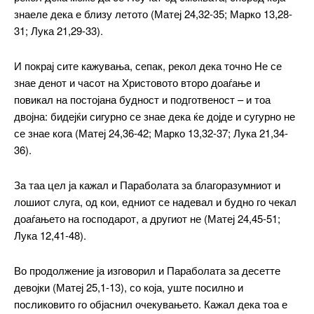
знаеле дека е близу летото (Матеј 24,32-35; Марко 13,28-
31; Лука 21,29-33).
И покрај сите кажувања, сепак, рекол дека точно Не се
знае денот и часот на Христовото второ доаѓање и
повикал на постојана будност и подготвеност – и тоа
двојна: бидејќи сигурно се знае дека ќе дојде и сугурно не
се знае кога (Матеј 24,36-42; Марко 13,32-37; Лука 21,34-
36).
За таа цел ја кажал и Параболата за благоразумниот и
лошиот слуга, од кои, едниот се надевал и будно го чекал
доаѓањето на господарот, а другиот не (Матеј 24,45-51;
Лука 12,41-48).
Во продолжение ја изговорил и Параболата за десетте
девојки (Матеј 25,1-13), со која, уште посилно и
посликовито го објаснил очекувањето. Кажал дека тоа е