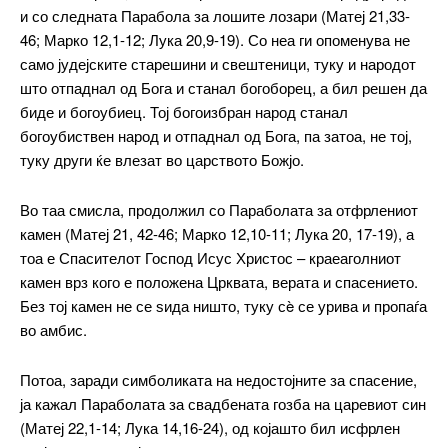
и со следната Парабола за лошите лозари (Матеј 21,33-
46; Марко 12,1-12; Лука 20,9-19). Со неа ги опоменува не
само јудејските старешини и свештеници, туку и народот
што отпаднал од Бога и станал богоборец, а бил решен да
биде и богоубиец. Тој богоизбран народ станал
богоубиствен народ и отпаднал од Бога, па затоа, не тој,
туку други ќе влезат во царството Божјо.
Во таа смисла, продолжил со Параболата за отфрлениот
камен (Матеј 21, 42-46; Марко 12,10-11; Лука 20, 17-19), а
тоа е Спасителот Господ Исус Христос – краеаголниот
камен врз кого е положена Црквата, верата и спасението.
Без тој камен не се ѕида ништо, туку сè се урива и пропаѓа
во амбис.
Потоа, заради симболиката на недостојните за спасение,
ја кажал Параболата за свадбената гозба на царевиот син
(Матеј 22,1-14; Лука 14,16-24), од којашто бил исфрлен