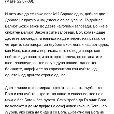
(Матеј 22,37-39).
И што има да се каже повеќе!? Барале една, добиле две.
Добиле најкратко и најцелосно објаснување. Го добиле
целиот Божји закон во двете најголеми заповеди. Во нив е
опфатен целиот Закон и сите заповеди. Бог, кога ги даде
Десетте заповеди, ги напиша на две плочи: на првата, се
четирите, кои говорат за љубовта кон Бога и нашиот однос
кон Него, како една вертикала што нè води нагоре кон
━ pricing plans
небото и духовното; и на втората плоча, се останатите
шест заповеди, со кои се уредува нашиот однос кон
ближните, ширејќи се во хоризонтала кон луѓето, од
едната и од другата страна од нас.
Free
Двете линии го формираат крстот на нашата љубов кон
бесплатно
Бога и кон луѓето – крстот на нашето спасение, кое не е
/ forever
можно без Бога и без луѓето. Секој треба да Го види Бога
во човекот и да му пријде на секој човек како на Бога – со
љубов, ако сака да биде и со Бога. Директно кај Бога не
ИЗБЕРЕТЕ ПЛАН