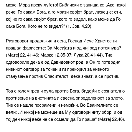
може. Мора преку луѓето! Библиски е запишано: „Ако некој
рече: Го сакам Бога, а го мрази својот брат, лажец е: оти,
Included for free:
кој не го сака својот брат, кого го видел, како може да Го
сака Бога, Кого не го видел?“ (1. Јов. 4,20).
Etiam est nibh, lobortis sit
Praesent euismod ac
Разговорот продолжил и сега, Господ Исус Христос ги
Ut mollis pellentesque tortor
прашал фарисеите: За Месијата и од чиј род потекнува?
Nullam eu erat condimentum
(Матеј 22, 41-46; Марко 12,35-37; Лука 20,41-44). Тие
Donec quis est ac felis
одговориле дека е од Давидовиот род, а Он го потврдил
Orci varius natoque dolor
нивниот одговор за точен и ги прекорил за нивното
станување против Спасителот, дека знаат, а се против.
Тоа е голем грев и хула против Бога, бидејќи е сознателно
Pro
противење на вистината и свесна определеност за злото.
Тие се нашле посрамени и немоќни. Во Евангелието се
$
100
вели: „И никој не можеше да Му одговори ниту збор, и од
/ year
placeholder text
тој ден никој веќе не се осмели да Го праша“ (Матеј 22,46).
ИЗБЕРЕТЕ ПЛАН