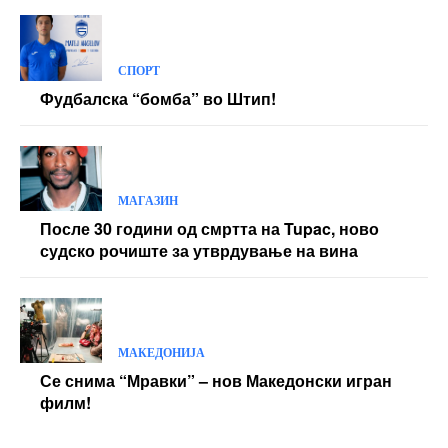
СПОРТ
Фудбалска “бомба” во Штип!
МАГАЗИН
После 30 години од смртта на Tupac, ново
судско рочиште за утврдување на вина
МАКЕДОНИЈА
Се снима “Мравки” – нов Македонски игран
филм!