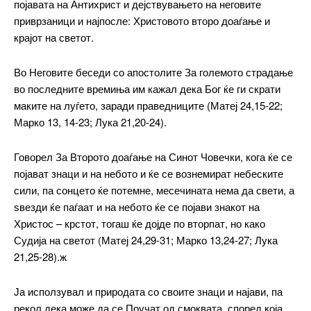
појавата на Антихрист и дејствувањето на неговите
приврзаници и најпосле: Христовото второ доаѓање и
крајот на светот.
Во Неговите беседи со апостолите За големото страдање
во последните времиња им кажал дека Бог ќе ги скрати
маките на луѓето, заради праведниците (Матеј 24,15-22;
Марко 13, 14-23; Лука 21,20-24).
Говорел За Второто доаѓање на Синот Човечки, кога ќе се
појават знаци и на небото и ќе се вознемират небеските
сили, па сонцето ќе потемне, месечината нема да свети, а
ѕвезди ќе паѓаат и на небото ќе се појави знакот на
Христос – крстот, тогаш ќе дојде по вторпат, но како
Судија на светот (Матеј 24,29-31; Марко 13,24-27; Лука
21,25-28).ж
Ја исползувал и природата со своите знаци и најави, па
рекол дека може да се Поучат од смоквата, според која