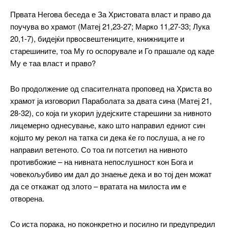
Првата Негова беседа е За Христовата власт и право да
поучува во храмот (Матеј 21,23-27; Марко 11,27-33; Лука
20,1-7), бидејќи првосвештениците, книжниците и
старешините, тоа Му го оспорувале и Го прашале од каде
Му е таа власт и право?
Во продолжение од спасителната проповед на Христа во
храмот ја изговорил Параболата за двата сина (Матеј 21,
28-32), со која ги укорил јудејските старешини за нивното
лицемерно однесување, како што направил едниот син
којшто му рекол на татка си дека ќе го послуша, а не го
направил ветеното. Со тоа ги потсетил на нивното
противбожие – на нивната непослушност кон Бога и
човекољубиво им дал до знаење дека и во тој ден можат
да се откажат од злото – вратата на милоста им е
отворена.
Со иста порака, но поконкретно и посилно ги предупредил