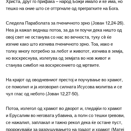
Христа, друг го прифаќа – народ Божји имало и ќе има, но
тешко на оние што се оттргнале од прегратките на Бога.
Следела Параболата за пченичното зрно (Јован 12,24-26).
Неа ја кажал веднаш потоа, за да ги поучи дека ништо од
овој свет не останува со нас во вечноста, туку сè ќе
изгние како што изгнива пченичното зрно. Тоа, иако е
толку многу потребно за лебот и животот, изгнива в земја,
но воскреснува, излегува од земјата во нов живот и
станува симбол на воскресението од мртвите.
На крајот од оводневниот престој и поучување во храмот,
се помолил и ја изговорил силната Исусова молитва и се
чул глас од небото (Јован 12,27-50).
Потоа, излегол од храмот во дворот и, гледајќи го храмот
и Ерусалим во неговата убавина, а полн со тешки гревови,
се нажалил, заплакал и тажно рекол дека ќе остане пуст,
пророкувајќи за разрушувањето на градот и храмот (Матеј