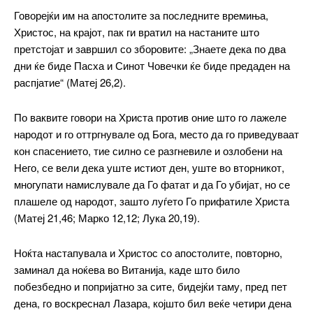
Говорејќи им на апостолите за последните времиња,
Христос, на крајот, пак ги вратил на настаните што
претстојат и завршил со зборовите: „Знаете дека по два
дни ќе биде Пасха и Синот Човечки ќе биде предаден на
распјатие“ (Матеј 26,2).
По ваквите говори на Христа против оние што го лажеле
народот и го оттргнувале од Бога, место да го приведуваат
кон спасението, тие силно се разгневиле и озлобени на
Него, се вели дека уште истиот ден, уште во вторникот,
многупати намислувале да Го фатат и да Го убијат, но се
плашеле од народот, зашто луѓето Го прифатиле Христа
(Матеј 21,46; Марко 12,12; Лука 20,19).
Ноќта настапувала и Христос со апостолите, повторно,
заминал да ноќева во Витанија, каде што било
побезбедно и попријатно за сите, бидејќи таму, пред пет
дена, го воскреснал Лазара, којшто бил веќе четири дена