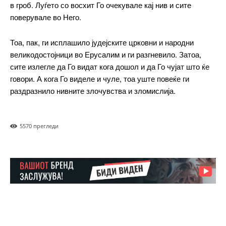
в гроб. Луѓето со восхит Го очекувале кај нив и сите
поверувале во Него.
Тоа, пак, ги исплашило јудејските црковни и народни
великодостојници во Ерусалим и ги разгневило. Затоа,
сите излегле да Го видат кога дошол и да Го чујат што ќе
говори. А кога Го виделе и чуле, тоа уште повеќе ги
раздразнило нивните злочувства и зломислија.
557
0 прегледи