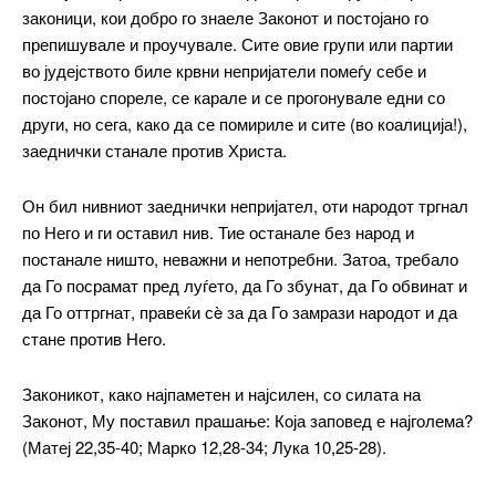
законици, кои добро го знаеле Законот и постојано го
препишувале и проучувале. Сите овие групи или партии
во јудејството биле крвни непријатели помеѓу себе и
постојано спореле, се карале и се прогонувале едни со
други, но сега, како да се помириле и сите (во коалиција!),
заеднички станале против Христа.
Он бил нивниот заеднички непријател, оти народот тргнал
по Него и ги оставил нив. Тие останале без народ и
постанале ништо, неважни и непотребни. Затоа, требало
да Го посрамат пред луѓето, да Го збунат, да Го обвинат и
да Го оттргнат, правеќи сè за да Го замрази народот и да
стане против Него.
Законикот, како најпаметен и најсилен, со силата на
Законот, Му поставил прашање: Која заповед е најголема?
(Матеј 22,35-40; Марко 12,28-34; Лука 10,25-28).