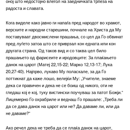
оној што недостојно влегол на заедничката трпеза на
радоста и славата.
Кога виделе како јавно ги напаѓа пред народот во храмот,
верските и народни старешини, почнале на Христа да Му
поставуваат двосмислени прашања, со цел да Го обвинат
пред луѓето затоа што се приврзал кон едната или кон
другата страна. Од таков вид и со таква цел било
прашањето од фарисеите и иродовците: За плаќањето
данок на царот (Матеј 22,15-22; Марко 12,13-17; Лука
20,27-40). Најпрво, лукаво Му поласкале, за да Го
поттикнат да каже лошо, велејќи Му: „Учителе, знаеме
дека си правичен и дека не се боиш од никого, оти не
гледаш кој е кој, туку вистински поучуваш за патот Божји.“
Лицемерно Го охрабриле и веднаш Го прашале: „Треба ли
да се дава данок на царот или не? Да даваме ли, или да
не даваме?“
Ако речел дека не треба да се плаќа данок на царот,