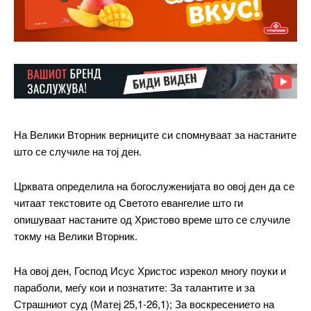
На Велики Вторник верниците си спомнуваат за настаните
што се случиле на тој ден.
Црквата определила на богослуженијата во овој ден да се
читаат текстовите од Светото евангелие што ги
опишуваат настаните од Христово време што се случиле
токму на Велики Вторник.
На овој ден, Господ Исус Христос изрекол многу поуки и
параболи, меѓу кои и познатите: За талантите и за
Страшниот суд (Матеј 25,1-26,1); За воскресението на