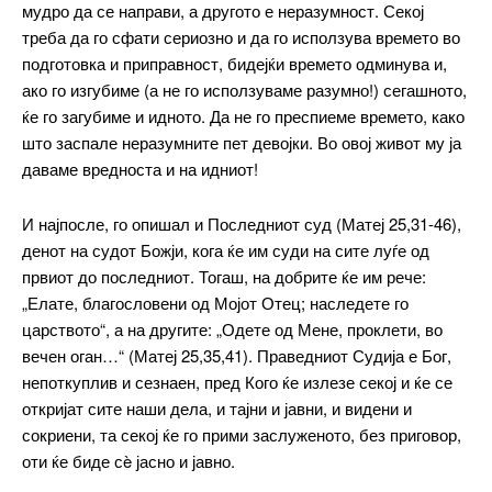
мудро да се направи, а другото е неразумност. Секој
треба да го сфати сериозно и да го исползува времето во
подготовка и приправност, бидејќи времето одминува и,
ако го изгубиме (а не го исползуваме разумно!) сегашното,
ќе го загубиме и идното. Да не го преспиеме времето, како
што заспале неразумните пет девојки. Во овој живот му ја
даваме вредноста и на идниот!
И најпосле, го опишал и Последниот суд (Матеј 25,31-46),
денот на судот Божји, кога ќе им суди на сите луѓе од
првиот до последниот. Тогаш, на добрите ќе им рече:
„Елате, благословени од Мојот Отец; наследете го
царството“, а на другите: „Одете од Мене, проклети, во
вечен оган…“ (Матеј 25,35,41). Праведниот Судија е Бог,
непоткуплив и сезнаен, пред Кого ќе излезе секој и ќе се
откријат сите наши дела, и тајни и јавни, и видени и
сокриени, та секој ќе го прими заслуженото, без приговор,
оти ќе биде сè јасно и јавно.