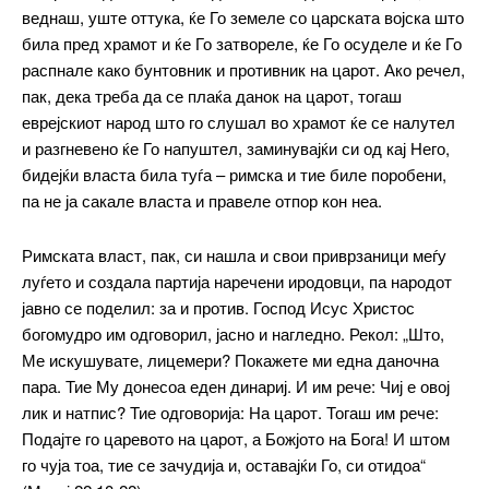
веднаш, уште оттука, ќе Го земеле со царската војска што
била пред храмот и ќе Го затвореле, ќе Го осуделе и ќе Го
распнале како бунтовник и противник на царот. Ако речел,
пак, дека треба да се плаќа данок на царот, тогаш
еврејскиот народ што го слушал во храмот ќе се налутел
и разгневено ќе Го напуштел, заминувајќи си од кај Него,
бидејќи власта била туѓа – римска и тие биле поробени,
па не ја сакале власта и правеле отпор кон неа.
Римската власт, пак, си нашла и свои приврзаници меѓу
луѓето и создала партија наречени иродовци, па народот
јавно се поделил: за и против. Господ Исус Христос
богомудро им одговорил, јасно и нагледно. Рекол: „Што,
Ме искушувате, лицемери? Покажете ми една даночна
пара. Тие Му донесоа еден динариј. И им рече: Чиј е овој
лик и натпис? Тие одговорија: На царот. Тогаш им рече:
Подајте го царевото на царот, а Божјото на Бога! И штом
го чуја тоа, тие се зачудија и, оставајќи Го, си отидоа“