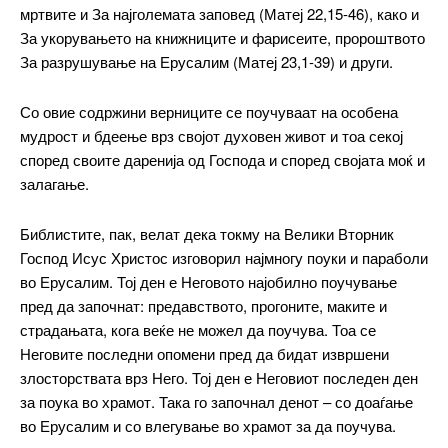
мртвите и За најголемата заповед (Матеј 22,15-46), како и
За укорувањето на книжниците и фарисеите, пророштвото
За разрушување на Ерусалим (Матеј 23,1-39) и други.
Со овие содржини верниците се поучуваат на особена
мудрост и бдеење врз својот духовен живот и тоа секој
според своите даренија од Господа и според својата моќ и
залагање.
Библистите, пак, велат дека токму на Велики Вторник
Господ Исус Христос изговорил најмногу поуки и параболи
во Ерусалим. Тој ден е Неговото најобилно поучување
пред да започнат: предавството, прогоните, маките и
страдањата, кога веќе не можел да поучува. Тоа се
Неговите последни опомени пред да бидат извршени
злосторствата врз Него. Тој ден е Неговиот последен ден
за поука во храмот. Така го започнал денот – со доаѓање
во Ерусалим и со влегување во храмот за да поучува.