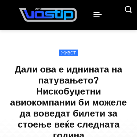
ЖИВОТ
Дали ова е иднината на
патувањето?
Нискобуџетни
авиокомпании би можеле
да воведат билети за
стоење веќе следната
година