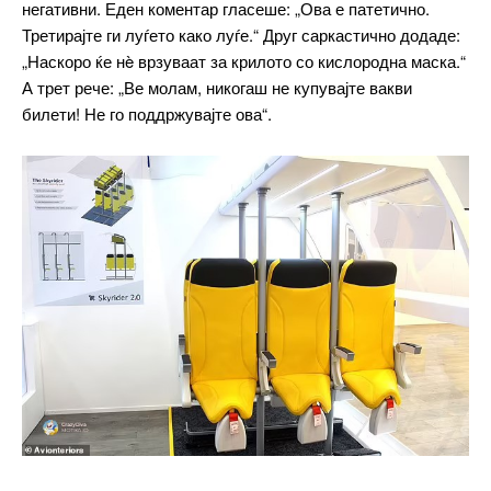
негативни. Еден коментар гласеше: „Ова е патетично.
Included for free:
Третирајте ги луѓето како луѓе.“ Друг саркастично додаде:
Etiam est nibh, lobortis sit
„Наскоро ќе нè врзуваат за крилото со кислородна маска.“
А трет рече: „Ве молам, никогаш не купувајте вакви
Praesent euismod ac
билети! Не го поддржувајте ова“.
Ut mollis pellentesque tortor
Nullam eu erat condimentum
Donec quis est ac felis
Orci varius natoque dolor
Pro
$
100
/ year
placeholder text
ИЗБЕРЕТЕ ПЛАН