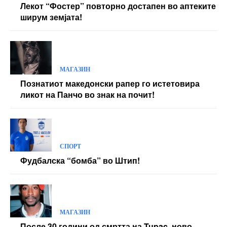
Лекот “Фостер” повторно достапен во аптеките
ширум земјата!
МАГАЗИН
Познатиот македонски рапер го истетовира
ликот на Панчо во знак на почит!
СПОРТ
Фудбалска “бомба” во Штип!
МАГАЗИН
После 30 години од смртта на Tupac, ново