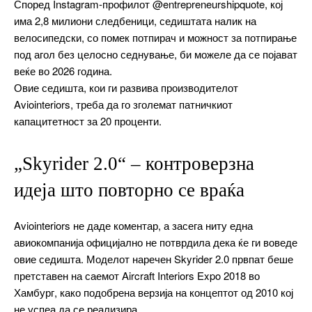
Според Instagram-профилот @entrepreneurshipquote, кој
има 2,8 милиони следбеници, седиштата налик на
велосипедски, со помек потпирач и можност за потпирање
под агол без целосно седнување, би можеле да се појават
веќе во 2026 година.
Овие седишта, кои ги развива производителот
Aviointeriors, треба да го зголемат патничкиот
капацитетност за 20 проценти.
„Skyrider 2.0“ – контроверзна
идеја што повторно се враќа
Aviointeriors не даде коментар, а засега ниту една
авиокомпанија официјално не потврдила дека ќе ги воведе
овие седишта. Моделот наречен Skyrider 2.0 првпат беше
претставен на саемот Aircraft Interiors Expo 2018 во
Хамбург, како подобрена верзија на концептот од 2010 кој
не успеа да се реализира.