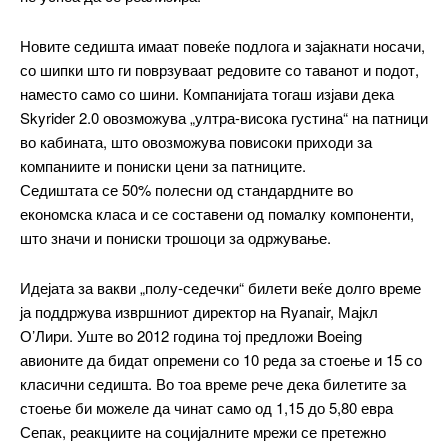
Новите седишта имаат повеќе подлога и зајакнати носачи,
со шипки што ги поврзуваат редовите со таванот и подот,
наместо само со шини. Компанијата тогаш изјави дека
Skyrider 2.0 овозможува „ултра-висока густина“ на патници
во кабината, што овозможува повисоки приходи за
━ pricing plans
компаниите и пониски цени за патниците.
Седиштата се 50% полесни од стандардните во
економска класа и се составени од помалку компоненти,
што значи и пониски трошоци за одржување.
Free
Идејата за вакви „полу-седечки“ билети веќе долго време
ја поддржува извршниот директор на Ryanair, Мајкл
бесплатно
О’Лири. Уште во 2012 година тој предложи Boeing
/ forever
авионите да бидат опремени со 10 реда за стоење и 15 со
класични седишта. Во тоа време рече дека билетите за
ИЗБЕРЕТЕ ПЛАН
стоење би можеле да чинат само од 1,15 до 5,80 евра
Сепак, реакциите на социјалните мрежи се претежно