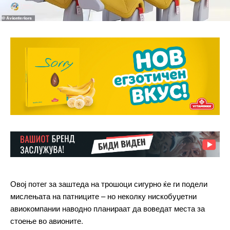
Овој потег за заштеда на трошоци сигурно ќе ги подели
мислењата на патниците – но неколку нискобуџетни
авиокомпании наводно планираат да воведат места за
стоење во авионите.