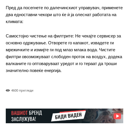
Nullam eu erat condimentum
Пред да посегнете по далечинскиот управувач, применете
Donec quis est ac felis
два едноставни чекори што ќе ѝ ја олеснат работата на
Orci varius natoque dolor
климата:
Самостојно чистење на филтрите: Не чекајте сервисер за
основно одржување. Отворете го капакот, извадете ги
Pro
мрежичките и измијте ги под млаз млака вода. Чистите
филтри овозможуваат слободен проток на воздух, додека
$
100
валканите го оптоваруваат уредот и го тераат да троши
/ year
placeholder text
значително повеќе енергија.
ИЗБЕРЕТЕ ПЛАН
460
0 прегледи
Full member access:
Etiam est nibh, lobortis sit
Praesent euismod ac
Ut mollis pellentesque tortor