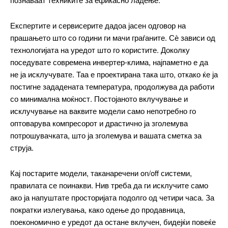
Експертите и сервисерите дадоа јасен одговор на
прашањето што со години ги мачи граѓаните. Сѐ зависи од
технологијата на уредот што го користите. Доколку
поседувате современа инвертер-клима, најпаметно е да
не ја исклучувате. Таа е проектирана така што, откако ќе ја
постигне зададената температура, продолжува да работи
со минимална моќност. Постојаното вклучување и
исклучување на ваквите модели само непотребно го
оптоварува компресорот и драстично ја зголемува
потрошувачката, што ја зголемува и вашата сметка за
струја.
Кај постарите модели, таканаречени on/off системи,
правилата се поинакви. Нив треба да ги исклучите само
ако ја напуштате просторијата подолго од четири часа. За
пократки излегувања, како одење до продавница,
поекономично е уредот да остане вклучен, бидејќи повеќе