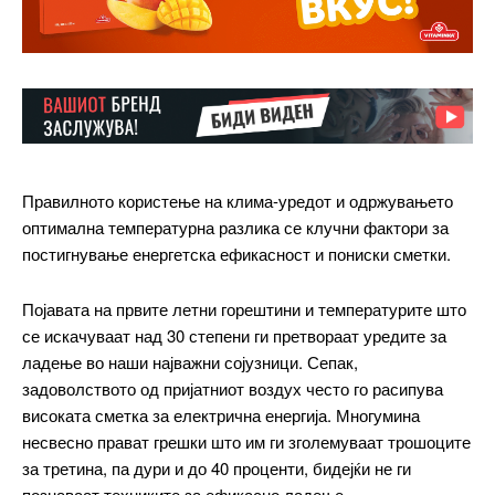
Правилното користење на клима-уредот и одржувањето
оптимална температурна разлика се клучни фактори за
постигнување енергетска ефикасност и пониски сметки.
Појавата на првите летни горештини и температурите што
се искачуваат над 30 степени ги претвораат уредите за
ладење во наши најважни сојузници. Сепак,
задоволството од пријатниот воздух често го расипува
високата сметка за електрична енергија. Многумина
несвесно прават грешки што им ги зголемуваат трошоците
за третина, па дури и до 40 проценти, бидејќи не ги
познаваат техниките за ефикасно ладење.