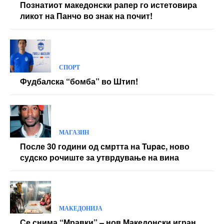
Познатиот македонски рапер го истетовира
ликот на Панчо во знак на почит!
СПОРТ
Фудбалска “бомба” во Штип!
МАГАЗИН
После 30 години од смртта на Tupac, ново
судско рочиште за утврдување на вина
МАКЕДОНИЈА
Се снима “Мравки” – нов Македонски игран