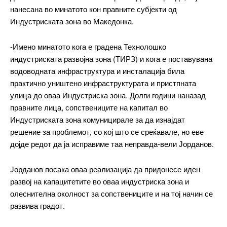
нанесана во минатото кон правните субјекти од
Индустриската зона во Македонка.
-Имено минатото кога е градена Технолошко
индустриската развојна зона (ТИРЗ) и кога е поставувана
водоводната инфраструктура и инсталација била
━ pricing plans
практично уништено инфраструктурата и пристпната
улица до оваа Индустриска зона. Долги години наназад
правните лица, сопствениците на капитал во
Индустриската зона комуницирале за да изнајдат
решение за проблемот, со кој што се среќавале, но еве
Free
дојде редот да ја исправиме таа неправда-вели Јорданов.
бесплатно
/ forever
Јорданов посака оваа реализација да придонесе иден
развој на капацитетите во оваа индустриска зона и
олеснителна околност за сопствениците и на тој начин се
ИЗБЕРЕТЕ ПЛАН
развива градот.