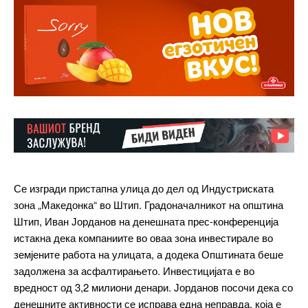
Се изгради пристапна улица до дел од Индустриската
зона „Македонка“ во Штип. Градоначалникот на општина
Штип, Иван Јорданов на денешната прес-конференција
истакна дека компаниите во оваа зона инвестирале во
земјените работа на улицата, а додека Општината беше
задолжена за асфалтирањето. Инвестицијата е во
вредност од 3,2 милиони денари. Јорданов посочи дека со
денешните активности се исправа една неправда, која е