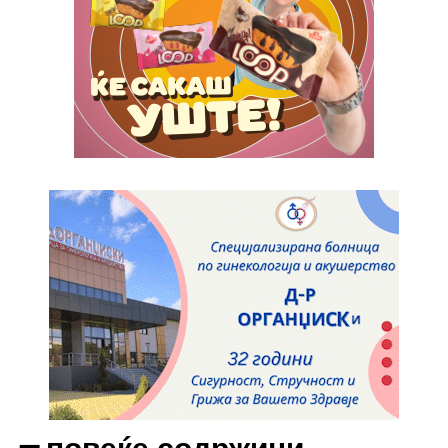
Full member access:
Etiam est nibh, lobortis sit
Praesent euismod ac
Ut mollis pellentesque tortor
Nullam eu erat condimentum
Donec quis est ac felis
Orci varius natoque dolor
Yearly pricing
Monthly pricing
━ повеќе содржини