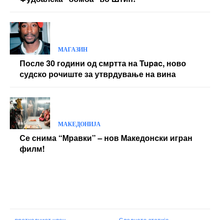
МАГАЗИН
После 30 години од смртта на Tupac, ново
судско рочиште за утврдување на вина
МАКЕДОНИЈА
Се снима “Мравки” – нов Македонски игран
филм!
претходниот член,
Следната статија