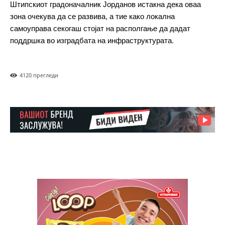
Штипскиот градоначалник Јорданов истакна дека оваа
Included for free:
зона очекува да се развива, а тие како локална
Etiam est nibh, lobortis sit
самоуправа секогаш стојат на располгање да дадат
Praesent euismod ac
поддршка во изградбата на инфраструктурата.
Ut mollis pellentesque tortor
Nullam eu erat condimentum
Donec quis est ac felis
412
0 прегледи
Orci varius natoque dolor
Pro
$
100
/ year
placeholder text
ИЗБЕРЕТЕ ПЛАН