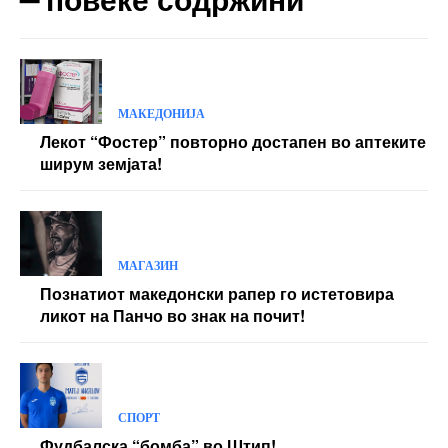
МАКЕДОНИЈА
Лекот “Фостер” повторно достапен во аптеките
ширум земјата!
МАГАЗИН
Познатиот македонски рапер го истетовира
ликот на Панчо во знак на почит!
СПОРТ
Фудбалска “бомба” во Штип!