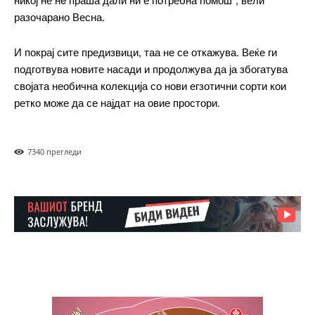
разочарано Весна.
Yearly pricing
Monthly pricing
И покрај сите предизвици, таа не се откажува. Веќе ги
подготвува новите насади и продолжува да ја збогатува
својата необична колекција со нови егзотични сорти кои
ретко може да се најдат на овие простори.
734
0 прегледи