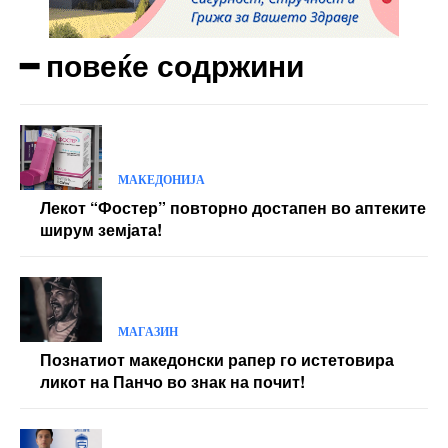
━ повеќе содржини
МАКЕДОНИЈА
Лекот “Фостер” повторно достапен во аптеките
ширум земјата!
МАГАЗИН
Познатиот македонски рапер го истетовира
ликот на Панчо во знак на почит!