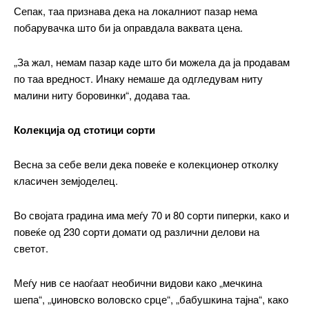
Сепак, таа признава дека на локалниот пазар нема
побарувачка што би ја оправдала ваквата цена.
„За жал, немам пазар каде што би можела да ја продавам
по таа вредност. Инаку немаше да одгледувам ниту
малини ниту боровинки“, додава таа.
Колекција од стотици сорти
Весна за себе вели дека повеќе е колекционер отколку
класичен земјоделец.
Во својата градина има меѓу 70 и 80 сорти пиперки, како и
повеќе од 230 сорти домати од различни делови на
светот.
Меѓу нив се наоѓаат необични видови како „мечкина
━ pricing plans
шепа“, „џиновско воловско срце“, „бабушкина тајна“, како