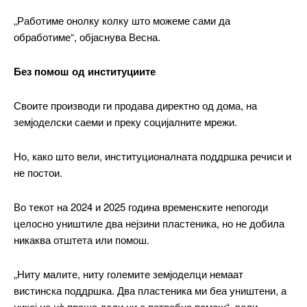
„Работиме онолку колку што можеме сами да
обработиме“, објаснува Весна.
Pro
Без помош од институциите
$
100
/ year
placeholder text
Своите производи ги продава директно од дома, на
земјоделски саеми и преку социјалните мрежи.
ИЗБЕРЕТЕ ПЛАН
Но, како што вели, институционалната поддршка речиси и
не постои.
Full member access:
Во текот на 2024 и 2025 година временските непогоди
Etiam est nibh, lobortis sit
целосно уништиле два нејзини пластеника, но не добила
Praesent euismod ac
никаква отштета или помош.
Ut mollis pellentesque tortor
Nullam eu erat condimentum
„Ниту малите, ниту големите земјоделци немаат
Donec quis est ac felis
вистинска поддршка. Два пластеника ми беа уништени, а
Orci varius natoque dolor
никој не нè праша дали ни е потребна помош“, вели