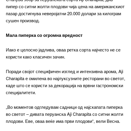
пипер со ситни жолти плодови чија цена на американскиот
пазар достигнува неверојатни 20.000 долари за килограм
сушен производ.
Мала пиперка со огромна вредност
Иако е целосно јадлива, оваа ретка сорта најчесто не се
користи како класичен зачин.
Поради својот специфичен изглед и интензивна арома, Aji
Charapita е омилена во најлуксузните ресторани во светот,
каде што се користи за декорација на врвни гастрономски
специјалитети.
„Во моментов одгледувам садници од најскапата пиперка
во светот – дивата перуанска Aji Charapita со ситни жолти
плодови. Еве, оваа веќе има први плодови“, вели Весна.