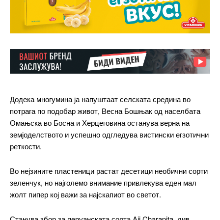
Додека многумина ја напуштаат селската средина во
потрага по подобар живот, Весна Бошњак од населбата
Омањска во Босна и Херцеговина останува верна на
земјоделството и успешно одгледува вистински егзотични
реткости.
Во нејзините пластеници растат десетици необични сорти
зеленчук, но најголемо внимание привлекува еден мал
жолт пипер кој важи за најскапиот во светот.
Станува збор за перуанската сорта Aji Charapita, див