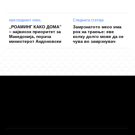
претходниот член,
Следната статија
„РОАМИНГ КАКО ДОМА“
Замрзнатото месо има
– највисок приоритет за
рок на траење: еве
Македонија, порача
колку долго може да се
министерот Андоновски
чува во замрзнувач