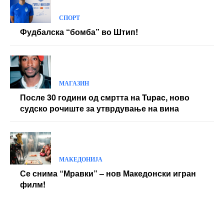
СПОРТ
Фудбалска “бомба” во Штип!
МАГАЗИН
После 30 години од смртта на Tupac, ново
судско рочиште за утврдување на вина
МАКЕДОНИЈА
Се снима “Мравки” – нов Македонски игран
филм!