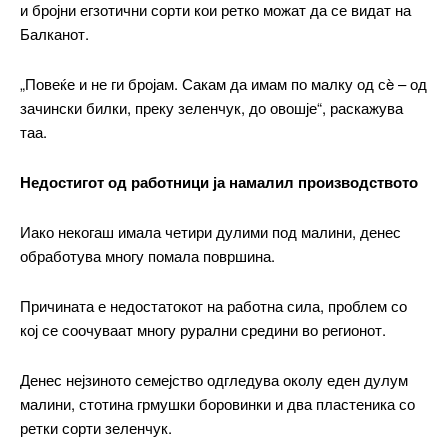
и бројни егзотични сорти кои ретко можат да се видат на
Балканот.
Free
„Повеќе и не ги бројам. Сакам да имам по малку од сè – од
зачински билки, преку зеленчук, до овошје“, раскажува
таа.
бесплатно
/ forever
Недостигот од работници ја намалил производството
ИЗБЕРЕТЕ ПЛАН
Иако некогаш имала четири дулими под малини, денес
обработува многу помала површина.
Included for free:
Причината е недостатокот на работна сила, проблем со
Etiam est nibh, lobortis sit
кој се соочуваат многу рурални средини во регионот.
Praesent euismod ac
Ut mollis pellentesque tortor
Денес нејзиното семејство одгледува околу еден дулум
Nullam eu erat condimentum
малини, стотина грмушки боровинки и два пластеника со
Donec quis est ac felis
ретки сорти зеленчук.
Orci varius natoque dolor