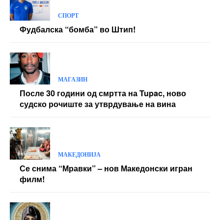
СПОРТ
Фудбалска “бомба” во Штип!
МАГАЗИН
После 30 години од смртта на Tupac, ново
судско рочиште за утврдување на вина
МАКЕДОНИЈА
Се снима “Мравки” – нов Македонски игран
филм!