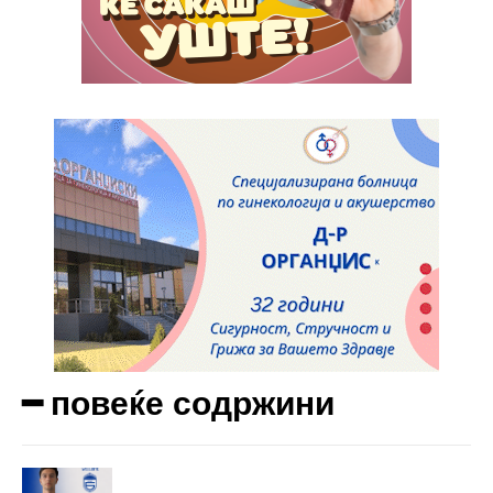
━ повеќе содржини