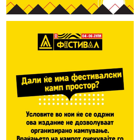
Etiam est nibh, lobortis sit
Praesent euismod ac
Ut mollis pellentesque tortor
Nullam eu erat condimentum
Donec quis est ac felis
Orci varius natoque dolor
Pro
$
100
/ year
placeholder text
ИЗБЕРЕТЕ ПЛАН
Full member access: