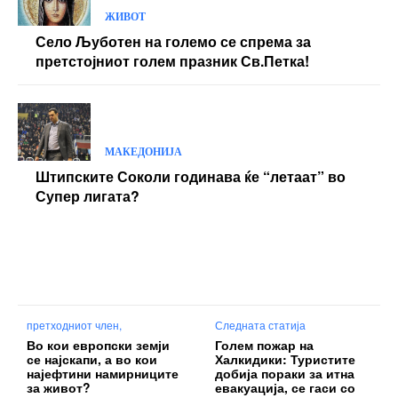
ЖИВОТ
Село Љуботен на големо се спрема за
претстојниот голем празник Св.Петка!
МАКЕДОНИЈА
Штипските Соколи годинава ќе “летаат” во
Супер лигата?
претходниот член,
Следната статија
Во кои европски земји
Голем пожар на
се најскапи, а во кои
Халкидики: Туристите
најефтини намирниците
добија пораки за итна
за живот?
евакуација, се гаси со