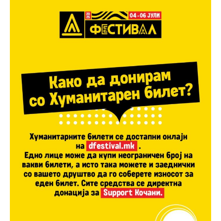
━ pricing plans
Free
бесплатно
/ forever
ИЗБЕРЕТЕ ПЛАН
Included for free: