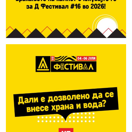
Etiam est nibh, lobortis sit
Praesent euismod ac
Ut mollis pellentesque tortor
Nullam eu erat condimentum
Donec quis est ac felis
Orci varius natoque dolor
Yearly pricing
Monthly pricing