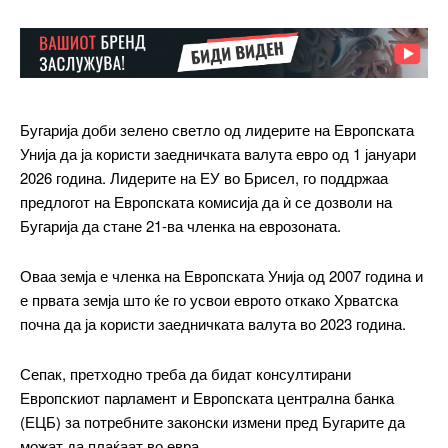
Бугарија доби зелено светло од лидерите на Европската
Унија да ја користи заедничката валута евро од 1 јануари
2026 година. Лидерите на ЕУ во Брисел, го поддржаа
предлогот на Европската комисија да ѝ се дозволи на
Бугарија да стане 21-ва членка на еврозоната.
Оваа земја е членка на Европската Унија од 2007 година и
е првата земја што ќе го усвои еврото откако Хрватска
почна да ја користи заедничката валута во 2023 година.
Сепак, претходно треба да бидат консултирани
Европскиот парламент и Европската централна банка
(ЕЦБ) за потребните законски измени пред Бугарите да
━ pricing plans
можат да плаќаат во евра.