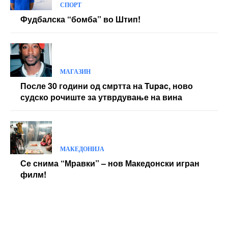
СПОРТ
Фудбалска “бомба” во Штип!
МАГАЗИН
После 30 години од смртта на Tupac, ново
судско рочиште за утврдување на вина
МАКЕДОНИЈА
Се снима “Мравки” – нов Македонски игран
филм!