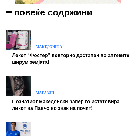
Orci varius natoque dolor
━ повеќе содржини
Yearly pricing
Monthly pricing
МАКЕДОНИЈА
Лекот “Фостер” повторно достапен во аптеките
ширум земјата!
МАГАЗИН
Познатиот македонски рапер го истетовира
ликот на Панчо во знак на почит!