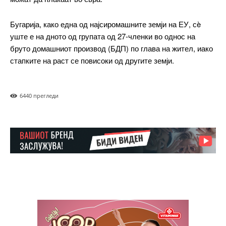
Бугарија, како една од најсиромашните земји на ЕУ, сè
уште е на дното од групата од 27-членки во однос на
бруто домашниот производ (БДП) по глава на жител, иако
Free
стапките на раст се повисоки од другите земји.
бесплатно
/ forever
644
0 прегледи
ИЗБЕРЕТЕ ПЛАН
Included for free:
Etiam est nibh, lobortis sit
Praesent euismod ac
Ut mollis pellentesque tortor
Nullam eu erat condimentum
Donec quis est ac felis