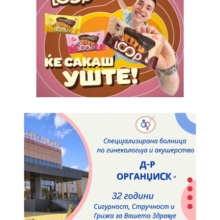
Orci varius natoque dolor
Pro
$
100
/ year
placeholder text
ИЗБЕРЕТЕ ПЛАН
Full member access:
Etiam est nibh, lobortis sit
Praesent euismod ac
Ut mollis pellentesque tortor
Nullam eu erat condimentum
Donec quis est ac felis