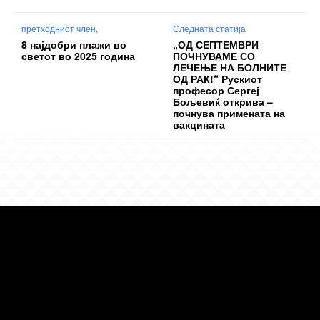
претходниот член,
Следната статија
8 најдобри плажи во
„ОД СЕПТЕМВРИ
светот во 2025 година
ПОЧНУВАМЕ СО
ЛЕЧЕЊЕ НА БОЛНИТЕ
ОД РАК!“ Рускиот
професор Сергеј
Бољевиќ открива –
почнува примената на
вакцината