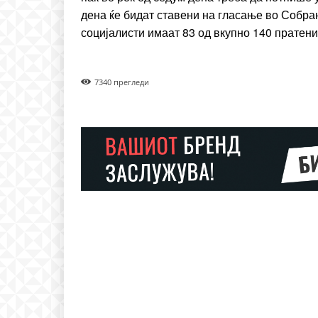
дена ќе бидат ставени на гласање во Собра
социјалисти имаат 83 од вкупно 140 пратен
734
0 прегледи