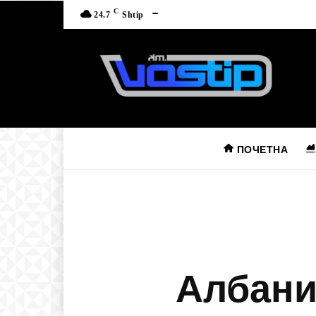
C
24.7
Shtip
ПОЧЕТНА
Албаниј