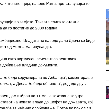
ка интелигенција, наведе Рама, претставувајќи го
рупција во земјата. Таквата слика го отежна
 да го постигне до 2030 година.
 амбициозно. Владата не наведе дали Диела ќе биде
зикот од можна манипулација.
ина како виртуелен асистент со вештачка
за добивање владини документи.
ла ќе биде корумпирана во Албанија“, коментираше
олжат, а Диела ќе биде обвинета“, додаде друг.
вен дом избран на 11 мај, е закажана за утре.
ставот на новата влада до шефот на државата, кој
уредба за нејзино одобрување. Потоа во рок од 10