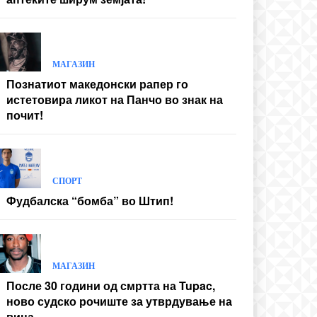
МАГАЗИН
Познатиот македонски рапер го
истетовира ликот на Панчо во знак на
почит!
СПОРТ
Фудбалска “бомба” во Штип!
МАГАЗИН
После 30 години од смртта на Tupac,
ново судско рочиште за утврдување на
вина