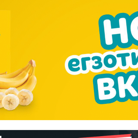
━ pricing plans
Pro
$
100
/ year
placeholder 
о
/ forever
ИЗБЕРЕТЕ
ПЛАН
Full member access: