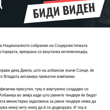
Etiam est nibh, lobortis sit
t
Praesent euismod ac
Ut mollis pellentesque tortor
rtor
Nullam eu erat condimentum
entum
Donec quis est ac felis
Orci varius natoque dolor
а Националното собрание на Социјалистичката
r
историјата, креирана со вештачка интелигенција,
Yearly pricing
Monthly pri
 изјави дека Диела, што на албански значи Сонце, ќе
што Владата ангажира приватни компании.
е физички присутен, туку е виртуелно создаден со
Албанија во земја каде што јавните тендери ќе бидат
ата министерка задолжена за јавни тендери нема да
ува некој ниту некој да ѝ се додворува. И тоа е