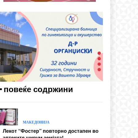
━ повеќе содржини
МАКЕДОНИЈА
Лекот “Фостер” повторно достапен во
аптеките ширум земјата!