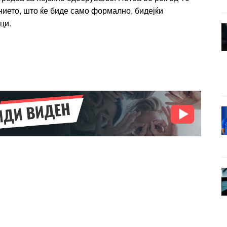
нието, што ќе биде само формално, бидејќи
ици.