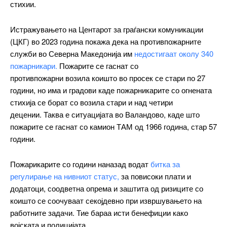
стихии.
Pro
Истражувањето на Центарот за граѓански комуникации
$
100
/ year
placeholder text
(ЦКГ) во 2023 година покажа дека на противпожарните
служби во Северна Македонија им
недостигаат околу 340
пожарникари.
Пожарите се гаснат со
ИЗБЕРЕТЕ ПЛАН
противпожарни возила коишто во просек се стари по 27
години, но има и градови каде пожарникарите со огнената
стихија се борат со возила стари и над четири
Full member access:
децении. Таква е ситуацијата во Валандово, каде што
Etiam est nibh, lobortis sit
пожарите се гаснат со камион ТАМ од 1966 година, стар 57
Praesent euismod ac
години.
Ut mollis pellentesque tortor
Пожарикарите со години наназад водат
битка за
Nullam eu erat condimentum
регулирање на нивниот статус,
за повисоки плати и
Donec quis est ac felis
додатоци, соодветна опрема и заштита од ризиците со
Orci varius natoque dolor
коишто се соочуваат секојдевно при извршувањето на
Yearly pricing
Monthly pricing
работните задачи. Тие бараа исти бенефиции како
војската и полицијата.