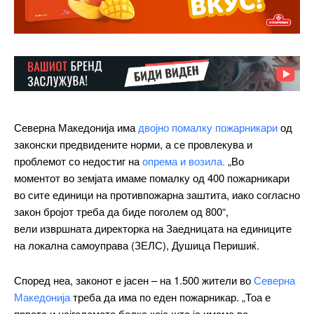
Северна Македонија има
двојно помалку пожарникари
од
законски предвидените норми, а се провлекува и
проблемот со недостиг на
опрема и возила.
„Во
моментот во земјата имаме помалку од 400 пожарникари
во сите единици на противпожарна заштита, иако согласно
закон бројот треба да биде поголем од 800“,
вели извршната директорка на Заедницата на единиците
на локална самоуправа (ЗЕЛС), Душица Перишиќ.
Според неа, законот е јасен – на 1.500 жители во
Северна
Македонија
треба да има по еден пожарникар. „Тоа е
првата и најголемата болка која што ја имаме во