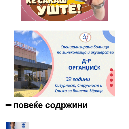
━ повеќе содржини