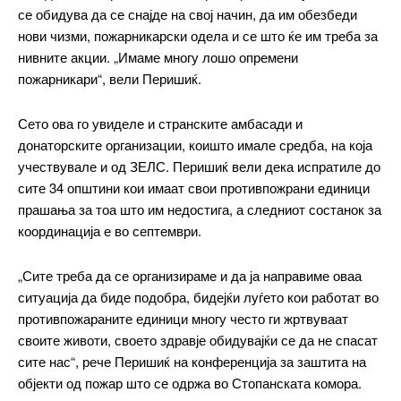
се обидува да се снајде на свој начин, да им обезбеди
нови чизми, пожарникарски одела и се што ќе им треба за
нивните акции. „Имаме многу лошо опремени
пожарникари“, вели Перишиќ.
Сето ова го увиделе и странските амбасади и
донаторските организации, коишто имале средба, на која
учествувале и од ЗЕЛС. Перишиќ вели дека испратиле до
сите 34 општини кои имаат свои противпожрани единици
прашања за тоа што им недостига, а следниот состанок за
координација е во септември.
„Сите треба да се организираме и да ја направиме оваа
ситуација да биде подобра, бидејќи луѓето кои работат во
━ pricing plans
противпожараните единици многу често ги жртвуваат
своите животи, своето здравје обидувајќи се да не спасат
сите нас“, рече Перишиќ на конференција за заштита на
објекти од пожар што се одржа во Стопанската комора.