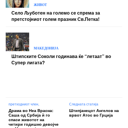
ЖИВОТ
Село Љуботен на големо се спрема за
претстојниот голем празник Св.Петка!
МАКЕДОНИЈА
Штипските Соколи годинава ќе “летаат” во
Супер лигата?
претходниот член,
Следната статија
Драма во Неа Врасна:
Штипјанецот Ангелов на
Саша од Србија ѝ го
врвот Атос во Грција
спаси животот на
четири годишно девојче