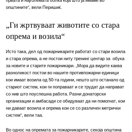
општините“, вели Перишиќ.
„Ги жртвуваат животите со стара
опрема и возила“
Исто така, дел од пожарникарите работат со стари возила
и стара опрема, а не постои ниту тренинг центар за обука
за новите и старите пожарникари. „Мора да видите каква
разноликост постои во нашите противпожарни единици
кои имаат возила од 50-та години, нешто што останало од
стариот систем, кои ги поправаат и се трудат да направат
со нив што поуспешна работа. Разни донаторски
организации и амбасади се обидуваат да ни помогнат, кои
ни даваат возила и опрема кои се со различен метрички
систем“, вели таа.
Во однос на опремата за пожарникарите, секоја општина