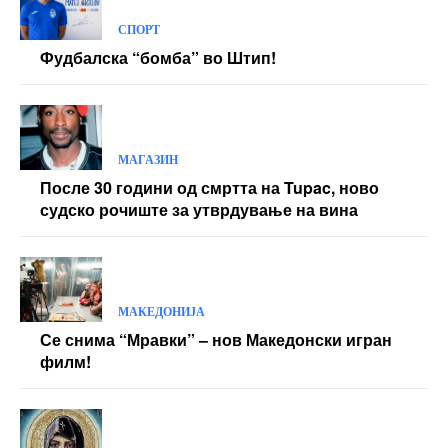
СПОРТ
Фудбалска “бомба” во Штип!
МАГАЗИН
После 30 години од смртта на Tupac, ново
судско рочиште за утврдување на вина
МАКЕДОНИЈА
Се снима “Мравки” – нов Македонски игран
филм!