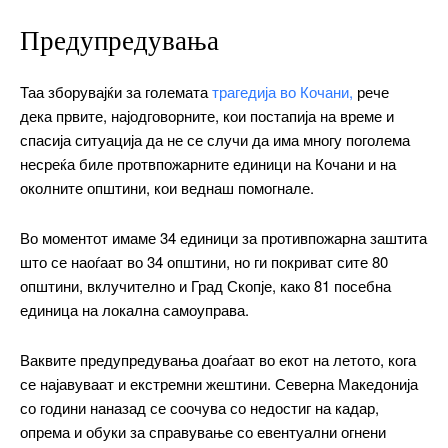
Free
Предупредувања
бесплатно
/ forever
Таа зборувајќи за големата
трагедија во Кочани,
рече
дека првите, најодговорните, кои постапија на време и
спасија ситуација да не се случи да има многу поголема
ИЗБЕРЕТЕ ПЛАН
несреќа биле протвпожарните единици на Кочани и на
околните општини, кои веднаш помогнале.
Included for free:
Во моментот имаме 34 единици за противпожарна заштита
Etiam est nibh, lobortis sit
што се наоѓаат во 34 општини, но ги покриват сите 80
Praesent euismod ac
општини, вклучително и Град Скопје, како 81 посебна
Ut mollis pellentesque tortor
единица на локална самоуправа.
Nullam eu erat condimentum
Donec quis est ac felis
Ваквите предупредувања доаѓаат во екот на летото, кога
Orci varius natoque dolor
се најавуваат и екстремни жештини. Северна Македонија
со години наназад се соочува со недостиг на кадар,
опрема и обуки за справување со евентуални огнени