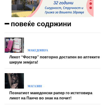
━ повеќе содржини
МАКЕДОНИЈА
Лекот “Фостер” повторно достапен во аптеките
ширум земјата!
МАГАЗИН
Познатиот македонски рапер го истетовира
ликот на Панчо во знак на почит!