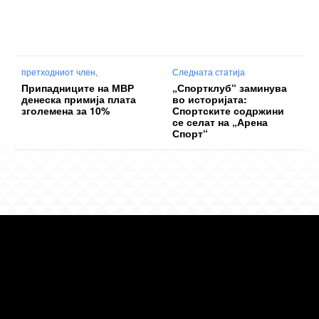
претходниот член,
Следната статија
Припадниците на МВР
„Спортклуб“ заминува
денеска примија плата
во историјата:
зголемена за 10%
Спортските содржини
се селат на „Арена
Спорт“