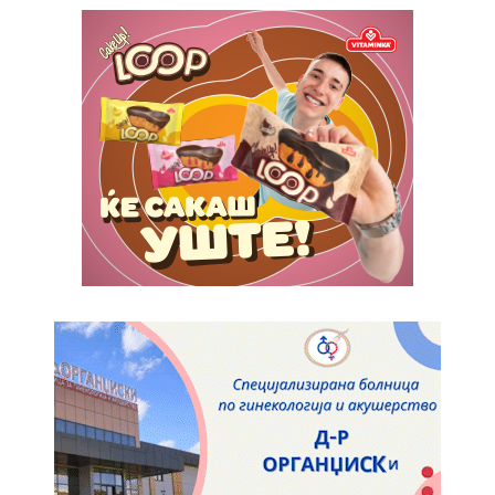
ИЗБЕРЕТЕ ПЛАН
Full member access:
Etiam est nibh, lobortis sit
Praesent euismod ac
Ut mollis pellentesque tortor
Nullam eu erat condimentum
Donec quis est ac felis
Orci varius natoque dolor
Yearly pricing
Monthly pricing