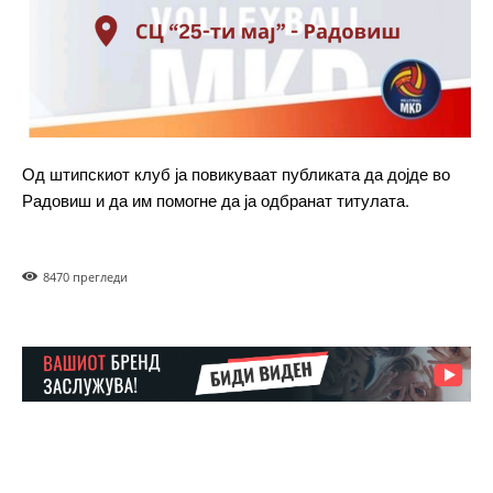
ИЗБЕРЕТЕ ПЛАН
Included for free:
Etiam est nibh, lobortis sit
Praesent euismod ac
Од штипскиот клуб ја повикуваат публиката да дојде во
Ut mollis pellentesque tortor
Радовиш и да им помогне да ја одбранат титулата.
Nullam eu erat condimentum
Donec quis est ac felis
Orci varius natoque dolor
847
0 прегледи
Pro
$
100
/ year
placeholder text