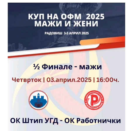
━ pricing plans
Free
бесплатно
/ forever