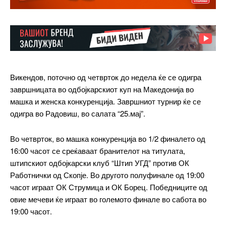
Викендов, поточно од четврток до недела ќе се одигра
завршницата во одбојкарскиот куп на Македонија во
машка и женска конкуренција. Завршниот турнир ќе се
одигра во Радовиш, во салата “25.мај”.
Во четврток, во машка конкуренција во 1/2 финалето од
16:00 часот се среќаваат бранителот на титулата,
штипскиот oдбојкарски клуб “Штип УГД” против ОК
Работнички од Скопје. Во другото полуфинале од 19:00
часот играат ОК Струмица и ОК Борец. Победниците од
овие мечеви ќе играат во големото финале во сабота во
19:00 часот.