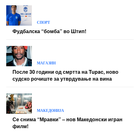
СПОРТ
Фудбалска “бомба” во Штип!
МАГАЗИН
После 30 години од смртта на Tupac, ново
судско рочиште за утврдување на вина
МАКЕДОНИЈА
Се снима “Мравки” – нов Македонски игран
филм!