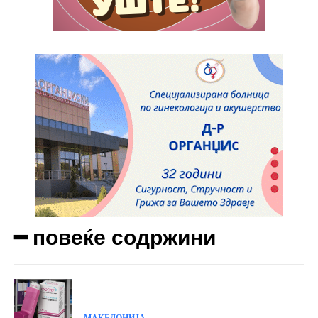
Praesent euismod ac
Ut mollis pellentesque tortor
Nullam eu erat condimentum
Donec quis est ac felis
Orci varius natoque dolor
Yearly pricing
Monthly pricing
━ повеќе содржини
МАКЕДОНИЈА