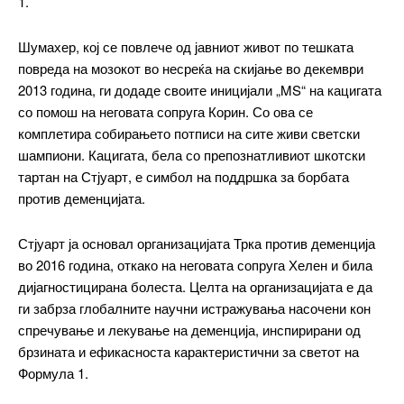
1.
Шумахер, кој се повлече од јавниот живот по тешката
повреда на мозокот во несреќа на скијање во декември
━ pricing plans
2013 година, ги додаде своите иницијали „MS“ на кацигата
со помош на неговата сопруга Корин. Со ова се
комплетира собирањето потписи на сите живи светски
шампиони. Кацигата, бела со препознатливиот шкотски
тартан на Стјуарт, е симбол на поддршка за борбата
Free
против деменцијата.
бесплатно
Стјуарт ја основал организацијата Трка против деменција
/ forever
во 2016 година, откако на неговата сопруга Хелен и била
дијагностицирана болеста. Целта на организацијата е да
ИЗБЕРЕТЕ ПЛАН
ги забрза глобалните научни истражувања насочени кон
спречување и лекување на деменција, инспирирани од
брзината и ефикасноста карактеристични за светот на
Included for free:
Формула 1.
Etiam est nibh, lobortis sit