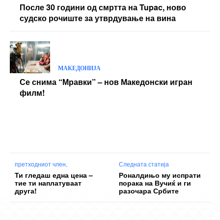
После 30 години од смртта на Tupac, ново
судско рочиште за утврдување на вина
МАКЕДОНИЈА
Се снима “Мравки” – нов Македонски игран
филм!
претходниот член,
Следната статија
Ти гледаш една цена –
Роналдињо му испрати
тие ти наплатуваат
порака на Вучиќ и ги
друга!
разочара Србите