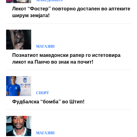
Лекот “Фостер” повторно достапен во аптеките
ширум земјата!
МАГАЗИН
Познатиот македонски рапер го истетовира
ликот на Панчо во знак на почит!
СПОРТ
Фудбалска “бомба” во Штип!
МАГАЗИН