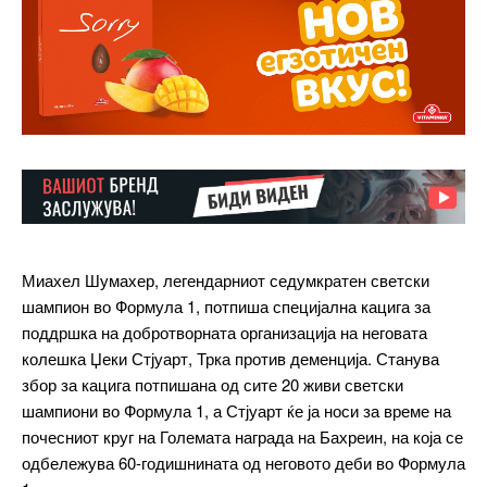
Миахел Шумахер, легендарниот седумкратен светски
шампион во Формула 1, потпиша специјална кацига за
поддршка на добротворната организација на неговата
колешка Џеки Стјуарт, Трка против деменција. Станува
збор за кацига потпишана од сите 20 живи светски
шампиони во Формула 1, а Стјуарт ќе ја носи за време на
почесниот круг на Големата награда на Бахреин, на која се
одбележува 60-годишнината од неговото деби во Формула