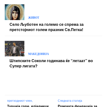
ЖИВОТ
Село Љуботен на големо се спрема за
претстојниот голем празник Св.Петка!
МАКЕДОНИЈА
Штипските Соколи годинава ќе “летаат” во
Супер лигата?
претходниот член,
Следната статија
Турција гори, илјадници
Ромската фондација за