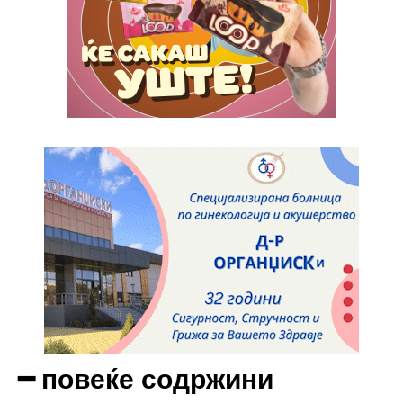
Full member access:
Etiam est nibh, lobortis sit
Praesent euismod ac
Ut mollis pellentesque tortor
Nullam eu erat condimentum
Donec quis est ac felis
Orci varius natoque dolor
Yearly pricing
Monthly pricing
━ повеќе содржини