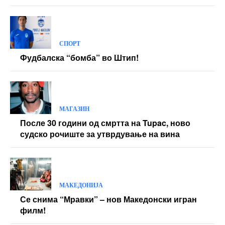
СПОРТ
Фудбалска “бомба” во Штип!
МАГАЗИН
После 30 години од смртта на Tupac, ново
судско рочиште за утврдување на вина
МАКЕДОНИЈА
Се снима “Мравки” – нов Македонски игран
филм!