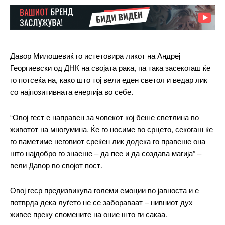
Давор Милошевиќ го истетовира ликот на Андреј
Георгиевски од ДНК на својата рака, па така засекогаш ќе
━ pricing plans
го потсеќа на, како што тој вели еден светол и ведар лик
со најпозитивната енергија во себе.
“Овој гест е направен за човекот кој беше светлина во
животот на многумина. Ќе го носиме во срцето, секогаш ќе
Free
го паметиме неговиот среќен лик додека го правеше она
што најдобро го знаеше – да пее и да создава магија” –
бесплатно
вели Давор во својот пост.
/ forever
Овој геср предизвикува големи емоции во јавноста и е
ИЗБЕРЕТЕ ПЛАН
потврда дека луѓето не се забораваат – нивниот дух
живее преку спомените на оние што ги сакаа.