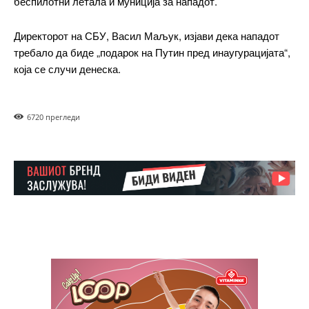
беспилотни летала и муниција за нападот.
ИЗБЕРЕТЕ ПЛАН
Директорот на СБУ, Васил Маљук, изјави дека нападот
требало да биде „подарок на Путин пред инаугурацијата“,
Included for free:
која се случи денеска.
Etiam est nibh, lobortis sit
Praesent euismod ac
Ut mollis pellentesque tortor
672
0 прегледи
Nullam eu erat condimentum
Donec quis est ac felis
Orci varius natoque dolor
Pro
$
100
/ year
placeholder text