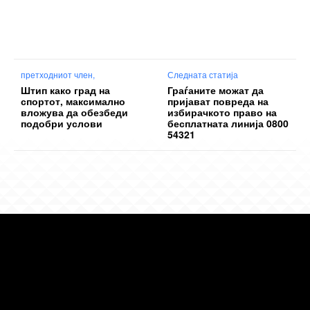
претходниот член,
Следната статија
Штип како град на
Граѓаните можат да
спортот, максимално
пријават повреда на
вложува да обезбеди
избирачкото право на
подобри услови
бесплатната линија 0800
54321