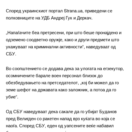
Според украинскиот портал Strana.ua, приведени се
полковниците на УДБ Андреј Гук и Деркач.
„Напаѓачите беа претресени, при што беше пронајдено и
одземено соодветно оружје, како и други предмети што
укажуваат на криминални активности“, наведуваат од
СБУ.
━ pricing plans
Во соопштението се додава дека за улогата на егзекутор,
осомничените барале воен персонал близок до
обезбедувањето на претседателот, „кој би можел да го
земе шефот на државата како заложник, а потоа да го
убие“.
Free
Од СБУ наведуваат дека сакале да го убијат Буданов
бесплатно
/ forever
пред Велигден со ракетен напад врз куќата во која се
наоѓа. Според СБУ, еден од уапсените веќе набавил