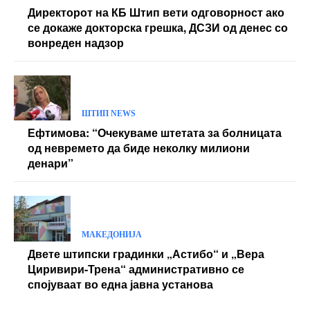
Директорот на КБ Штип вети одговорност ако
се докаже докторска грешка, ДСЗИ од денес со
вонреден надзор
ШТИП NEWS
Ефтимова: “Очекуваме штетата за болницата
од невремето да биде неколку милиони
денари”
МАКЕДОНИЈА
Двете штипски градинки „Астибо“ и „Вера
Циривири-Трена“ административно се
спојуваат во една јавна установа