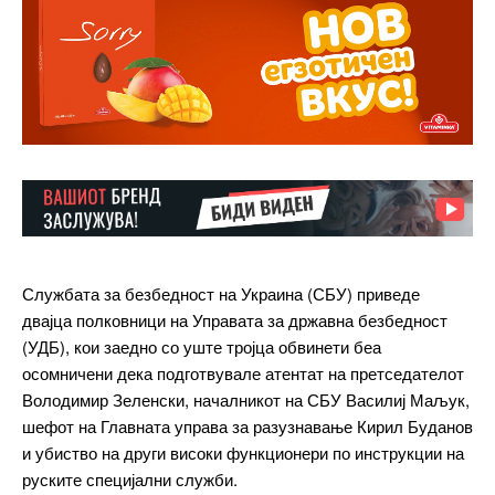
Службата за безбедност на Украина (СБУ) приведе
двајца полковници на Управата за државна безбедност
(УДБ), кои заедно со уште тројца обвинети беа
осомничени дека подготвувале атентат на претседателот
Володимир Зеленски, началникот на СБУ Василиј Маљук,
шефот на Главната управа за разузнавање Кирил Буданов
и убиство на други високи функционери по инструкции на
руските специјални служби.