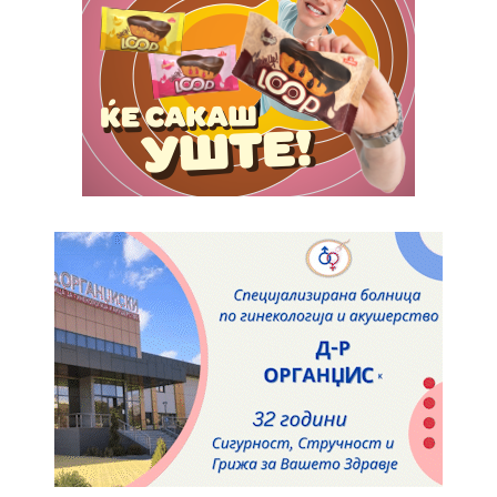
ИЗБЕРЕТЕ ПЛАН
Full member access:
Etiam est nibh, lobortis sit
Praesent euismod ac
Ut mollis pellentesque tortor
Nullam eu erat condimentum
Donec quis est ac felis
Orci varius natoque dolor
Yearly pricing
Monthly pricing