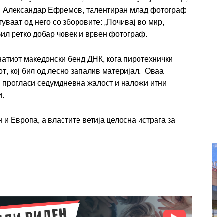
Ut mollis pellentesque tortor
е и Александар Ефремов, талентиран млад фотограф
rtor
Nullam eu erat condimentum
уваат од него со зборовите: „Почивај во мир,
entum
Donec quis est ac felis
ил ретко добар човек и врвен фотограф.
Orci varius natoque dolor
r
натиот македонски бенд ДНК, кога пиротехнички
Yearly pricing
Monthly pri
т, кој бил од лесно запалив материјал. Оваа
та прогласи седумдневна жалост и наложи итни
и.
 и Европа, а властите ветија целосна истрага за