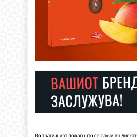
Free
бесплатн
ИЗБЕРЕТЕ 
Included for free:
Etiam est nibh, lobortis si
Во трагичниот пожар што се случи во дискоте