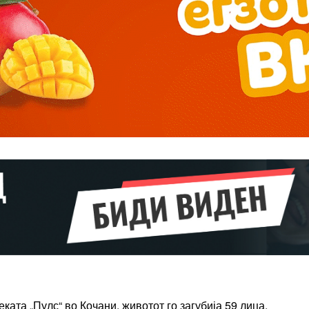
Pro
$
100
/ year
placeholder 
о
/ forever
ИЗБЕРЕТЕ
ПЛАН
Full member access:
Etiam est nibh, lobortis sit
t
Praesent euismod ac
ката „Пулс“ во Кочани, животот го загубија 59 лица,