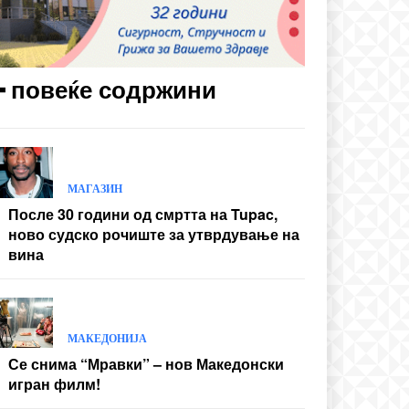
━ повеќе содржини
МАГАЗИН
После 30 години од смртта на Tupac,
ново судско рочиште за утврдување на
вина
МАКЕДОНИЈА
Се снима “Мравки” – нов Македонски
игран филм!