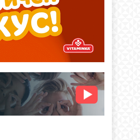
text
 ПЛАН