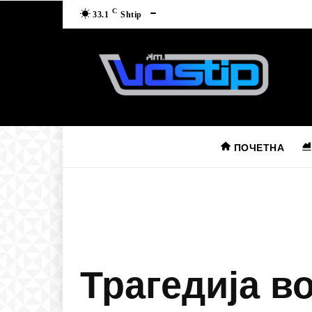
C
33.1
Shtip
ПОЧЕТНА
Трагедија в