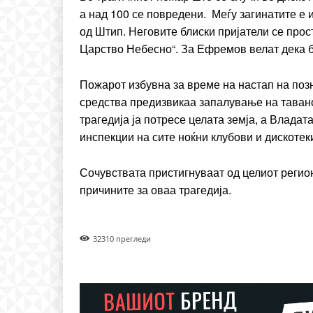
Praesent euismod ac
а над 100 се повредени. Меѓу загинатите 
Ut mollis pellentesque to
од Штип. Неговите блиски пријатели се прост
Nullam eu erat condim
Царство Небесно“. За Ефремов велат дека б
Donec quis est ac felis
Orci varius natoque dolo
Пожарот избувна за време на настап на поз
средства предизвикаа запалување на тавано
трагедија ја потресе целата земја, а Влада
инспекции на сите ноќни клубови и дискотек
Сочувствата пристигнуваат од целиот регион
причините за оваа трагедија.
3231
0 прегледи