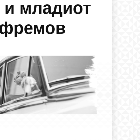
в и младиот
Ефремов