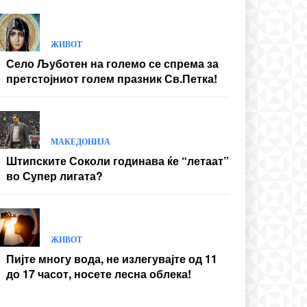
ЖИВОТ
Село Љуботен на големо се спрема за
претстојниот голем празник Св.Петка!
МАКЕДОНИЈА
Штипските Соколи годинава ќе “летаат”
во Супер лигата?
ЖИВОТ
Пијте многу вода, не излегувајте од 11
до 17 часот, носете лесна облека!