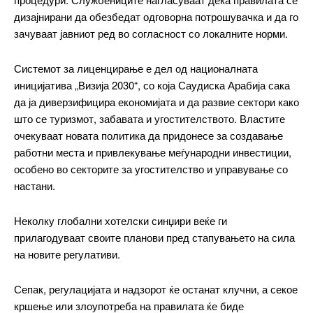
дизајнирани да обезбедат одговорна потрошувачка и да го
Free
зачуваат јавниот ред во согласност со локалните норми.
бесплатно
Системот за лиценцирање е дел од националната
/ forever
иницијатива „Визија 2030“, со која Саудиска Арабија сака
да ја диверзифицира економијата и да развие сектори како
што се туризмот, забавата и угостителството. Властите
ИЗБЕРЕТЕ ПЛАН
очекуваат новата политика да придонесе за создавање
работни места и привлекување меѓународни инвестиции,
Included for free:
особено во секторите за угостителство и управување со
настани.
Etiam est nibh, lobortis sit
Praesent euismod ac
Неколку глобални хотелски синџири веќе ги
Ut mollis pellentesque tortor
прилагодуваат своите планови пред стапувањето на сила
Nullam eu erat condimentum
на новите регулативи.
Donec quis est ac felis
Orci varius natoque dolor
Сепак, регулацијата и надзорот ќе останат клучни, а секое
кршење или злоупотреба на правилата ќе биде