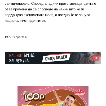
санкционирано. Според владини претставници, целта е
оваа промена да се спроведе на начин што ќе ги
Pro
поддржува економските цели, а воедно ќе го зачува
националниот идентитет.
$
100
/ year
placeholder text
521
0 прегледи
ИЗБЕРЕТЕ ПЛАН
Full member access:
Etiam est nibh, lobortis sit
Praesent euismod ac
Ut mollis pellentesque tortor
Nullam eu erat condimentum
Donec quis est ac felis
Orci varius natoque dolor
Yearly pricing
Monthly pricing