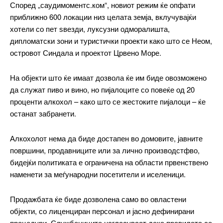
Според „саудимоментс.ком“, новиот режим ќе опфати
приближно 600 локации низ целата земја, вклучувајќи
хотели со пет ѕвезди, луксузни одморалишта,
дипломатски зони и туристички проекти како што се Неом,
островот Синдала и проектот Црвено Море.
На објекти што ќе имаат дозвола ќе им биде овозможено
да служат пиво и вино, но пијалоците со повеќе од 20
проценти алкохол – како што се жестоките пијалоци – ќе
останат забранети.
Алкохолот нема да биде достапен во домовите, јавните
површини, продавниците или за лично производстфво,
бидејќи политиката е ограничена на области првенствено
наменети за меѓународни посетители и иселеници.
━ pricing plans
Продажбата ќе биде дозволена само во овластени
објекти, со лиценциран персонал и јасно дефинирани
процедури. Службениците нагласуваат дека правилата се