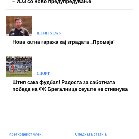
– ИЈЗ со ново предупредување
ШТИП NEWS
Нова катна гаража кај зградата „Промаја“
СПОРТ
Штип сака фудбал! Радоста за саботната
победа на ФК Брегалница сеуште не стивнува
претходниот член,
Следната статија