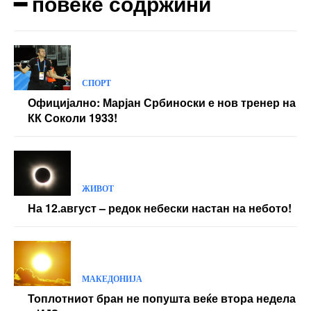
━ повеќе содржини
СПОРТ
Официјално: Марјан Србиноски е нов тренер на
КК Соколи 1933!
ЖИВОТ
На 12.август – редок небески настан на небото!
МАКЕДОНИЈА
Топлотниот бран не попушта веќе втора недела