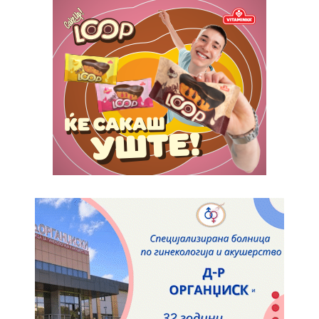
Pro
$
100
/ year
placeholder text
ИЗБЕРЕТЕ ПЛАН
Full member access:
Etiam est nibh, lobortis sit
Praesent euismod ac
Ut mollis pellentesque tortor
Nullam eu erat condimentum
Donec quis est ac felis
Orci varius natoque dolor