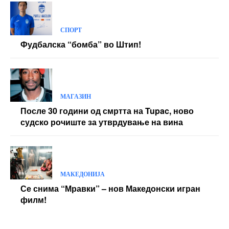
СПОРТ
Фудбалска “бомба” во Штип!
МАГАЗИН
После 30 години од смртта на Tupac, ново
судско рочиште за утврдување на вина
МАКЕДОНИЈА
Се снима “Мравки” – нов Македонски игран
филм!