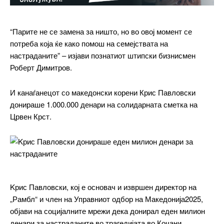
“Парите не се замена за ништо, но во овој момент се
потреба која ќе како помош на семејствата на
настраданите” – изјави познатиот штипски бизнисмен
Роберт Димитров.
И канаѓанецот со македонски корени Крис Павловски
донираше 1.000.000 денари на солидарната сметка на
Црвен Крст.
Kрис Павловски, кој е основач и извршен директор на
„Рамбл“ и член на Управниот одбор на Македонија2025,
━ pricing plans
објави на социјалните мрежи дека донирал еден милион
денари за настраданите во трагедијата во Кочани.