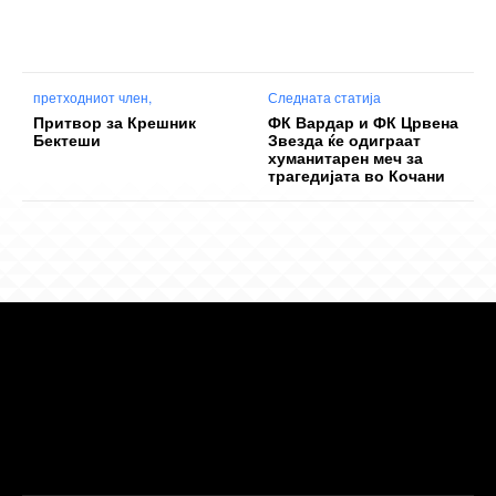
претходниот член,
Следната статија
Притвор за Крешник
ФК Вардар и ФК Црвена
Бектеши
Звезда ќе одиграат
хуманитарен меч за
трагедијата во Кочани