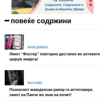
Yearly pricing
Monthly pricing
━ повеќе содржини
МАКЕДОНИЈА
Лекот “Фостер” повторно достапен во аптеките
ширум земјата!
МАГАЗИН
Познатиот македонски рапер го истетовира
ликот на Панчо во знак на почит!