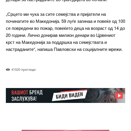
„Срцето ми чука за сите семејства и пријатели на
Free
починатите во Македонија. 59 луѓе загинаа и повеќе од 100
се повредени во пожар, повеќето деца на возраст од 14 до
20 години. Лично донирав милион денари во Црвениот
бесплатно
/ forever
крст на Македонија за поддршка на семејствата и
настраданите“, напиша Павловски на социјалните мрежи.
ИЗБЕРЕТЕ ПЛАН
4192
0 прегледи
Included for free:
Etiam est nibh, lobortis sit
Praesent euismod ac
Ut mollis pellentesque tortor
Nullam eu erat condimentum
Donec quis est ac felis
Orci varius natoque dolor