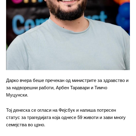
Дарко вчера беше пречекан од министрите за здравство и
за надворешни работи, Арбен Таравари и Тимчо
Муцунски.
Тој денеска се огласи на Фејсбук и напиша потресен
статус за трагедијата која однесе 59 животи и зави многу
семејства во црно.