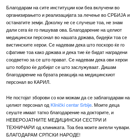
Благодарам на сите институции кои беа вклучени во
ИЗБЕРЕТЕ ПЛАН
организирањето и реализацијата за лечење во СРБИЈА и
останатите земји. Доколку не се случеше тоа, не знам
Included for free:
дали сега ќе го пишував ова. Благодарение на целиот
медицински персонал во нашата држава, бидејќи тоа се
Etiam est nibh, lobortis sit
вистинските херои. Се надевам дека што поскоро ќе го
Praesent euismod ac
сфатиме тоа како држава и дека тие ќе бидат наградени
Ut mollis pellentesque tortor
соодветно за се што прават. Се надевам дека ови херои
Nullam eu erat condimentum
што побрзо ќе добијат се што заслужуваат. Дишам
Donec quis est ac felis
благодарение на брзата реакција на медицинскиот
Orci varius natoque dolor
персонал во КАРИЛ.
Не постојат зборови со кои можам да се заблагодарам на
целиот персонал од
Klinički centar Srbije
. Моите деца
Pro
сеуште имаат татко благодарение на докторите, и
НЕВЕРОЈАТНИТЕ МЕДИЦИНСКИ СЕСТРИ И
$
100
ТЕХНИЧАРИ од клиниката. Тоа беа моите ангели чувари.
/ year
placeholder text
БЛАГОДАРАМ СРПСКИ НАРОДЕ!