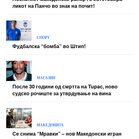
ликот на Панчо во знак на почит!
СПОРТ
Фудбалска “бомба” во Штип!
МАГАЗИН
После 30 години од смртта на Tupac, ново
судско рочиште за утврдување на вина
МАКЕДОНИЈА
Се снима “Мравки” – нов Македонски игран