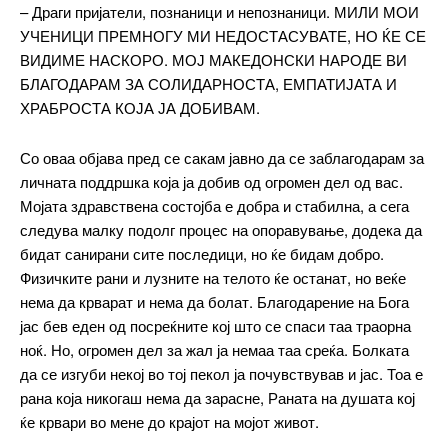
– Драги пријатели, познаници и непознаници. МИЛИ МОИ
УЧЕНИЦИ ПРЕМНОГУ МИ НЕДОСТАСУВАТЕ, НО ЌЕ СЕ
ВИДИМЕ НАСКОРО. МОЈ МАКЕДОНСКИ НАРОДЕ ВИ
БЛАГОДАРАМ ЗА СОЛИДАРНОСТА, ЕМПАТИЈАТА И
ХРАБРОСТА КОЈА ЈА ДОБИВАМ.
Со оваа објава пред се сакам јавно да се заблагодарам за
личната поддршка која ја добив од огромен дел од вас.
Мојата здравствена состојба е добра и стабилна, а сега
следува малку подолг процес на опоравување, додека да
━ pricing plans
бидат санирани сите последици, но ќе бидам добро.
Физичките рани и лузните на телото ќе останат, но веќе
нема да крварат и нема да болат. Благодарение на Бога
јас бев еден од посреќните кој што се спаси таа траорна
Free
ноќ. Но, огромен дел за жал ја немаа таа среќа. Болката
да се изгуби некој во тој пекол ја почувствував и јас. Тоа е
бесплатно
рана која никогаш нема да зарасне, Раната на душата кој
/ forever
ќе крвари во мене до крајот на мојот живот.