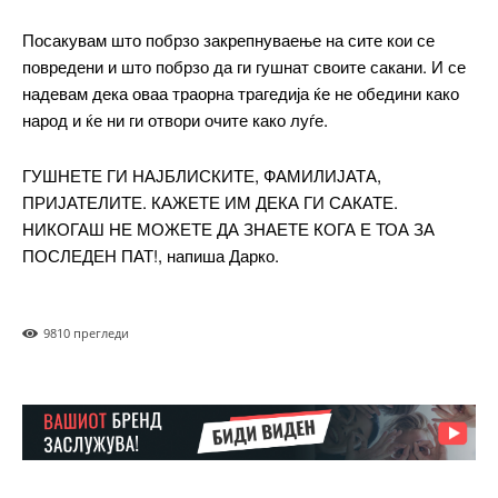
ИЗБЕРЕТЕ ПЛАН
Посакувам што побрзо закрепнуваење на сите кои се
повредени и што побрзо да ги гушнат своите сакани. И се
надевам дека оваа траорна трагедија ќе не обедини како
Full member access:
народ и ќе ни ги отвори очите како луѓе.
Etiam est nibh, lobortis sit
Praesent euismod ac
ГУШНЕТЕ ГИ НАЈБЛИСКИТЕ, ФАМИЛИЈАТА,
ПРИЈАТЕЛИТЕ. КАЖЕТЕ ИМ ДЕКА ГИ САКАТЕ.
Ut mollis pellentesque tortor
НИКОГАШ НЕ МОЖЕТЕ ДА ЗНАЕТЕ КОГА Е ТОА ЗА
Nullam eu erat condimentum
ПОСЛЕДЕН ПАТ!, напиша Дарко.
Donec quis est ac felis
Orci varius natoque dolor
981
0 прегледи
Yearly pricing
Monthly pricing