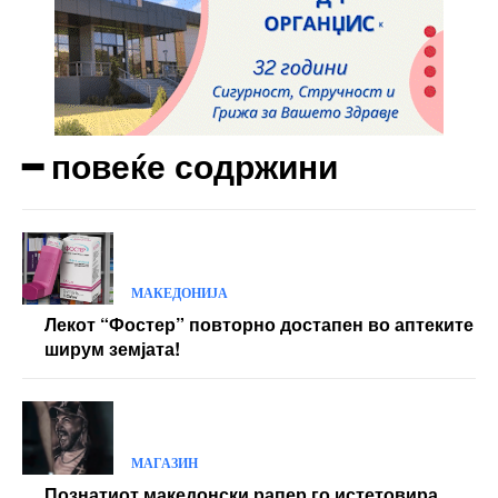
━ повеќе содржини
МАКЕДОНИЈА
Лекот “Фостер” повторно достапен во аптеките
ширум земјата!
МАГАЗИН
Познатиот македонски рапер го истетовира