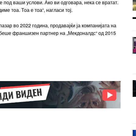
де под ваши услови. Ако ви одговара, нека се вратат.
име тоа. Тоа е тоа“, нагласи тој.
пазар во 2022 година, продавајќи ја компанијата на
 беше франшизен партнер на „Мекдоналдс“ од 2015