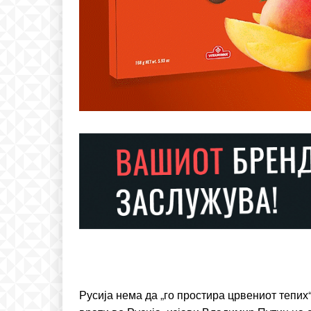
Free
бесплатн
ИЗБЕРЕТЕ 
Русија нема да „го простира црвениот тепих