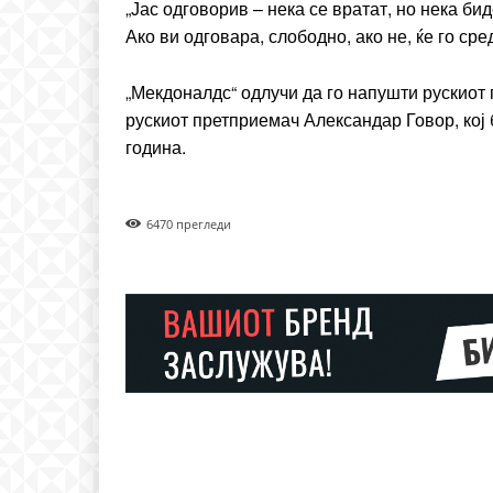
„Јас одговорив – нека се вратат, но нека би
Ако ви одговара, слободно, ако не, ќе го сред
„Мекдоналдс“ одлучи да го напушти рускиот 
рускиот претприемач Александар Говор, кој
година.
647
0 прегледи