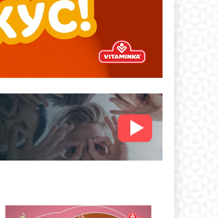
text
 ПЛАН