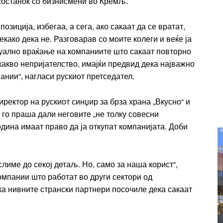
 состанок со бизнисмени во Кремљ.
Etiam est nibh, lobortis sit
t
озиција, избегаа, а сега, ако сакаат да се вратат,
Praesent euismod ac
како дека не. Разговарав со моите колеги и веќе ја
Ut mollis pellentesque tortor
туално враќање на компаниите што сакаат повторно
rtor
Nullam eu erat condimentum
икакво непријателство, имајќи предвид дека најважно
entum
Donec quis est ac felis
ании“, нагласи рускиот претседател.
Orci varius natoque dolor
r
ректор на рускиот синџир за брза храна „Вкусно“ и
Yearly pricing
Monthly pri
ој го праша дали неговите „не толку совесни
одина имаат право да ја откупат компанијата. Доби
слиме до секој детаљ. Но, само за наша корист“,
компании што работат во други сектори од
ка нивните странски партнери посочиле дека сакаат