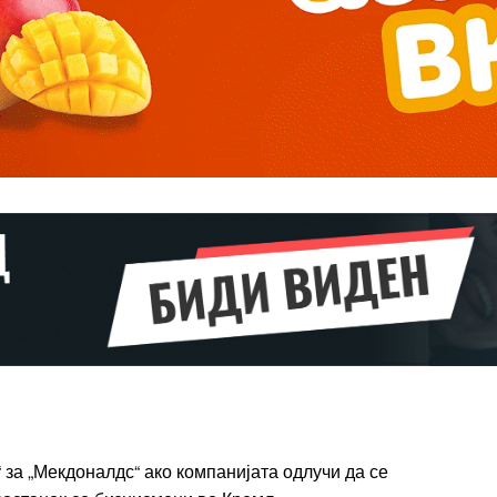
━ pricing plans
Pro
$
100
/ year
placeholder 
о
/ forever
ИЗБЕРЕТЕ
ПЛАН
“ за „Мекдоналдс“ ако компанијата одлучи да се
Full member access: