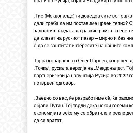
врати во Русија, изјави Владимир Путин на
Included for free:
Etiam est nibh, lobortis si
„Тие (Мекдоналдс) ги доведоа сите во тешка п
дали треба да им поставиме црвен тепих? Се
Praesent euismod ac
задолжив владата да развие рамка за евен
Ut mollis pellentesque to
да влезат на рускиот пазар – мирно и без н
Nullam eu erat condim
е да се заштитат интересите на нашите комп
Donec quis est ac felis
Orci varius natoque dolo
Тој разговараше со Олег Пароев, извршен ди
„Точка“, руската верзија на „Мекдоналдс“. Т
партнери“ кои ја напуштија Русија во 2022 г
потврден одговор.
„Заедно со вас, ќе разработиме сè, ќе разми
објави Путин. Тој тврди дека некои големи 
економијата веќе му се обратиле и рекле де
да се вратат.