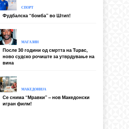
СПОРТ
Фудбалска “бомба” во Штип!
МАГАЗИН
После 30 години од смртта на Tupac,
ново судско рочиште за утврдување на
вина
МАКЕДОНИЈА
Се снима “Мравки” – нов Македонски
игран филм!