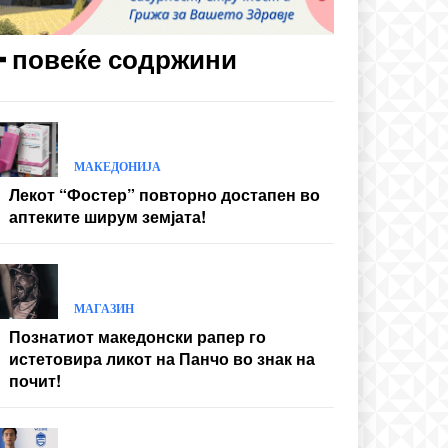
━ повеќе содржини
МАКЕДОНИЈА
Лекот “Фостер” повторно достапен во
аптеките ширум земјата!
МАГАЗИН
Познатиот македонски рапер го
истетовира ликот на Панчо во знак на
почит!