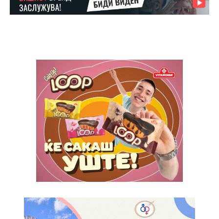
Nullam eu erat condimentum
Donec quis est ac felis
Orci varius natoque dolor
Pro
$
100
/ year
placeholder text
ИЗБЕРЕТЕ ПЛАН
Full member access:
Etiam est nibh, lobortis sit
Praesent euismod ac
Ut mollis pellentesque tortor