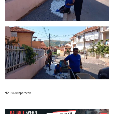
━ pricing plans
Free
бесплатно
/ forever
ИЗБЕРЕТЕ ПЛАН
Included for free:
1063
0 прегледи
Etiam est nibh, lobortis sit
Praesent euismod ac
Ut mollis pellentesque tortor