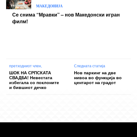
МАКЕДОНИЈА
Се снима “Мравки” – нов Македонски игран
филм!
претходниот член,
Следната статија
ШОК НА СРПСКАТА
Нов паркинг на две
СВАДБА! Невестата
нивоа во функција во
избегала со поклоните
центарот на градот
и бившиот дечко