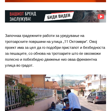
Започнаа градежните работи за уредување на
тротоарските површини на улица „11 Октомври“. Овој
проект има за цел да го подобри пристапот и безбедноста
за пешаците, со обнова на тротоарите што ќе овозможи
полесно и побезбедно движење низ оваа фреквентна
улица во градот.