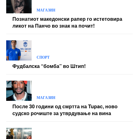
МАГАЗИН
Познатиот македонски рапер го истетовира
ликот на Панчо во знак на почит!
СПОРТ
Фудбалска “бомба” во Штип!
МАГАЗИН
После 30 години од смртта на Tupac, ново
судско рочиште за утврдување на вина