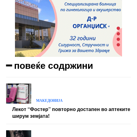
Nullam eu erat condimentum
Donec quis est ac felis
Orci varius natoque dolor
Yearly pricing
Monthly pricing
━ повеќе содржини
МАКЕДОНИЈА
Лекот “Фостер” повторно достапен во аптеките
ширум земјата!